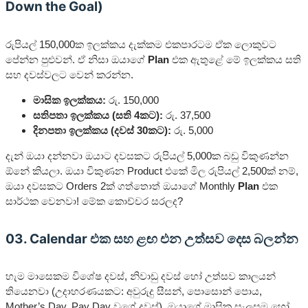
Down the Goal)
රුපියල් 150,000ක ඉලක්කය දැක්කම එකපාරටම ඒක ලොකුවට
පේන්න පුළුවන්. ඒ නිසා ඔයාගේ
Plan
එක ඇතුළේ මේ ඉලක්කය සති
සහ දවස්වලට වෙන් කරන්න.
මාසික ඉලක්කය:
රු. 150,000
සතිපතා ඉලක්කය (සති 4කට):
රු. 37,500
දිනපතා ඉලක්කය (දවස් 30කට):
රු. 5,000
දැන් ඔයා දන්නවා ඔයාට දවසකට රුපියල් 5,000ක බඩු විකුණන්න
ඕනේ කියලා. ඔයා විකුණන Product එකේ මිල රුපියල් 2,500ක් නම්,
ඔයා දවසකට Orders 2ක් ගත්තොත් ඔයාගේ Monthly
Plan
එක
සාර්ථක වෙනවා! මේක කොච්චර සරලද?
03. Calendar එක සහ ළඟ එන උත්සව දෙස බලන්න
හැම මාසෙකම විශේෂ දවස්, නිවාඩු දවස් හෝ උත්සව කාලයන්
තියෙනවා (උදාහරණයකට: අවුරුදු සීසන්, පොසොන් පොය,
Mother’s Day, Pay Day වගේ දවස්). ඔයාගේ මාසික සැලසුම හෝ