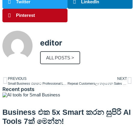
Twitter
LinkedIn
Pinterest
editor
ALL POSTS >
PREVIOUS
NEXT
Small Business එකකට Professional Look එකක් දෙන්න සරල ක්‍රම 6ක්
Repeat Customersලා හදාගෙන Sales ස්ථාවර කරගන්න විදිහ මෙන්න.
Recent posts
Business එක 5x Smart කරන සුපිරි AI
Tools 7ක් මෙන්න!