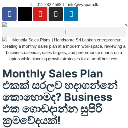
011 282 4588
info@vyapara.lk
Monthly Sales Plan
එකක් සරලව හදාගන්නේ
කොහොමද? Business
එක ගොඩදාන්න සුපිරි
ක්‍රමවේදයක්!