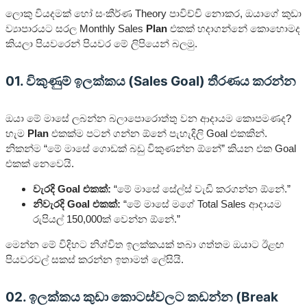
ලොකු වියදමක් හෝ සංකීර්ණ Theory පාවිච්චි නොකර, ඔයාගේ කුඩා
ව්‍යාපාරයට සරල Monthly Sales
Plan
එකක් හදාගන්නේ කොහොමද
කියලා පියවරෙන් පියවර මේ ලිපියෙන් බලමු.
01. විකුණුම් ඉලක්කය (Sales Goal) තීරණය කරන්න
ඔයා මේ මාසේ ලබන්න බලාපොරොත්තු වන ආදායම කොපමණද?
හැම
Plan
එකක්ම පටන් ගන්න ඕනේ පැහැදිලි Goal එකකින්.
නිකන්ම “මේ මාසේ ගොඩක් බඩු විකුණන්න ඕනේ” කියන එක Goal
එකක් නෙවෙයි.
වැරදි Goal එකක්:
“මේ මාසේ සේල්ස් වැඩි කරගන්න ඕනේ.”
නිවැරදි Goal එකක්:
“මේ මාසේ මගේ Total Sales ආදායම
රුපියල් 150,000ක් වෙන්න ඕනේ.”
මෙන්න මේ විදිහට නිශ්චිත ඉලක්කයක් තබා ගත්තම ඔයාට ඊළඟ
පියවරවල් සකස් කරන්න ඉතාමත් ලේසියි.
02. ඉලක්කය කුඩා කොටස්වලට කඩන්න (Break