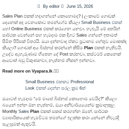
By
editor
June 15, 2026
Sales Plan එකක් හදාගන්නේ කොහොමද? | ලංකාවේ ගොඩක්
දෙනෙක් අද වෙනකොට තමන්ගේම කියලා
Small Business එකක්
හෝ Online Business එකක් කරගෙන යනවා. හැබැයි මේ අතරින්
සාර්ථක වෙන්නේ සහ හැමදාම එක දිගට Sales ගන්නේ ඉතාමත්
සීමිත පිරිසක් විතරයි. ඔයා දන්නවාද ඒකට ප්‍රධානම හේතුව මොකක්ද
කියලා? ගොඩක් අය බිස්නස් කරන්නේ කිසිම
Plan
එකක් නැතිවයි.
උදේට ඇහැරුණාම හිතෙන දේ Post කරනවා, කස්ටමර් කෙනෙක්
ආවොත් බඩු විකුණනවා, නැත්නම් නිකන් ඉන්නවා.
Read more on Vyapara.lk 👇🏼
Small Business එකකට Professional
Look එකක් දෙන්න සරල ක්‍රම 6ක්
ඔයාටත් හැමදාම “මේ මාසේ බිස්නස් කොහොම වෙයිද?” කියලා
බයෙන් ඉන්න ඕන නැත්නම්, ඔයා අනිවාර්යයෙන්ම ක්‍රමානුකූල
Monthly
Sales
Plan
එකක් සකස් කරගන්න ඕනේ. සාර්ථක
ව්‍යාපාරිකයෙක් හැමවිටම තමන්ගේ ඉලක්ක කරා යන්නේ නිවැරදි
සැලසුමක් ඇතුවයි.