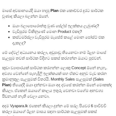
මාසේ අවසානයේදී ඔයා හදපු
Plan
එක කොච්චර දුරට සාර්ථක
වුණාද කියලා බලන්න ඕනේ.
ඔයා බලාපොරොත්තු වුණ සේල්ස් ඉලක්කය ලැබුණද?
වැඩිපුරම විකිනුණේ මොන Product එකද?
කස්ටමර්ස්ලා වැඩිපුරම මැසේජ් කළේ මොන පෝස්ට් එක
දැකලද?
මේ දේවල් අධ්‍යයනය කරලා, අඩුපාඩු තියෙනවා නම් ඊළඟ මාසේ
සැලසුම තවත් සාර්ථක විදිහට සකස් කරගන්න ඔයාට පුළුවන්.
කුඩා ව්‍යාපාරයක් සාර්ථක කරගන්න ලොකු Concept ඕනේ නැහැ.
අවශ්‍ය වෙන්නේ පැහැදිලි ඉලක්කයක් සහ ඒකට අනුව වැඩ කරන
ක්‍රමානුකූල සැලසුමක් විතරයි. Monthly Sales සැලසුමක් (Sales
Plan
) තියෙද්දී ඔයා දන්නවා ඔයා අද දවසේ කරන්න ඕනේ මොකක්ද
කියලා. ඒකෙන් ඔයාගේ කාලය ඉතුරු වෙනවා වගේම අනවශ්‍ය
පීඩනයත් නැති වෙලා යනවා.
අදම Vyapara.lk එකෙන් කියලා දුන්න මේ සරල පියවර 6 පාවිච්චි
කරලා ඔයාගේ ඊළඟ මාසය සඳහා සාර්ථක සැලසුමක් සකස්