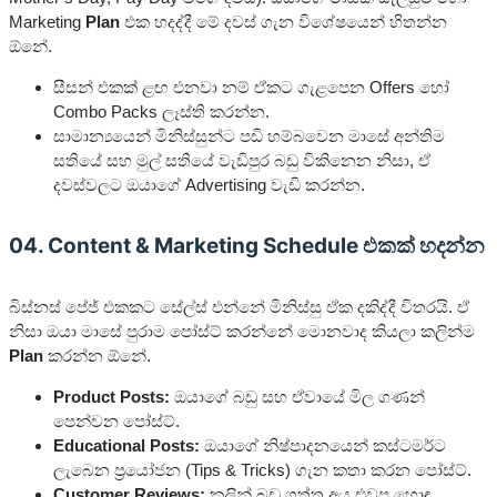
Marketing
Plan
එක හදද්දී මේ දවස් ගැන විශේෂයෙන් හිතන්න
ඕනේ.
සීසන් එකක් ළඟ එනවා නම් ඒකට ගැළපෙන Offers හෝ
Combo Packs ලෑස්ති කරන්න.
සාමාන්‍යයෙන් මිනිස්සුන්ට පඩි හම්බවෙන මාසේ අන්තිම
සතියේ සහ මුල් සතියේ වැඩිපුර බඩු විකිනෙන නිසා, ඒ
දවස්වලට ඔයාගේ Advertising වැඩි කරන්න.
04. Content & Marketing Schedule එකක් හදන්න
බිස්නස් පේජ් එකකට සේල්ස් එන්නේ මිනිස්සු ඒක දකිද්දී විතරයි. ඒ
නිසා ඔයා මාසේ පුරාම පෝස්ට් කරන්නේ මොනවාද කියලා කලින්ම
Plan
කරන්න ඕනේ.
Product Posts:
ඔයාගේ බඩු සහ ඒවායේ මිල ගණන්
පෙන්වන පෝස්ට්.
Educational Posts:
ඔයාගේ නිෂ්පාදනයෙන් කස්ටමර්ට
ලැබෙන ප්‍රයෝජන (Tips & Tricks) ගැන කතා කරන පෝස්ට්.
Customer Reviews:
කලින් බඩු ගත්තු අය එවපු හොඳ