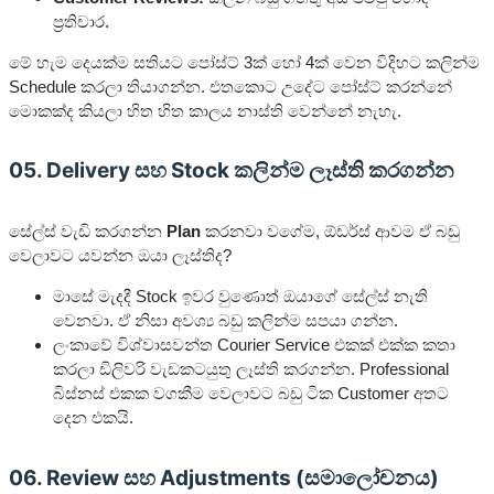
ප්‍රතිචාර.
මේ හැම දෙයක්ම සතියට පෝස්ට් 3ක් හෝ 4ක් වෙන විදිහට කලින්ම
Schedule කරලා තියාගන්න. එතකොට උදේට පෝස්ට් කරන්නේ
මොකක්ද කියලා හිත හිත කාලය නාස්ති වෙන්නේ නැහැ.
05. Delivery සහ Stock කලින්ම ලෑස්ති කරගන්න
සේල්ස් වැඩි කරගන්න
Plan
කරනවා වගේම, ඕඩර්ස් ආවම ඒ බඩු
වෙලාවට යවන්න ඔයා ලෑස්තිද?
මාසේ මැදදී Stock ඉවර වුණොත් ඔයාගේ සේල්ස් නැති
වෙනවා. ඒ නිසා අවශ්‍ය බඩු කලින්ම සපයා ගන්න.
ලංකාවේ විශ්වාසවන්ත Courier Service එකක් එක්ක කතා
කරලා ඩිලිවරි වැඩකටයුතු ලෑස්ති කරගන්න. Professional
බිස්නස් එකක වගකීම වෙලාවට බඩු ටික Customer අතට
දෙන එකයි.
06. Review සහ Adjustments (සමාලෝචනය)