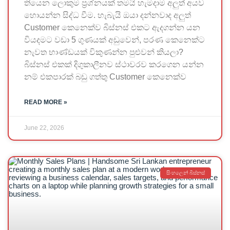
තියෙන ලොකුම ප්‍රශ්නයක් තමයි හැමදාම අලුත් අයව
හොයන්න සිද්ධ වීම. හැබැයි ඔයා දන්නවාද අලුත්
Customer කෙනෙක්ව බිස්නස් එකට ඇදගන්න යන
වියදමට වඩා 5 ගුණයක් අඩුවෙන්, පරණ කෙනෙක්ට
නැවත භාණ්ඩයක් විකුණන්න පුළුවන් කියලා?
බිස්නස් එකක් දිගුකාලීනව ස්ථාවරව කරගෙන යන්න
නම් එකපාරක් බඩු ගත්තු Customer කෙනෙක්ව
READ MORE »
June 22, 2026
සිංහලෙන් බිස්නස්