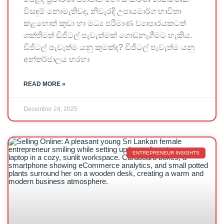
විසඳුම් නොමැතිවද, නිවැරදි උපායමාර්ග භාවිතා
කළහොත් කුඩා හා මධ්‍ය පරිමාණ ව්‍යාපාරයකටත්
ශක්තිමත් ඩිජිටල් පැවැත්මක් ගොඩනැගීමට හැකිය.
ඩිජිටල් පැවැත්ම යනු කුමක්ද? ඩිජිටල් පැවැත්ම යනු
අන්තර්ජාලය හරහා
READ MORE »
December 24, 2025
ENTREPRENEUR INSIGHTS