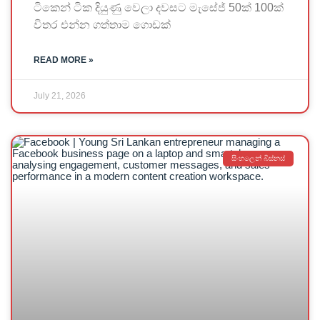
ටිකෙන් ටික දියුණු වෙලා දවසට මැසේජ් 50ක් 100ක්
විතර එන්න ගත්තාම ගොඩක්
READ MORE »
July 21, 2026
සිංහලෙන් බිස්නස්