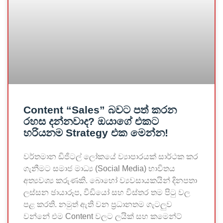
Content “Sales” බවට පත් කරන
රහස දන්නවාද? ඔයාගේ එකට
හරියනම Strategy එක මෙන්න!
වර්තමාන ඩිජිටල් ලෝකයේ ව්‍යාපාරයක් සාර්ථක කර
ගැනීමට සමාජ මාධ්‍ය (Social Media) භාවිතය
අත්‍යවශ්‍ය කරුණකි. බොහෝ ව්‍යවසායකයින් දිනපතා
ලස්සන ඡායාරූප, වීඩියෝ සහ විස්තර තම පිටු වල
පළ කරති. නමුත් ඇති වන ප්‍රධානතම ගැටලුව
වන්නේ එම Content වලට ලයික් සහ කමෙන්ට්