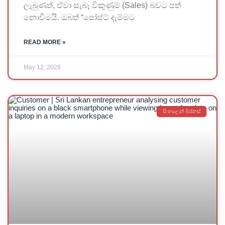
ලැබුණත්, ඒවා සැබෑ විකුණුම් (Sales) බවට පත්
නොවීමයි. ඔබත් “පෝස්ට් දැම්මට
READ MORE »
May 12, 2026
සිංහලෙන් බිස්නස්