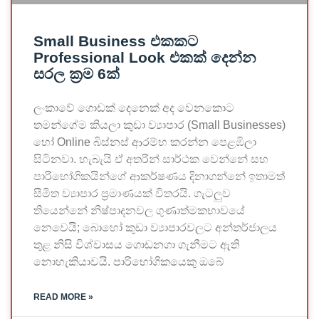
Small Business එකකට
Professional Look එකක් දෙන්න
සරල ක්‍රම 6ක්
ලංකාවේ ගොඩක් දෙනෙක් අද වෙනකොට
තමන්ගේම කියලා කුඩා ව්‍යාපාර (Small Businesses)
හෝ Online බිස්නස් ආරම්භ කරන්න පෙළඹිලා
සිටිනවා. හැබැයි ඒ අතරින් සාර්ථක වෙන්නේ සහ
පාරිභෝගිකයින්ගේ ආකර්ෂණය දිනාගන්නේ ඉතාමත්
සීමිත ව්‍යාපාර ප්‍රමාණයක් විතරයි. ගැටලුව
තියෙන්නේ නිෂ්පාදනවල ගුණාත්මකභාවයේ
නෙවෙයි; බොහෝ කුඩා ව්‍යාපාරවලට අන්තර්ජාලය
තුළ නිසි විශ්වාසය ගොඩනගා ගැනීමට ඇති
නොහැකියාවයි. පාරිභෝගිකයෙකු ඔබේ
READ MORE »