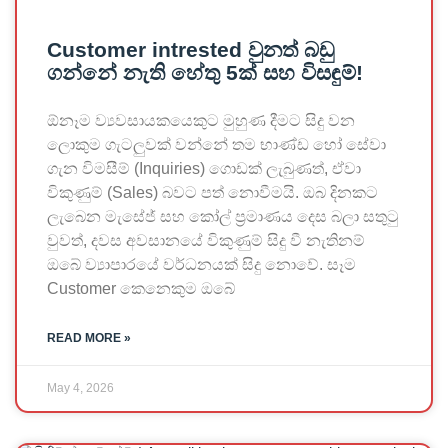
Customer intrested වුනත් බඩු
ගන්නේ නැති හේතු 5ක් සහ විසඳුම්!
ඕනෑම ව්‍යවසායකයෙකුට මුහුණ දීමට සිදු වන
ලොකුම ගැටලුවක් වන්නේ තම භාණ්ඩ හෝ සේවා
ගැන විමසීම් (Inquiries) ගොඩක් ලැබුණත්, ඒවා
විකුණුම් (Sales) බවට පත් නොවීමයි. ඔබ දිනකට
ලැබෙන මැසේජ් සහ කෝල් ප්‍රමාණය දෙස බලා සතුටු
වුවත්, දවස අවසානයේ විකුණුම් සිදු වී නැතිනම්
ඔබේ ව්‍යාපාරයේ වර්ධනයක් සිදු නොවේ. සෑම
Customer කෙනෙකුම ඔබේ
READ MORE »
May 4, 2026