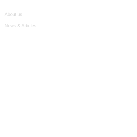
About us
News & Articles
Legal Notice
Location Address
Know where to find us? Let's take a look and get in touch !
31/1 Old Kottawa Rd, Nugegoda 10250
011 282 4588
info@vyapara.lk