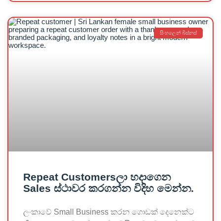
සිංහලෙන් බිස්නස්
Repeat Customersලා හදාගෙන
Sales ස්ථාවර කරගන්න විදිහ මෙන්න.
ලංකාවේ Small Business කරන ගොඩක් දෙනෙක්ට