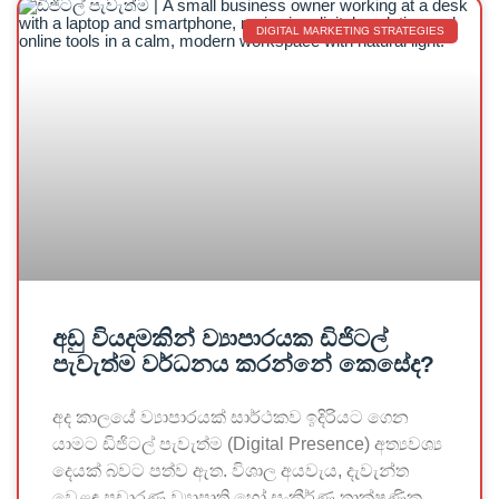
DIGITAL MARKETING STRATEGIES
අඩු වියදමකින් ව්‍යාපාරයක ඩිජිටල්
පැවැත්ම වර්ධනය කරන්නේ කෙසේද?
අද කාලයේ ව්‍යාපාරයක් සාර්ථකව ඉදිරියට ගෙන
යාමට ඩිජිටල් පැවැත්ම (Digital Presence) අත්‍යවශ්‍ය
දෙයක් බවට පත්ව ඇත. විශාල අයවැය, දැවැන්ත
වෙළඳ ප්‍රචාරණ ව්‍යාපෘති හෝ සංකීර්ණ තාක්ෂණික