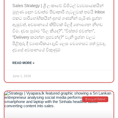
Sales Strategy | ශ්‍රී ලංකාවේ ඩිජිටල් ව්‍යවසායකයින්
මුහුණ දෙන වඩාත්ම පීඩාකාරී ගැටලුවක් තමයි Inbox
එකට පාරිභෝගිකයින් දහස් ගණනින් පැමිණ ප්‍රශ්න
ඇසුවත්, අවසානයේ කිසිවක් මිලදී නොගෙන නිහඬ
වීම. දවස පුරාම “මිල කීයද?”, “විස්තර එවන්න”,
“Delivery කරන්න පුළුවන්ද?” වැනි ප්‍රශ්න වලට
පිළිතුරු දී ව්‍යාපාරිකයා දැඩි ලෙස වෙහෙසට පත් වුවද,
දවසේ අවසානයේ විකුණුම්
READ MORE »
June 1, 2026
සිංහලෙන් බිස්නස්