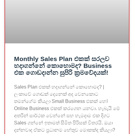
Monthly Sales Plan එකක් සරලව
හදාගන්නේ කොහොමද? Business
එක ගොඩදාන්න සුපිරි ක්‍රමවේදයක්!
Sales Plan එකක් හදාගන්නේ කොහොමද? |
ලංකාවේ ගොඩක් දෙනෙක් අද වෙනකොට
තමන්ගේම කියලා Small Business එකක් හෝ
Online Business එකක් කරගෙන යනවා. හැබැයි මේ
අතරින් සාර්ථක වෙන්නේ සහ හැමදාම එක දිගට
Sales ගන්නේ ඉතාමත් සීමිත පිරිසක් විතරයි. ඔයා
දන්නවාද ඒකට ප්‍රධානම හේතුව මොකක්ද කියලා?