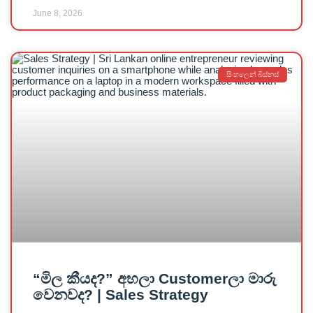
June 8, 2026
සිංහලෙන් බිස්නස්
“මිල කීයද?” අහලා Customerලා මාරු
වෙනවද? | Sales Strategy