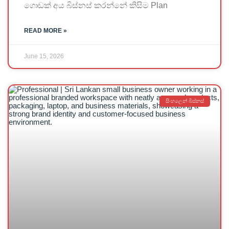
ගොඩක් අය බිස්නස් කරන්නේ කිසිම Plan
READ MORE »
June 15, 2026
සිංහලෙන් බිස්නස්