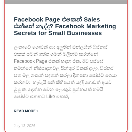
Facebook Page එකෙන් Sales
එන්නේ නැද්ද? Facebook Marketing
Secrets for Small Businesses
ලංකාවේ ගොඩක් අය අලුතින් ඔන්ලයින් බිස්නස්
එකක් පටන් ගත්ත ගමන් මුලින්ම කරන්නේ
Facebook Page එකක් හදන එක. ඊට පස්සේ
තමන්ගේ නිෂ්පාදනවල පින්තූර ටිකක් දාලා, විස්තර
සහ මිල ගණන් සඳහන් කරලා දිනපතා පෝස්ට් ශෙයා
කරනවා. හැබැයි සති කිහිපයක් යද්දී ගොඩක් අයට
මුහුණ දෙන්න වෙන ලොකුම ප්‍රශ්නයක් තමයි
පෝස්ට් එකකට Like එකක්,
READ MORE »
July 13, 2026