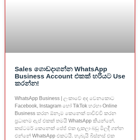
Sales ගොඩදාගන්න WhatsApp
Business Account එකක් හරියට Use
කරන්න!
WhatsApp Business | ලංකාවේ අද වෙනකොට
Facebook, Instagram හෝ TikTok හරහා Online
Business කරන ඕනෑම කෙනෙක් පාවිච්චි කරන
ප්‍රධානම ඇප් එකක් තමයි WhatsApp කියන්නේ.
කස්ටමර් කෙනෙක් පේජ් එක දැකලා බඩු මිලදී ගන්න
එන්නේ WhatsApp එකටයි. හැබැයි බිස්නස් එක