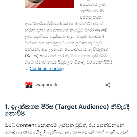
1. ඉලක්කගත පිරිස (Target Audience) නිවැරදි
නොවීම
ඔබේ Content කොතරම් ලස්සන වුවත්, එය පෙන්වන්නේ
ඔබේ භාණ්ඩය මිලදී ගැනීමට අවශ්‍යතාවයක් හෝ හැකියාවක්