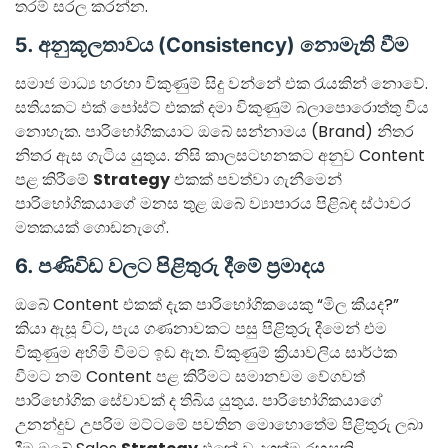
තරම් සරල කරන්න.
5. අනුකූලතාවය (Consistency) නොමැති වීම
සමාජ මාධ්‍ය හරහා විකුණුම් සිදු වන්නේ එක රැයකින් නොවේ.
සතියකට එක් පෝස්ට් එකක් දමා විකුණුම් බලාපොරොත්තු විය
නොහැක. පාරිභෝගිකයාට ඔබේ සන්නාමය (Brand) නිතර
නිතර ඇස ගැටිය යුතුය. නිසි කාලසටහනකට අනුව Content
පළ කිරීමේ
Strategy
එකක් පවත්වා ගැනීමෙන්
පාරිභෝගිකයාගේ මනස තුළ ඔබේ ව්‍යාපාරය පිළිබඳ ස්ථාවර
මතකයක් ගොඩනැගේ.
6. පණිවිඩ වලට පිළිතුරු දීමේ ප්‍රමාදය
ඔබේ Content එකක් දැක පාරිභෝගිකයෙකු “මිල කීයද?”
කියා ඇසූ විට, පැය ගණනාවකට පසු පිළිතුරු දීමෙන් එම
විකුණුම අහිමි වීමට ඉඩ ඇත. විකුණුම් ක්‍රියාවලිය සාර්ථක
වීමට නම් Content පළ කිරීමට සමානවම වේගවත්
පාරිභෝගික සේවාවක් ද තිබිය යුතුය. පාරිභෝගිකයාගේ
උනන්දුව උපරිම මට්ටමේ පවතින මොහොතේම පිළිතුරු ලබා