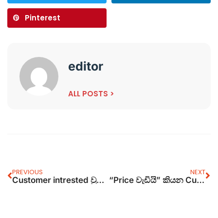
Pinterest
editor
ALL POSTS >
PREVIOUS
NEXT
Customer intrested වුනත් බඩු ගන්නේ නැති හේතු 5ක් සහ විසඳුම්!
“Price වැඩියි” කියන Customersලාට Value එක පෙන්වන්නේ කොහොමද?