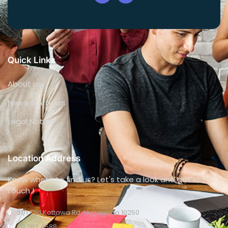
Quick Links
About us
News & Articles
Legal Notice
Location Address
Know where to find us? Let's take a look and get in
touch !
31/1 Old Kottawa Rd, Nugegoda 10250
011 282 4588