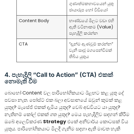
ගුණාත්මකභාවයෙන් යුතු
ඡායාරූප හෝ වීඩියෝ
Content Body
භාණ්ඩයේ මිලට වඩා එහි
ඇති වටිනාකම (Value)
පැහැදිලි කරන්න
CTA
“දැන්ම ඇණවුම් කරන්න”
වැනි සෘජු මගපෙන්වීමක්
තිබිය යුතුය
4. පැහැදිලි “Call to Action” (CTA) එකක්
නොමැති වීම
බොහෝ Content වල පාරිභෝගිකයාට ඊළඟට කළ යුතු දේ
පවසා නැත. පෝස්ට් එක බලා අවසානයේ ඔවුන් කුමක් කළ
යුතුද? මැසේජ් එකක් දැමිය යුතුද? වෙබ් අඩවියට යා යුතුද?
නැතිනම් කෝල් එකක් ගත යුතුද? මෙය පැහැදිලිව සඳහන් කිරීම
ඔබේ අලෙවිකරණ
Strategy
එකේ අනිවාර්ය කොටසක් විය
යුතුය. පාරිභෝගිකයාට මිලදී ගැනීම සඳහා ඇති මාවත හැකි