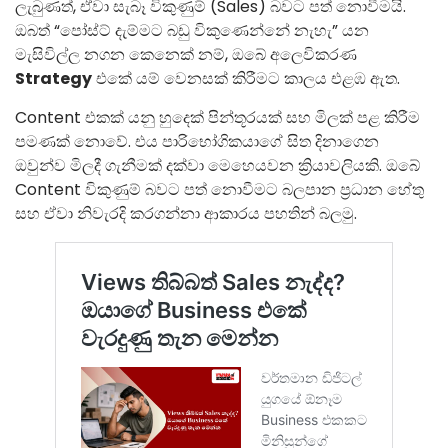
ලැබුණත්, ඒවා සැබෑ විකුණුම් (Sales) බවට පත් නොවීමයි.
ඔබත් “පෝස්ට් දැම්මට බඩු විකුණෙන්නේ නැහැ” යන
මැසිවිල්ල නගන කෙනෙක් නම්, ඔබේ අලෙවිකරණ
Strategy
එකේ යම් වෙනසක් කිරීමට කාලය එළඹ ඇත.
Content එකක් යනු හුදෙක් පින්තූරයක් සහ මිලක් පළ කිරීම
පමණක් නොවේ. එය පාරිභෝගිකයාගේ සිත දිනාගෙන
ඔවුන්ව මිලදී ගැනීමක් දක්වා මෙහෙයවන ක්‍රියාවලියකි. ඔබේ
Content විකුණුම් බවට පත් නොවීමට බලපාන ප්‍රධාන හේතු
සහ ඒවා නිවැරදි කරගන්නා ආකාරය පහතින් බලමු.