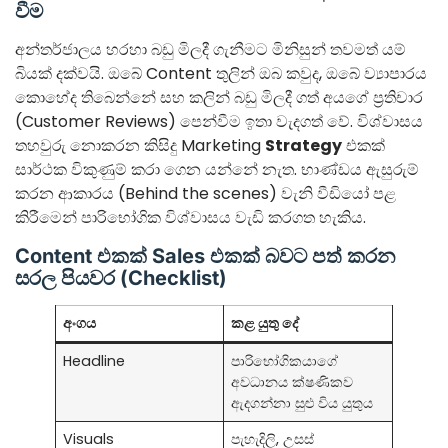
වීම
අන්තර්ජාලය හරහා බඩු මිලදී ගැනීමට මිනිසුන් තවමත් යම්
බියක් දක්වයි. ඔබේ Content තුලින් ඔබ කවුද, ඔබේ ව්‍යාපාරය
කොහේද තිබෙන්නේ සහ කලින් බඩු මිලදී ගත් අයගේ ප්‍රතිචාර
(Customer Reviews) පෙන්වීම ඉතා වැදගත් වේ. විශ්වාසය
තහවුරු නොකරන කිසිදු Marketing
Strategy
එකක්
සාර්ථක විකුණුම් කරා ගෙන යන්නේ නැත. භාණ්ඩය ඇසුරුම්
කරන ආකාරය (Behind the scenes) වැනි වීඩියෝ පළ
කිරීමෙන් පාරිභෝගික විශ්වාසය වැඩි කරගත හැකිය.
Content එකක් Sales එකක් බවට පත් කරන
සරල පියවර (Checklist)
අංගය
කළ යුතු දේ
Headline
පාරිභෝගිකයාගේ
අවධානය ක්ෂණිකව
ඇදගන්නා සුළු විය යුතුය
Visuals
පැහැදිලි, උසස්