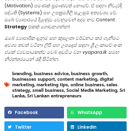
(Motivation) පමණක් ප්‍රමාණවත් නොවේ. ඒ සඳහා නිවැරදි
පද්ධති (Systems) සහ උපක්‍රමශීලී සැලසුම් අත්‍යවශ්‍ය වේ.
ඔබේ ව්‍යාපාරයේ දියුණුව වෙනුවෙන් අදම නව Content
Strategy
එකක් ගොඩනගන්න!
ඔබේ ව්‍යාපාරික දැනුම සහ කුසලතා වර්ධනය කර ගැනීමට
අවශ්‍ය තවත් වටිනා ලිපි සහ උපදෙස් සඳහා ශ්‍රී ලංකාවේ අංක
එකේ ව්‍යවසායකත්ව වෙබ් අඩවිය වන vyapara.lk සමඟ
නිරන්තරයෙන් රැඳී සිටින්න.
branding
,
business advice
,
business growth
,
businesses support
,
content marketing
,
digital
marketing
,
marketing tips
,
online business
,
sales
strategy
,
small business
,
Social Media Marketing
,
Sri
Lanka
,
Sri Lankan entrepreneurs
Facebook
WhatsApp
Twitter
LinkedIn