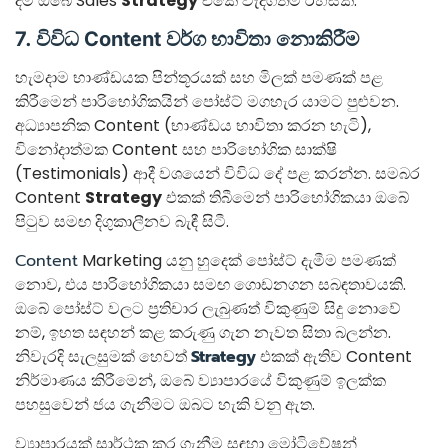
දීම ඔබේ Sales
Strategy
එකේ වැදගත්ම රහසකි.
7. විවිධ Content වර්ග භාවිතා නොකිරීම
හැමදාම භාණ්ඩයක පින්තූරයක් සහ මිලක් පමණක් පළ
කිරීමෙන් පාරිභෝගිකයින් පෝස්ට් මගහැර යාමට පුළුවන.
අධ්‍යාපනික Content (භාණ්ඩය භාවිතා කරන හැටි),
විනෝදාත්මක Content සහ පාරිභෝගික සාක්ෂි
(Testimonials) ආදී වශයෙන් විවිධ දේ පළ කරන්න. සමබර
Content
Strategy
එකක් තිබීමෙන් පාරිභෝගිකයා ඔබේ
පිටුව සමඟ දිගුකාලීනව බැඳී සිටී.
Content
Marketing යනු හුදෙක් පෝස්ට් දැමීම පමණක්
නොව, එය පාරිභෝගිකයා සමඟ ගොඩනගන සබඳතාවයකි.
ඔබේ පෝස්ට් වලට ප්‍රතිචාර ලැබුණත් විකුණුම් සිදු නොවේ
නම්, ඉහත සඳහන් කළ කරුණු ගැන නැවත සිතා බලන්න.
නිවැරදි සැලසුමක් හෙවත්
Strategy
එකක් ඇතිව Content
නිර්මාණය කිරීමෙන්, ඔබේ ව්‍යාපාරයේ විකුණුම් ඉලක්ක
පහසුවෙන් ජය ගැනීමට ඔබට හැකි වනු ඇත.
ව්‍යාපාරයක් සාර්ථක කර ගැනීම සඳහා මෝටිවේෂන්