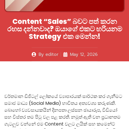
Content “Sales” බවට පත් කරන
රහස දන්නවාද? ඔයාගේ එකට හරියනම
Strategy එක මෙන්න!
By
editor
May 12, 2026
වර්තමාන ඩිජිටල් ලෝකයේ ව්‍යාපාරයක් සාර්ථක කර ගැනීමට
සමාජ මාධ්‍ය (Social Media) භාවිතය අත්‍යවශ්‍ය කරුණකි.
බොහෝ ව්‍යවසායකයින් දිනපතා ලස්සන ඡායාරූප, වීඩියෝ
සහ විස්තර තම පිටු වල පළ කරති. නමුත් ඇති වන ප්‍රධානතම
ගැටලුව වන්නේ එම Content වලට ලයික් සහ කමෙන්ට්