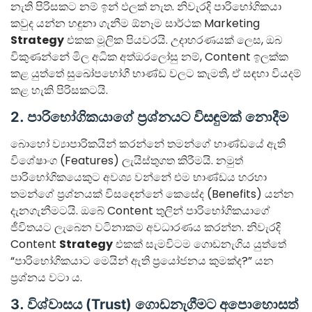
නැති පිරිසකට නම් ඉන් ඵලක් නැත. නිවැරදි පාරිභෝගිකයා
කවුද යන්න හඳුනා ගැනීම ඕනෑම සාර්ථක Marketing
Strategy
එකක මූලික පියවරයි. උදාහරණයක් ලෙස, ඔබ
විකුණන්නේ මිල අධික අත්ඔරලෝසු නම්, Content ඉලක්ක
කළ යුත්තේ සුඛෝපභෝගී භාණ්ඩ වලට කැමති, ඒ සඳහා වියදම්
කළ හැකි පිරිසකටයි.
2. පාරිභෝගිකයාගේ ප්‍රශ්නයට විසඳුමක් නොදීම
බොහෝ ව්‍යාපාරිකයින් කරන්නේ තමන්ගේ භාණ්ඩයේ ඇති
විශේෂාංග (Features) ලැයිස්තුගත කිරීමයි. නමුත්
පාරිභෝගිකයෙකුට අවශ්‍ය වන්නේ එම භාණ්ඩය හරහා
තමන්ගේ ප්‍රශ්නයක් විසඳෙන්නේ කෙසේද (Benefits) යන්න
දැනගැනීමටයි. ඔබේ Content තුලින් පාරිභෝගිකයාගේ
ජීවිතයට ලැබෙන වටිනාකම අවධාරණය කරන්න. නිවැරදි
Content
Strategy
එකක් සැමවිටම ගොඩනැගිය යුත්තේ
“පාරිභෝගිකයාට මෙයින් ඇති ප්‍රයෝජනය කුමක්ද?” යන
ප්‍රශ්නය වටා ය.
3. විශ්වාසය (Trust) ගොඩනැගීමට අපොහොසත්