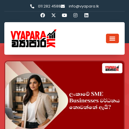
011 282 4588
info@vyapara.lk