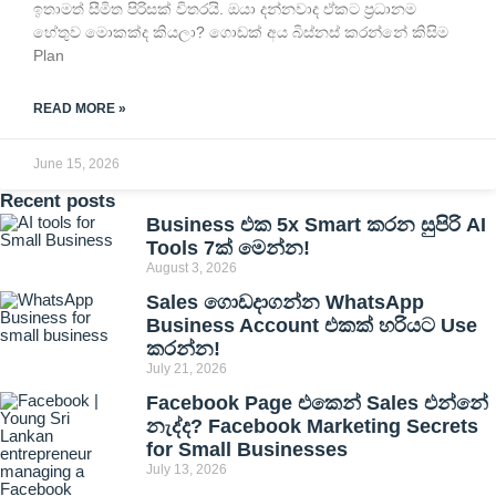
ඉතාමත් සීමිත පිරිසක් විතරයි. ඔයා දන්නවාද ඒකට ප්‍රධානම
හේතුව මොකක්ද කියලා? ගොඩක් අය බිස්නස් කරන්නේ කිසිම
Plan
READ MORE »
June 15, 2026
Recent posts
Business එක 5x Smart කරන සුපිරි AI
Tools 7ක් මෙන්න!
August 3, 2026
Sales ගොඩදාගන්න WhatsApp
Business Account එකක් හරියට Use
කරන්න!
July 21, 2026
Facebook Page එකෙන් Sales එන්නේ
නැද්ද? Facebook Marketing Secrets
for Small Businesses
July 13, 2026