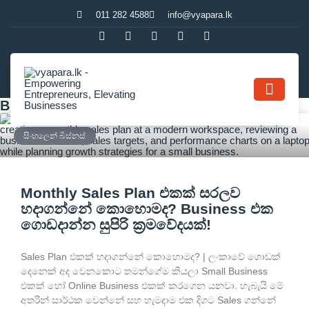
011 282 4588
info@vyapara.lk
Blog
Contact Us
සිංහලෙන් බිස්නස්
Monthly Sales Plan එකක් සරලව
හදාගන්නේ කොහොමද? Business එක
ගොඩදාන්න සුපිරි ක්‍රමවේදයක්!
Sales Plan එකක් හදාගන්නේ කොහොමද? | ලංකාවේ ගොඩක්
දෙනෙක් අද වෙනකොට තමන්ගේම කියලා Small Business
එකක් හෝ Online Business එකක් කරගෙන යනවා. හැබැයි මේ
අතරින් සාර්ථක වෙන්නේ සහ හැමදාම එක දිගට Sales ගන්නේ