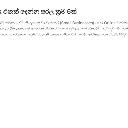
 එකක් දෙන්න සරල ක්‍රම 6ක්
්ගේම කියලා කුඩා ව්‍යාපාර (Small Businesses) හෝ Online බිස්නස් 
ය දිනාගන්නේ ඉතාමත් සීමිත ව්‍යාපාර ප්‍රමාණයක් විතරයි. ගැටලුව ත
ිශ්වාසය ගොඩනගා ගැනීමට ඇති නොහැකියාවයි. පාරිභෝගිකයෙකු ඔබේ පිටු