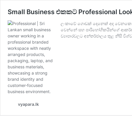
Small Business එකකට Professional Look
ලංකාවේ ගොඩක් දෙනෙක් අද වෙනකොට තමන
වෙන්නේ සහ පාරිභෝගිකයින්ගේ ආකර්ෂණ
ව්‍යාපාරවලට අන්තර්ජාලය තුළ නිසි ව
vyapara.lk