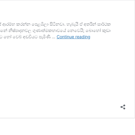
ආරම්භ කරන්න පෙළඹිලා සිටිනවා. හැබැයි ඒ අතරින් සාර්ථක
ියෙන්නේ නිෂ්පාදනවල ගුණාත්මකභාවයේ නෙවෙයි; බොහෝ කුඩා
Small
වට හෝ වෙබ් අඩවියට පැමිණි …
Continue reading
Business
එකකට
Professional
Look
එකක්
දෙන්න
සරල
ක්‍රම
6ක්