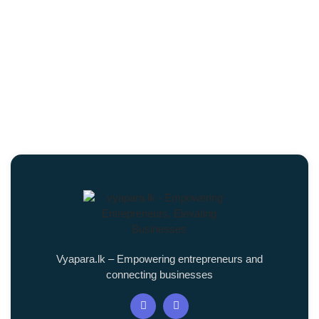
Vyapara.lk – Empowering entrepreneurs and
connecting businesses