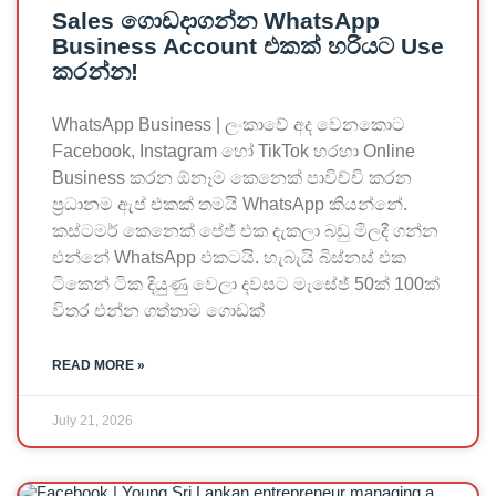
Sales ගොඩදාගන්න WhatsApp
Business Account එකක් හරියට Use
කරන්න!
WhatsApp Business | ලංකාවේ අද වෙනකොට
Facebook, Instagram හෝ TikTok හරහා Online
Business කරන ඕනෑම කෙනෙක් පාවිච්චි කරන
ප්‍රධානම ඇප් එකක් තමයි WhatsApp කියන්නේ.
කස්ටමර් කෙනෙක් පේජ් එක දැකලා බඩු මිලදී ගන්න
එන්නේ WhatsApp එකටයි. හැබැයි බිස්නස් එක
ටිකෙන් ටික දියුණු වෙලා දවසට මැසේජ් 50ක් 100ක්
විතර එන්න ගත්තාම ගොඩක්
READ MORE »
July 21, 2026