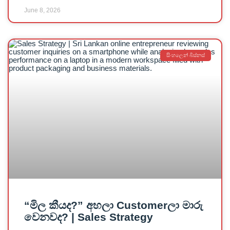
June 8, 2026
සිංහලෙන් බිස්නස්
“මිල කීයද?” අහලා Customerලා මාරු
වෙනවද? | Sales Strategy