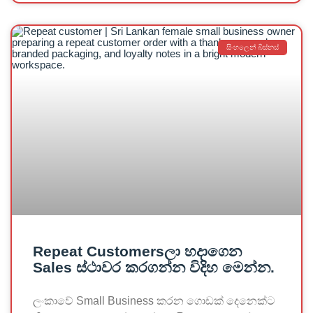
සිංහලෙන් බිස්නස්
Repeat Customersලා හදාගෙන
Sales ස්ථාවර කරගන්න විදිහ මෙන්න.
ලංකාවේ Small Business කරන ගොඩක් දෙනෙක්ට