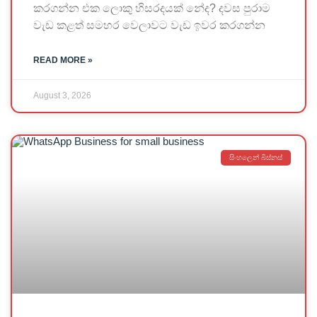
කරගන්න එක ලොකු හිසරදයක් නේද? දවස පුරාම
වැඩ කළත් සමහර වෙලාවට වැඩ ඉවර කරගන්න
READ MORE »
August 3, 2026
සිංහලෙන් බිස්නස්