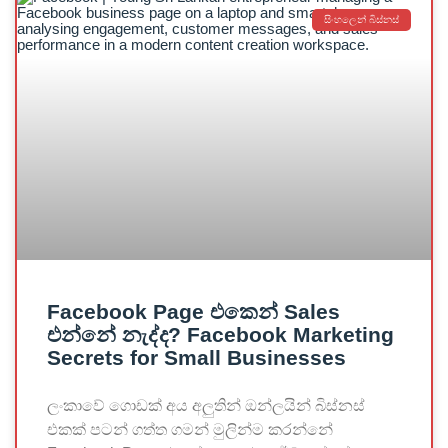
සිංහලෙන් බිස්නස්
Facebook Page එකෙන් Sales
එන්නේ නැද්ද? Facebook Marketing
Secrets for Small Businesses
ලංකාවේ ගොඩක් අය අලුතින් ඔන්ලයින් බිස්නස්
එකක් පටන් ගත්ත ගමන් මුලින්ම කරන්නේ