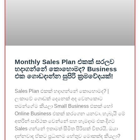
Monthly Sales Plan එකක් සරලව
හදාගන්නේ කොහොමද? Business
එක ගොඩදාන්න සුපිරි ක්‍රමවේදයක්!
Sales Plan එකක් හදාගන්නේ කොහොමද? |
ලංකාවේ ගොඩක් දෙනෙක් අද වෙනකොට
තමන්ගේම කියලා Small Business එකක් හෝ
Online Business එකක් කරගෙන යනවා. හැබැයි මේ
අතරින් සාර්ථක වෙන්නේ සහ හැමදාම එක දිගට
Sales ගන්නේ ඉතාමත් සීමිත පිරිසක් විතරයි. ඔයා
දන්නවාද ඒකට ප්‍රධානම හේතුව මොකක්ද කියලා?