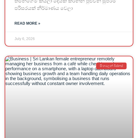
තමන්ගේම කියලා දෙයක් කරන්න පුළුවන් සුපිරිම
පරිසරයක් නිර්මාණය වෙලා
READ MORE »
July 6, 2026
සිංහලෙන් බිස්නස්