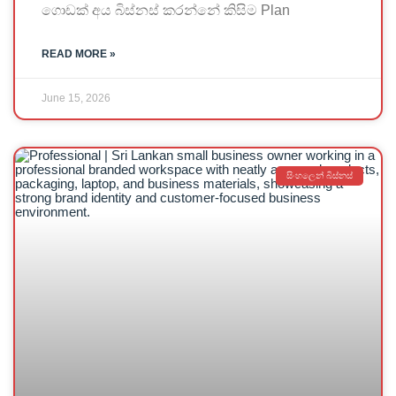
ගොඩක් අය බිස්නස් කරන්නේ කිසිම Plan
READ MORE »
June 15, 2026
සිංහලෙන් බිස්නස්