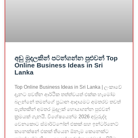
අඩු මුදලකින් පටන්ගන්න පුළුවන් Top
Online Business Ideas in Sri
Lanka
Top Online Business Ideas in Sri Lanka | ලංකාවේ
දැනට පවතින ආර්ථික තත්ත්වයත් එක්ක හැමෝම
බලන්නේ තමන්ගේ ප්‍රධාන ආදායමට අමතරව තවත්
පැත්තකින් අමතර මුදලක් හොයාගන්න පුළුවන්
ක්‍රමයක් ගැනයි. විශේෂයෙන්ම 2026 අවුරුද්ද
වෙනකොට ස්මාර්ට්ෆෝන් එකක් සහ ඉන්ටර්නෙට්
කනෙක්ෂන් එකක් තියෙන ඕනෑම කෙනෙක්ට