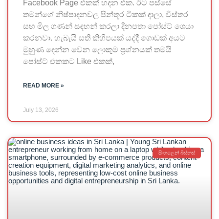
Facebook Page එකක් හදන එක. ඊට පස්සේ
තමන්ගේ නිෂ්පාදනවල පින්තූර ටිකක් දාලා, විස්තර
සහ මිල ගණන් සඳහන් කරලා දිනපතා පෝස්ට් ශෙයා
කරනවා. හැබැයි සති කිහිපයක් යද්දී ගොඩක් අයට
මුහුණ දෙන්න වෙන ලොකුම ප්‍රශ්නයක් තමයි
පෝස්ට් එකකට Like එකක්,
READ MORE »
July 13, 2026
සිංහලෙන් බිස්නස්