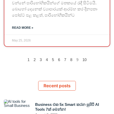
වන්නේ පාරිභෝගිකයින්ගේ මතකයේ රැඳී සිටීමයි.
බොහෝ දෙනෙක් ව්‍යාපාරයක් ආරම්භ කර දිනපතා
පෝස්ට් පළ කළත්, පාරිභෝගිකයින්ට
READ MORE »
May 25, 2026
1
2
3
4
5
6
7
8
9
10
Recent posts
Business එක 5x Smart කරන සුපිරි AI
Tools 7ක් මෙන්න!