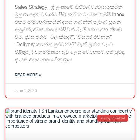
Sales Strategy | ශ්‍රී ලංකාවේ ඩිජිටල් ව්‍යවසායකයින්
මුහුණ දෙන වඩාත්ම පීඩාකාරී ගැටලුවක් තමයි Inbox
එකට පාරිභෝගිකයින් දහස් ගණනින් පැමිණ ප්‍රශ්න
ඇසුවත්, අවසානයේ කිසිවක් මිලදී නොගෙන නිහඬ
වීම. දවස පුරාම “මිල කීයද?”, “විස්තර එවන්න”,
“Delivery කරන්න පුළුවන්ද?” වැනි ප්‍රශ්න වලට
පිළිතුරු දී ව්‍යාපාරිකයා දැඩි ලෙස වෙහෙසට පත් වුවද,
දවසේ අවසානයේ විකුණුම්
READ MORE »
June 1, 2026
සිංහලෙන් බිස්නස්