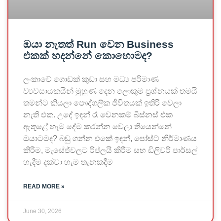
ඔයා නැතත් Run වෙන Business
එකක් හදන්නේ කොහොමද?
ලංකාවේ ගොඩක් කුඩා සහ මධ්‍ය පරිමාණ
ව්‍යවසායකයින් මුහුණ දෙන ලොකුම ප්‍රශ්නයක් තමයි
තමන්ට කියලා පෞද්ගලික ජීවිතයක් ඉතිරි වෙලා
නැති එක. උදේ ඉඳන් රෑ වෙනකම් බිස්නස් එක
ඇතුළේ හැම දේම කරන්න වෙලා තියෙන්නේ
ඔයාටමද? බඩු ගන්න එකේ ඉඳන්, පෝස්ට් නිර්මාණය
කිරීම, මැසේජ්වලට රිප්ලයි කිරීම සහ ඩිලිවරි පාර්සල්
හැදීම දක්වා හැම තැනකදීම
READ MORE »
June 30, 2026