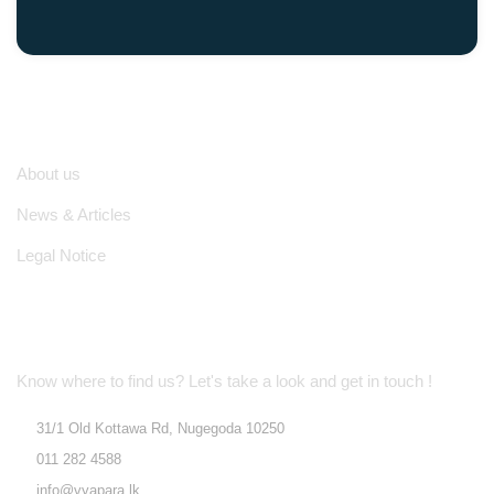
Quick Links
About us
News & Articles
Legal Notice
Location Address
Know where to find us? Let's take a look and get in touch !
31/1 Old Kottawa Rd, Nugegoda 10250
011 282 4588
info@vyapara.lk