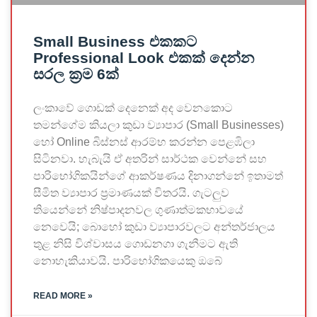
Small Business එකකට
Professional Look එකක් දෙන්න
සරල ක්‍රම 6ක්
ලංකාවේ ගොඩක් දෙනෙක් අද වෙනකොට
තමන්ගේම කියලා කුඩා ව්‍යාපාර (Small Businesses)
හෝ Online බිස්නස් ආරම්භ කරන්න පෙළඹිලා
සිටිනවා. හැබැයි ඒ අතරින් සාර්ථක වෙන්නේ සහ
පාරිභෝගිකයින්ගේ ආකර්ෂණය දිනාගන්නේ ඉතාමත්
සීමිත ව්‍යාපාර ප්‍රමාණයක් විතරයි. ගැටලුව
තියෙන්නේ නිෂ්පාදනවල ගුණාත්මකභාවයේ
නෙවෙයි; බොහෝ කුඩා ව්‍යාපාරවලට අන්තර්ජාලය
තුළ නිසි විශ්වාසය ගොඩනගා ගැනීමට ඇති
නොහැකියාවයි. පාරිභෝගිකයෙකු ඔබේ
READ MORE »