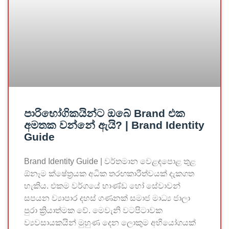
පාරිභෝගිකයින්ට ඔබේ Brand එක
අමතක වන්නේ ඇයි? | Brand Identity
Guide
Brand Identity Guide | වර්තමාන වෙළඳපොළ තුළ
ඕනෑම ක්ෂේත්‍රයක අධික තරඟකාරීත්වයක් දැකගත
හැකිය. එකම වර්ගයේ භාණ්ඩ හෝ සේවාවන්
සපයන ව්‍යාපාර දහස් ගණනක් සමාජ මාධ්‍ය ජාලා
පුරා ක්‍රියාත්මක වේ. මෙවැනි වටපිටාවක
ව්‍යවසායකයින් මුහුණ දෙන ලොකුම අභියෝගයක්