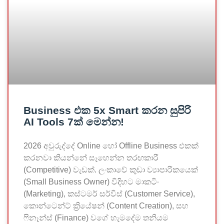
Business එක 5x Smart කරන සුපිරි
AI Tools 7ක් මෙන්න!
2026 අවුරුද්දේ Online හෝ Offline Business එකක්
කරනවා කියන්නේ සෑහෙන්න තරඟකාරී
(Competitive) වැඩක්. ලංකාවේ කුඩා ව්‍යාපාරිකයෙක්
(Small Business Owner) විදිහට මාකටිං
(Marketing), කස්ටමර් සර්විස් (Customer Service),
කොන්ටෙන්ට් ක්‍රියේෂන් (Content Creation), සහ
ෆිනෑන්ස් (Finance) වගේ හැමදේම තනියම