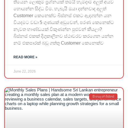
තියෙන ලොකුම ප්‍රශ්නයක් තමයි හැමදාම අලුත් අයව
හොයන්න සිද්ධ වීම. හැබැයි ඔයා දන්නවාද අලුත්
Customer කෙනෙක්ව බිස්නස් එකට ඇදගන්න යන
වියදමට වඩා 5 ගුණයක් අඩුවෙන්, පරණ කෙනෙක්ට
නැවත භාණ්ඩයක් විකුණන්න පුළුවන් කියලා?
බිස්නස් එකක් දිගුකාලීනව ස්ථාවරව කරගෙන යන්න
නම් එකපාරක් බඩු ගත්තු Customer කෙනෙක්ව
READ MORE »
June 22, 2026
සිංහලෙන් බිස්නස්