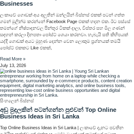
Businesses
ලංකාවේ ගොඩක් අය අලුතින් ඔන්ලයින් බිස්නස් එකක් පටන් ගත්ත
ගමන් මුලින්ම කරන්නේ Facebook Page එකක් හදන එක. ඊට පස්සේ
තමන්ගේ නිෂ්පාදනවල පින්තූර ටිකක් දාලා, විස්තර සහ මිල ගණන්
සඳහන් කරලා දිනපතා පෝස්ට් ශෙයා කරනවා. හැබැයි සති කිහිපයක්
යද්දී ගොඩක් අයට මුහුණ දෙන්න වෙන ලොකුම ප්‍රශ්නයක් තමයි
පෝස්ට් එකකට Like එකක්,
Read More »
July 13, 2026
සිංහලෙන් බිස්නස්
අඩු මුදලකින් පටන්ගන්න පුළුවන් Top Online
Business Ideas in Sri Lanka
Top Online Business Ideas in Sri Lanka | ලංකාවේ දැනට පවතින