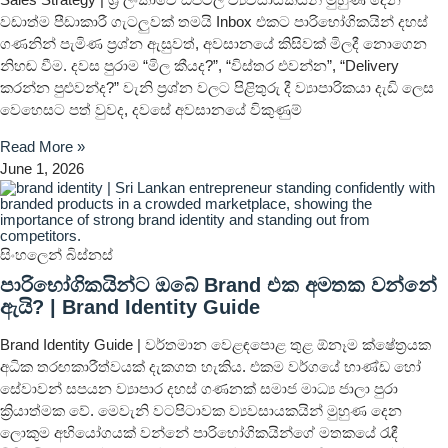
වඩාත්ම පීඩාකාරී ගැටලුවක් තමයි Inbox එකට පාරිභෝගිකයින් දහස්
ගණනින් පැමිණ ප්‍රශ්න ඇසුවත්, අවසානයේ කිසිවක් මිලදී නොගෙන
නිහඬ වීම. දවස පුරාම “මිල කීයද?”, “විස්තර එවන්න”, “Delivery
කරන්න පුළුවන්ද?” වැනි ප්‍රශ්න වලට පිළිතුරු දී ව්‍යාපාරිකයා දැඩි ලෙස
වෙහෙසට පත් වුවද, දවසේ අවසානයේ විකුණුම්
Read More »
June 1, 2026
සිංහලෙන් බිස්නස්
පාරිභෝගිකයින්ට ඔබේ Brand එක අමතක වන්නේ
ඇයි? | Brand Identity Guide
Brand Identity Guide | වර්තමාන වෙළඳපොළ තුළ ඕනෑම ක්ෂේත්‍රයක
අධික තරඟකාරීත්වයක් දැකගත හැකිය. එකම වර්ගයේ භාණ්ඩ හෝ
සේවාවන් සපයන ව්‍යාපාර දහස් ගණනක් සමාජ මාධ්‍ය ජාලා පුරා
ක්‍රියාත්මක වේ. මෙවැනි වටපිටාවක ව්‍යවසායකයින් මුහුණ දෙන
ලොකුම අභියෝගයක් වන්නේ පාරිභෝගිකයින්ගේ මතකයේ රැඳී