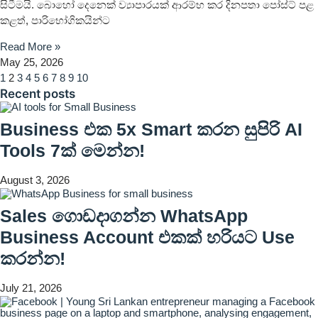
සිටීමයි. බොහෝ දෙනෙක් ව්‍යාපාරයක් ආරම්භ කර දිනපතා පෝස්ට් පළ
කළත්, පාරිභෝගිකයින්ට
Read More »
May 25, 2026
1
2
3
4
5
6
7
8
9
10
Recent posts
Business එක 5x Smart කරන සුපිරි AI
Tools 7ක් මෙන්න!
August 3, 2026
Sales ගොඩදාගන්න WhatsApp
Business Account එකක් හරියට Use
කරන්න!
July 21, 2026