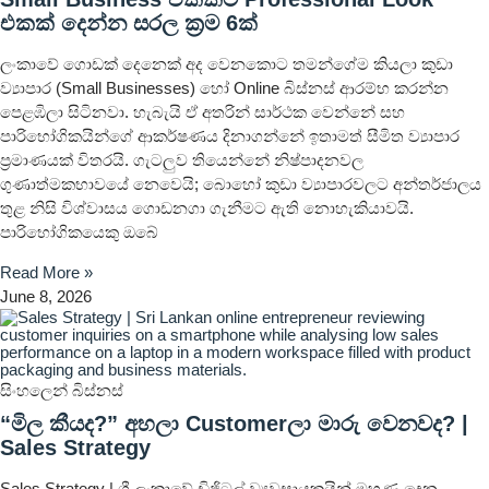
එකක් දෙන්න සරල ක්‍රම 6ක්
ලංකාවේ ගොඩක් දෙනෙක් අද වෙනකොට තමන්ගේම කියලා කුඩා
ව්‍යාපාර (Small Businesses) හෝ Online බිස්නස් ආරම්භ කරන්න
පෙළඹිලා සිටිනවා. හැබැයි ඒ අතරින් සාර්ථක වෙන්නේ සහ
පාරිභෝගිකයින්ගේ ආකර්ෂණය දිනාගන්නේ ඉතාමත් සීමිත ව්‍යාපාර
ප්‍රමාණයක් විතරයි. ගැටලුව තියෙන්නේ නිෂ්පාදනවල
ගුණාත්මකභාවයේ නෙවෙයි; බොහෝ කුඩා ව්‍යාපාරවලට අන්තර්ජාලය
තුළ නිසි විශ්වාසය ගොඩනගා ගැනීමට ඇති නොහැකියාවයි.
පාරිභෝගිකයෙකු ඔබේ
Read More »
June 8, 2026
සිංහලෙන් බිස්නස්
“මිල කීයද?” අහලා Customerලා මාරු වෙනවද? |
Sales Strategy
Sales Strategy | ශ්‍රී ලංකාවේ ඩිජිටල් ව්‍යවසායකයින් මුහුණ දෙන