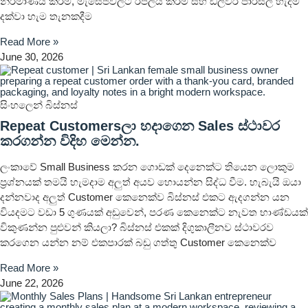
නිර්මාණය කිරීම, මැසේජ්වලට රිප්ලයි කිරීම සහ ඩිලිවරි පාර්සල් හැදීම
දක්වා හැම තැනකදීම
Read More »
June 30, 2026
සිංහලෙන් බිස්නස්
Repeat Customersලා හදාගෙන Sales ස්ථාවර
කරගන්න විදිහ මෙන්න.
ලංකාවේ Small Business කරන ගොඩක් දෙනෙක්ට තියෙන ලොකුම
ප්‍රශ්නයක් තමයි හැමදාම අලුත් අයව හොයන්න සිද්ධ වීම. හැබැයි ඔයා
දන්නවාද අලුත් Customer කෙනෙක්ව බිස්නස් එකට ඇදගන්න යන
වියදමට වඩා 5 ගුණයක් අඩුවෙන්, පරණ කෙනෙක්ට නැවත භාණ්ඩයක්
විකුණන්න පුළුවන් කියලා? බිස්නස් එකක් දිගුකාලීනව ස්ථාවරව
කරගෙන යන්න නම් එකපාරක් බඩු ගත්තු Customer කෙනෙක්ව
Read More »
June 22, 2026