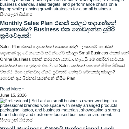
සිංහලෙන් බිස්නස්
Monthly Sales Plan එකක් සරලව හදාගන්නේ
කොහොමද? Business එක ගොඩදාන්න සුපිරි
ක්‍රමවේදයක්!
Sales Plan එකක් හදාගන්නේ කොහොමද? | ලංකාවේ ගොඩක්
දෙනෙක් අද වෙනකොට තමන්ගේම කියලා Small Business එකක් හෝ
Online Business එකක් කරගෙන යනවා. හැබැයි මේ අතරින් සාර්ථක
වෙන්නේ සහ හැමදාම එක දිගට Sales ගන්නේ ඉතාමත් සීමිත පිරිසක්
විතරයි. ඔයා දන්නවාද ඒකට ප්‍රධානම හේතුව මොකක්ද කියලා?
ගොඩක් අය බිස්නස් කරන්නේ කිසිම Plan
Read More »
June 15, 2026
සිංහලෙන් බිස්නස්
Small Business එකකට Professional Look