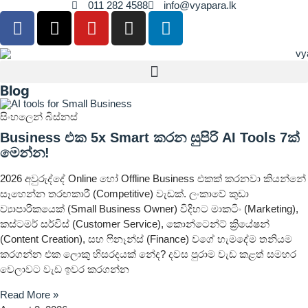
011 282 4588
info@vyapara.lk
Blog
සිංහලෙන් බිස්නස්
Business එක 5x Smart කරන සුපිරි AI Tools 7ක්
මෙන්න!
2026 අවුරුද්දේ Online හෝ Offline Business එකක් කරනවා කියන්නේ
සෑහෙන්න තරඟකාරී (Competitive) වැඩක්. ලංකාවේ කුඩා
ව්‍යාපාරිකයෙක් (Small Business Owner) විදිහට මාකටිං (Marketing),
කස්ටමර් සර්විස් (Customer Service), කොන්ටෙන්ට් ක්‍රියේෂන්
(Content Creation), සහ ෆිනෑන්ස් (Finance) වගේ හැමදේම තනියම
කරගන්න එක ලොකු හිසරදයක් නේද? දවස පුරාම වැඩ කළත් සමහර
වෙලාවට වැඩ ඉවර කරගන්න
Read More »