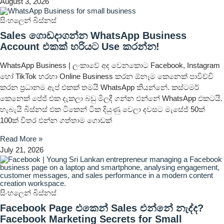
August 3, 2026
සිංහලෙන් බිස්නස්
Sales ගොඩදාගන්න WhatsApp Business
Account එකක් හරියට Use කරන්න!
WhatsApp Business | ලංකාවේ අද වෙනකොට Facebook, Instagram
හෝ TikTok හරහා Online Business කරන ඕනෑම කෙනෙක් පාවිච්චි
කරන ප්‍රධානම ඇප් එකක් තමයි WhatsApp කියන්නේ. කස්ටමර්
කෙනෙක් පේජ් එක දැකලා බඩු මිලදී ගන්න එන්නේ WhatsApp එකටයි.
හැබැයි බිස්නස් එක ටිකෙන් ටික දියුණු වෙලා දවසට මැසේජ් 50ක්
100ක් විතර එන්න ගත්තාම ගොඩක්
Read More »
July 21, 2026
සිංහලෙන් බිස්නස්
Facebook Page එකෙන් Sales එන්නේ නැද්ද?
Facebook Marketing Secrets for Small