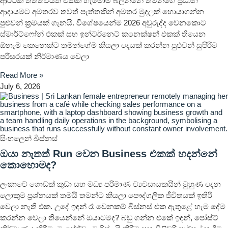
ආර්ථික තත්ත්වයත් එක්ක හැමෝම බලන්නේ තමන්ගේ ප්‍රධාන
ආදායමට අමතරව තවත් පැත්තකින් අමතර මුදලක් හොයාගන්න
පුළුවන් ක්‍රමයක් ගැනයි. විශේෂයෙන්ම 2026 අවුරුද්ද වෙනකොට
ස්මාර්ට්ෆෝන් එකක් සහ ඉන්ටර්නෙට් කනෙක්ෂන් එකක් තියෙන
ඕනෑම කෙනෙක්ට තමන්ගේම කියලා දෙයක් කරන්න පුළුවන් සුපිරිම
පරිසරයක් නිර්මාණය වෙලා
Read More »
July 6, 2026
සිංහලෙන් බිස්නස්
ඔයා නැතත් Run වෙන Business එකක් හදන්නේ
කොහොමද?
ලංකාවේ ගොඩක් කුඩා සහ මධ්‍ය පරිමාණ ව්‍යවසායකයින් මුහුණ දෙන
ලොකුම ප්‍රශ්නයක් තමයි තමන්ට කියලා පෞද්ගලික ජීවිතයක් ඉතිරි
වෙලා නැති එක. උදේ ඉඳන් රෑ වෙනකම් බිස්නස් එක ඇතුළේ හැම දේම
කරන්න වෙලා තියෙන්නේ ඔයාටමද? බඩු ගන්න එකේ ඉඳන්, පෝස්ට්