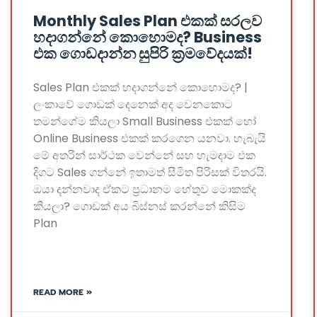
Monthly Sales Plan එකක් සරලව
හදාගන්නේ කොහොමද? Business
එක ගොඩදාන්න සුපිරි ක්‍රමවේදයක්!
Sales Plan එකක් හදාගන්නේ කොහොමද? |
ලංකාවේ ගොඩක් දෙනෙක් අද වෙනකොට
තමන්ගේම කියලා Small Business එකක් හෝ
Online Business එකක් කරගෙන යනවා. හැබැයි
මේ අතරින් සාර්ථක වෙන්නේ සහ හැමදාම එක
දිගට Sales ගන්නේ ඉතාමත් සීමිත පිරිසක් විතරයි.
ඔයා දන්නවාද ඒකට ප්‍රධානම හේතුව මොකක්ද
කියලා? ගොඩක් අය බිස්නස් කරන්නේ කිසිම
Plan
READ MORE »