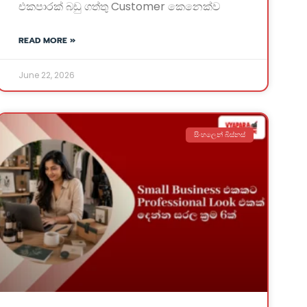
එකපාරක් බඩු ගත්තු Customer කෙනෙක්ව
READ MORE »
June 22, 2026
සිංහලෙන් බිස්නස්