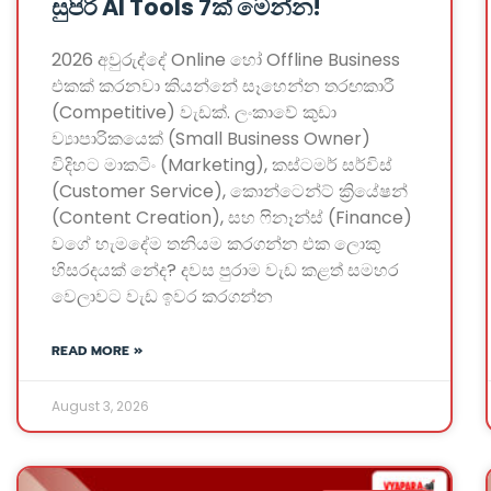
සුපිරි AI Tools 7ක් මෙන්න!
2026 අවුරුද්දේ Online හෝ Offline Business
එකක් කරනවා කියන්නේ සෑහෙන්න තරඟකාරී
(Competitive) වැඩක්. ලංකාවේ කුඩා
ව්‍යාපාරිකයෙක් (Small Business Owner)
විදිහට මාකටිං (Marketing), කස්ටමර් සර්විස්
(Customer Service), කොන්ටෙන්ට් ක්‍රියේෂන්
(Content Creation), සහ ෆිනෑන්ස් (Finance)
වගේ හැමදේම තනියම කරගන්න එක ලොකු
හිසරදයක් නේද? දවස පුරාම වැඩ කළත් සමහර
වෙලාවට වැඩ ඉවර කරගන්න
READ MORE »
August 3, 2026