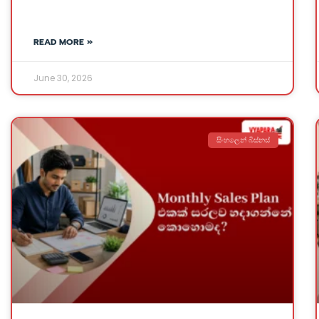
READ MORE »
June 30, 2026
සිංහලෙන් බිස්නස්