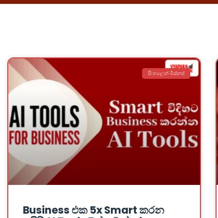
සිංහලෙන් බිස්නස්
Business එක 5x Smart කරන