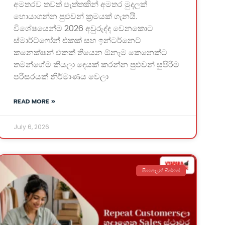
අමතරව තවත් පැත්තකින් අමතර මුදලක්
හොයාගන්න පුළුවන් ක්‍රමයක් ගැනයි.
විශේෂයෙන්ම 2026 අවුරුද්ද වෙනකොට
ස්මාර්ට්ෆෝන් එකක් සහ ඉන්ටර්නෙට්
කනෙක්ෂන් එකක් තියෙන ඕනෑම කෙනෙක්ට
තමන්ගේම කියලා දෙයක් කරන්න පුළුවන් සුපිරිම
පරිසරයක් නිර්මාණය වෙලා
READ MORE »
July 6, 2026
සිංහලෙන් බිස්නස්