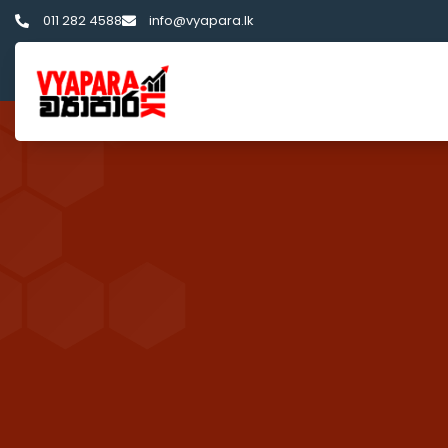
011 282 4588
info@vyapara.lk