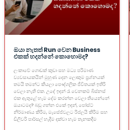
ඔයා නැතත් Run වෙන Business
එකක් හදන්නේ කොහොමද?
ලංකාවේ ගොඩක් කුඩා සහ මධ්‍ය පරිමාණ
ව්‍යවසායකයින් මුහුණ දෙන ලොකුම ප්‍රශ්නයක්
තමයි තමන්ට කියලා පෞද්ගලික ජීවිතයක් ඉතිරි
වෙලා නැති එක. උදේ ඉඳන් රෑ වෙනකම් බිස්නස්
එක ඇතුළේ හැම දේම කරන්න වෙලා තියෙන්නේ
ඔයාටමද? බඩු ගන්න එකේ ඉඳන්, පෝස්ට්
නිර්මාණය කිරීම, මැසේජ්වලට රිප්ලයි කිරීම සහ
ඩිලිවරි පාර්සල් හැදීම දක්වා හැම තැනකදීම