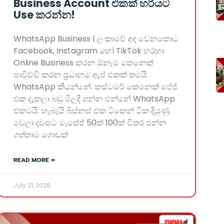
Business Account එකක් හරියට
Use කරන්න!
WhatsApp Business | ලංකාවේ අද වෙනකොට
Facebook, Instagram හෝ TikTok හරහා
Online Business කරන ඕනෑම කෙනෙක්
පාවිච්චි කරන ප්‍රධානම ඇප් එකක් තමයි
WhatsApp කියන්නේ. කස්ටමර් කෙනෙක් පේජ්
එක දැකලා බඩු මිලදී ගන්න එන්නේ WhatsApp
එකටයි. හැබැයි බිස්නස් එක ටිකෙන් ටික දියුණු
වෙලා දවසට මැසේජ් 50ක් 100ක් විතර එන්න
ගත්තාම ගොඩක්
READ MORE »
July 21, 2026