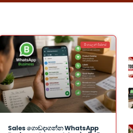
සිංහලෙන් බිස්නස්
Sales ගොඩදාගන්න WhatsApp