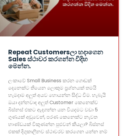
Repeat Customersලා හදාගෙන
Sales ස්ථාවර කරගන්න විදිහ
මෙන්න.
ලංකාවේ Small Business කරන ගොඩක්
දෙනෙක්ට තියෙන ලොකුම ප්‍රශ්නයක් තමයි
හැමදාම අලුත් අයව හොයන්න සිද්ධ වීම. හැබැයි
ඔයා දන්නවාද අලුත් Customer කෙනෙක්ව
බිස්නස් එකට ඇදගන්න යන වියදමට වඩා 5
ගුණයක් අඩුවෙන්, පරණ කෙනෙක්ට නැවත
භාණ්ඩයක් විකුණන්න පුළුවන් කියලා? බිස්නස්
එකක් දිගුකාලීනව ස්ථාවරව කරගෙන යන්න නම්