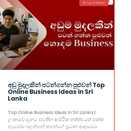
සිංහලෙන් බිස්නස්
අඩු මුදලකින් පටන්ගන්න පුළුවන් Top
Online Business Ideas in Sri
Lanka
Top Online Business Ideas in Sri Lanka |
ලංකාවේ දැනට පවතින ආර්ථික තත්ත්වයත් එක්ක
හැමෝම බලන්නේ තමන්ගේ ප්‍රධාන ආදායමට