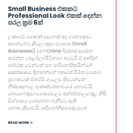
Small Business එකකට
Professional Look එකක් දෙන්න
සරල ක්‍රම 6ක්
ලංකාවේ ගොඩක් දෙනෙක් අද වෙනකොට
තමන්ගේම කියලා කුඩා ව්‍යාපාර (Small
Businesses) හෝ Online බිස්නස් ආරම්භ
කරන්න පෙළඹිලා සිටිනවා. හැබැයි ඒ අතරින්
සාර්ථක වෙන්නේ සහ පාරිභෝගිකයින්ගේ
ආකර්ෂණය දිනාගන්නේ ඉතාමත් සීමිත ව්‍යාපාර
ප්‍රමාණයක් විතරයි. ගැටලුව තියෙන්නේ
නිෂ්පාදනවල ගුණාත්මකභාවයේ නෙවෙයි;
බොහෝ කුඩා ව්‍යාපාරවලට අන්තර්ජාලය තුළ නිසි
විශ්වාසය ගොඩනගා ගැනීමට ඇති
නොහැකියාවයි. පාරිභෝගිකයෙකු ඔබේ
READ MORE »