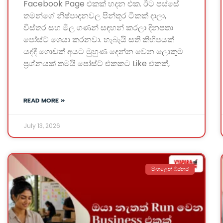
Facebook Page එකක් හදන එක. ඊට පස්සේ
තමන්ගේ නිෂ්පාදනවල පින්තූර ටිකක් දාලා,
විස්තර සහ මිල ගණන් සඳහන් කරලා දිනපතා
පෝස්ට් ශෙයා කරනවා. හැබැයි සති කිහිපයක්
යද්දී ගොඩක් අයට මුහුණ දෙන්න වෙන ලොකුම
ප්‍රශ්නයක් තමයි පෝස්ට් එකකට Like එකක්,
READ MORE »
July 13, 2026
සිංහලෙන් බිස්නස්