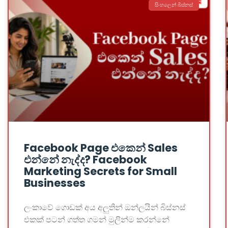
සිංහලෙන් බිස්නස්
Facebook Page එකෙන් Sales
එන්නේ නැද්ද? Facebook
Marketing Secrets for Small
Businesses
ලංකාවේ ගොඩක් අය අලුතින් ඔන්ලයින් බිස්නස්
එකක් පටන් ගත්ත ගමන් මුලින්ම කරන්නේ