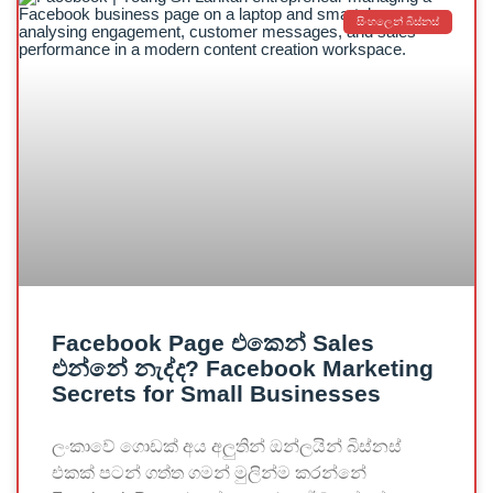
සිංහලෙන් බිස්නස්
Facebook Page එකෙන් Sales
එන්නේ නැද්ද? Facebook Marketing
Secrets for Small Businesses
ලංකාවේ ගොඩක් අය අලුතින් ඔන්ලයින් බිස්නස්
එකක් පටන් ගත්ත ගමන් මුලින්ම කරන්නේ