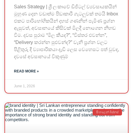
Sales Strategy | ශ්‍රී ලංකාවේ ඩිජිටල් ව්‍යවසායකයින්
මුහුණ දෙන වඩාත්ම පීඩාකාරී ගැටලුවක් තමයි Inbox
එකට පාරිභෝගිකයින් දහස් ගණනින් පැමිණ ප්‍රශ්න
ඇසුවත්, අවසානයේ කිසිවක් මිලදී නොගෙන නිහඬ
වීම. දවස පුරාම “මිල කීයද?”, “විස්තර එවන්න”,
“Delivery කරන්න පුළුවන්ද?” වැනි ප්‍රශ්න වලට
පිළිතුරු දී ව්‍යාපාරිකයා දැඩි ලෙස වෙහෙසට පත් වුවද,
දවසේ අවසානයේ විකුණුම්
READ MORE »
June 1, 2026
සිංහලෙන් බිස්නස්