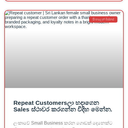
සිංහලෙන් බිස්නස්
Repeat Customersලා හදාගෙන
Sales ස්ථාවර කරගන්න විදිහ මෙන්න.
ලංකාවේ Small Business කරන ගොඩක් දෙනෙක්ට