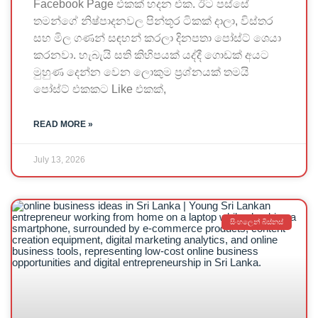
Facebook Page එකක් හදන එක. ඊට පස්සේ
තමන්ගේ නිෂ්පාදනවල පින්තූර ටිකක් දාලා, විස්තර
සහ මිල ගණන් සඳහන් කරලා දිනපතා පෝස්ට් ශෙයා
කරනවා. හැබැයි සති කිහිපයක් යද්දී ගොඩක් අයට
මුහුණ දෙන්න වෙන ලොකුම ප්‍රශ්නයක් තමයි
පෝස්ට් එකකට Like එකක්,
READ MORE »
July 13, 2026
සිංහලෙන් බිස්නස්