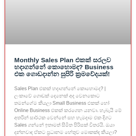
Monthly Sales Plan එකක් සරලව
හදාගන්නේ කොහොමද? Business
එක ගොඩදාන්න සුපිරි ක්‍රමවේදයක්!
Sales Plan එකක් හදාගන්නේ කොහොමද? |
ලංකාවේ ගොඩක් දෙනෙක් අද වෙනකොට
තමන්ගේම කියලා Small Business එකක් හෝ
Online Business එකක් කරගෙන යනවා. හැබැයි මේ
අතරින් සාර්ථක වෙන්නේ සහ හැමදාම එක දිගට
Sales ගන්නේ ඉතාමත් සීමිත පිරිසක් විතරයි. ඔයා
දන්නවාද ඒකට ප්‍රධානම හේතුව මොකක්ද කියලා?