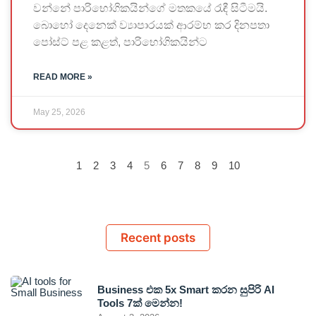
වන්නේ පාරිභෝගිකයින්ගේ මතකයේ රැඳී සිටීමයි.
බොහෝ දෙනෙක් ව්‍යාපාරයක් ආරම්භ කර දිනපතා
පෝස්ට් පළ කළත්, පාරිභෝගිකයින්ට
READ MORE »
May 25, 2026
1
2
3
4
5
6
7
8
9
10
Recent posts
Business එක 5x Smart කරන සුපිරි AI
Tools 7ක් මෙන්න!