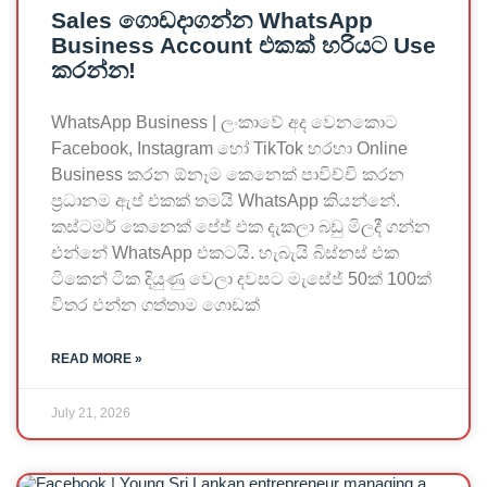
Sales ගොඩදාගන්න WhatsApp
Business Account එකක් හරියට Use
කරන්න!
WhatsApp Business | ලංකාවේ අද වෙනකොට
Facebook, Instagram හෝ TikTok හරහා Online
Business කරන ඕනෑම කෙනෙක් පාවිච්චි කරන
ප්‍රධානම ඇප් එකක් තමයි WhatsApp කියන්නේ.
කස්ටමර් කෙනෙක් පේජ් එක දැකලා බඩු මිලදී ගන්න
එන්නේ WhatsApp එකටයි. හැබැයි බිස්නස් එක
ටිකෙන් ටික දියුණු වෙලා දවසට මැසේජ් 50ක් 100ක්
විතර එන්න ගත්තාම ගොඩක්
READ MORE »
July 21, 2026