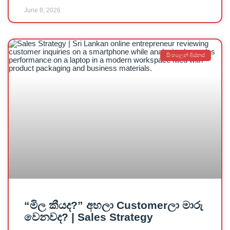
June 8, 2026
සිංහලෙන් බිස්නස්
“මිල කීයද?” අහලා Customerලා මාරු
වෙනවද? | Sales Strategy