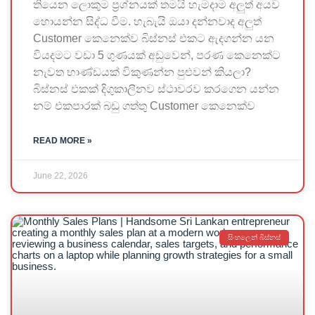
තියෙන ලොකුම ප්‍රශ්නයක් තමයි හැමදාම අලුත් අයව
හොයන්න සිද්ධ වීම. හැබැයි ඔයා දන්නවාද අලුත්
Customer කෙනෙක්ව බිස්නස් එකට ඇදගන්න යන
වියදමට වඩා 5 ගුණයක් අඩුවෙන්, පරණ කෙනෙක්ට
නැවත භාණ්ඩයක් විකුණන්න පුළුවන් කියලා?
බිස්නස් එකක් දිගුකාලීනව ස්ථාවරව කරගෙන යන්න
නම් එකපාරක් බඩු ගත්තු Customer කෙනෙක්ව
READ MORE »
June 22, 2026
සිංහලෙන් බිස්නස්