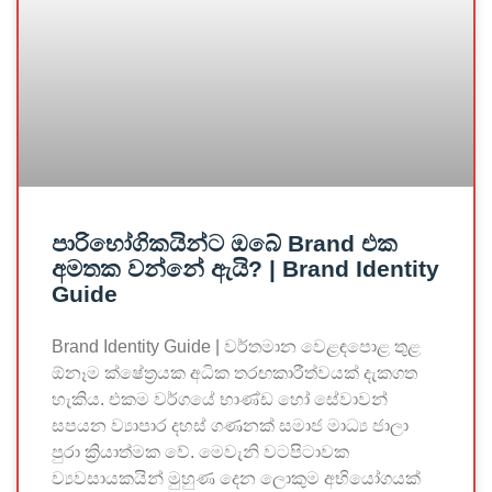
පාරිභෝගිකයින්ට ඔබේ Brand එක
අමතක වන්නේ ඇයි? | Brand Identity
Guide
Brand Identity Guide | වර්තමාන වෙළඳපොළ තුළ
ඕනෑම ක්ෂේත්‍රයක අධික තරඟකාරීත්වයක් දැකගත
හැකිය. එකම වර්ගයේ භාණ්ඩ හෝ සේවාවන්
සපයන ව්‍යාපාර දහස් ගණනක් සමාජ මාධ්‍ය ජාලා
පුරා ක්‍රියාත්මක වේ. මෙවැනි වටපිටාවක
ව්‍යවසායකයින් මුහුණ දෙන ලොකුම අභියෝගයක්