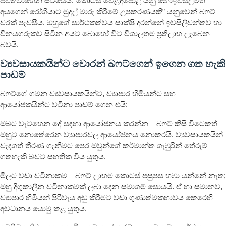
පවත්වාගෙන සිටියේය.”කොටස් වෙළඳපොළ යනු නොඉවසිලිමත්
අයගෙන් රෝගියාට මුදල් මාරු කිරීමේ උපකරණයකි” යනුවෙන් බෆට්
වරක් පැවසීය. ඔහුගේ සාර්ථකත්වය සාක්ෂි දරන්නේ ඉවසිලිවන්තව හා
විනයගරුකව සිටින අයට බොහෝ විට විශාලතම ප්‍රතිලාභ ලැබෙන
බවයි.
ව්‍යවසායකයින්ට වොරන් බෆට්ගෙන් ඉගෙන ගත හැකි
පාඩම්
බෆට්ගේ ගමන ව්‍යවසායකයින්ට, ව්‍යාපාර හිමියන්ට සහ
ආයෝජකයින්ට වටිනා පාඩම් ගෙන එයි:
ඔබට වැටහෙන දේ සඳහා ආයෝජනය කරන්න – බෆට් කිසි විටෙකත්
ඔහුට නොතේරෙන ව්‍යාපාරවල ආයෝජනය නොකරයි. ව්‍යවසායකයින්
වැදගත් තීරණ ගැනීමට පෙර ඔවුන්ගේ කර්මාන්ත ගැඹුරින් තේරුම්
ගතහැකි බවට සහතික විය යුතුය.
මිලට වඩා වටිනාකම – බෆට් ලාභම කොටස් පසුපස හඹා යන්නේ නැත;
ඔහු දිගුකාලීන වටිනාකමක් ලබා දෙන සමාගම් සොයයි. ඒ හා සමානව,
ව්‍යාපාර හිමියන් පිරිවැය අඩු කිරීමට වඩා ගුණාත්මකභාවය කෙරෙහි
අවධානය යොමු කළ යුතුය.