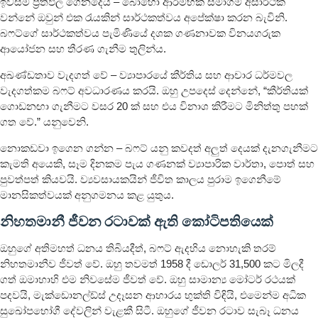
ඉවසීම ප්‍රතිඵල ගෙනදෙයි – බොහෝ ආරම්භක සමාගම් අසාර්ථක
වන්නේ ඔවුන් එක රැයකින් සාර්ථකත්වය අපේක්ෂා කරන බැවිනි.
බෆට්ගේ සාර්ථකත්වය පැමිණියේ දශක ගණනාවක විනයගරුක
ආයෝජන සහ තීරණ ගැනීම තුලින්ය.
අඛණ්ඩතාව වැදගත් වේ – ව්‍යාපාරයේ කීර්තිය සහ ආචාර ධර්මවල
වැදගත්කම බෆට් අවධාරණය කරයි. ඔහු උපදෙස් දෙන්නේ, “කීර්තියක්
ගොඩනඟා ගැනීමට වසර 20 ක් සහ එය විනාශ කිරීමට මිනිත්තු පහක්
ගත වේ.” යනුවෙනි.
නොකඩවා ඉගෙන ගන්න – බෆට් යනු කවදත් අලුත් දෙයක් දැනගැනීමට
කැමති අයෙකි, සෑම දිනකම පැය ගණනක් ව්‍යාපාරික වාර්තා, පොත් සහ
පුවත්පත් කියවයි. ව්‍යවසායකයින් ජීවිත කාලය පුරාම ඉගෙනීමේ
මානසිකත්වයක් අනුගමනය කළ යුතුය.
නිහතමානී ජීවන රටාවක් ඇති කෝටිපතියෙක්
ඔහුගේ අතිමහත් ධනය තිබියදීත්, බෆට් ඇදහිය නොහැකි තරම්
නිහතමානීව ජීවත් වේ. ඔහු තවමත් 1958 දී ඩොලර් 31,500 කට මිලදී
ගත් ඔමාහාහි එම නිවසේම ජීවත් වේ. ඔහු සාමාන්‍ය මෝටර් රථයක්
පදවයි, මැක්ඩොනල්ඩ්ස් උදෑසන ආහාරය භුක්ති විඳියි, එමෙන්ම අධික
සුඛෝපභෝගී දේවලින් වැළකී සිටී. ඔහුගේ ජීවන රටාව සැබෑ ධනය