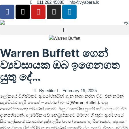
011 282 4588
info@vyapara.lk
Warren Buffett ගෙන්
ව්‍යවසායක ඔබ ඉගෙනගත
යුතු දේ…
By
editor
February 19, 2025
ලෝකයේ විශිෂ්ටතම ආයෝජකයින් ගැන කතා කරන විට, එක් නමක්
සැමවිටම කැපී පෙනේ – වොරන් බෆට්(Warren Buffett). ඔහු
ආයෝජකයෙකු පමණක් නොව, ඔහු ව්‍යාපාරික පුරෝගාමියෙකු මෙන්ම
දානපතියෙකි. ඇමෙරිකාවේ නෙබ්‍රස්කාවේ ඔමාහා හි කුඩා ආරම්භයේ
සිට ලෝකයේ ධනවත්ම පුද්ගලයින්ගෙන් කෙනෙකු වීම දක්වා, ඔහුගේ
ගමන ධනය රැස් කිරීම ගැන පමණක් නොවේ; එය ප්‍රඥාව, විනය, ඉවසීම