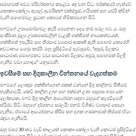
සමාගමක් බවට පරිවර්තනය කළේය. අද වන විට, බර්ක්ෂයර් හැත්වේ
කොකා-කෝලා, ඇපල්, ඇමරිකන් එක්ස්ප්‍රස්, ගයිකෝ සහ ඩේරි ක්වීන්
වැනි සමාගම්වල ප්‍රධාන කොටස් හිමිකරගෙන සිටී.
බෆට්ගේ උපායමාර්ගවල කැපී පෙනෙන දෙය නම් සරල බව ය. ඔහු
සංකීර්ණ මූල්‍ය උපකරණවලින් වැළකී ශක්තිමත් නායකත්වයක්,
ශක්තිමත් ඉපැයීම් සහ තිරසාර ව්‍යාපාර ආකෘති ඇති සමාගම් කෙරෙහි
අවධානය යොමු කරයි. ඔහු ප්‍රසිද්ධියේ පැවසුවේ, “අපූරු මිලකට
සාධාරණ සමාගමකට වඩා සාධාරණ මිලකට අපූරු සමාගමක් මිලදී
ගැනීම වඩා හොඳය” යනුවෙනි.
ඉවසීමේ සහ දිගුකාලීන චින්තනයේ වැදගත්කම
බෆට්ගේ ලොකුම ශක්තීන්ගෙන් එකක් වන්නේ දිගු කාලීනව සිතීමේ
හැකියාවයි. කෙටි කාලීන ලාභ සහ ඉක්මන් ලාභ පසුපස හඹා යන
ලෝකයක, බෆට් දිගු කාලීන ආයෝජන සඳහා ඔහුගේ කැපවීමෙහි
ස්ථිරව සිටී. ඔහුගේ දර්ශනය සරලයි: එනම් විශිෂ්ට ව්‍යාපාර සොයා
ගැනීම, ඒවායේ ආයෝජනය කිරීම සහ දශක ගණනාවක් තිස්සේ ඒවා
රඳවා ගැනීම‍යි.
ඔහු වසර 30 කට වැඩි කාලයක් කොකා-කෝලා වැනි කොටස් ප්‍රසිද්ධියේ