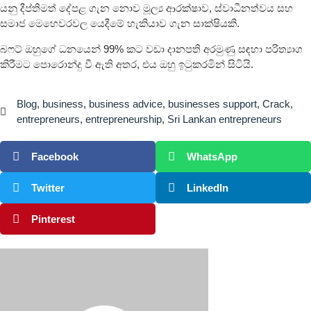
යනු දීප්තිමත් දේපළ ගැන නොව මූල්‍ය ආරක්ෂාව, ස්වාධීනත්වය සහ
සමාජ මෙහෙවරවල යෙදීමේ හැකියාව ගැන සාක්ෂියකි.
බෆට් ඔහුගේ ධනයෙන් 99% කට වඩා දානපති අරමුණු සඳහා පරිත්‍යාග
කිරීමට පොරොන්දු වී ඇති අතර, එය ඔහු ඉටුකරමින් සිටියි.
Blog
,
business
,
business advice
,
businesses support
,
Crack
,
entrepreneurs
,
entrepreneurship
,
Sri Lankan entrepreneurs
Facebook
WhatsApp
Twitter
LinkedIn
Pinterest