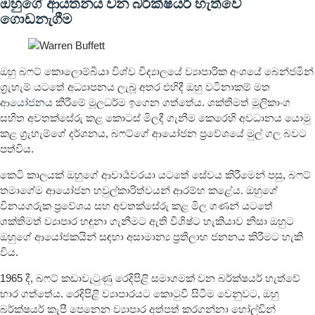
ඔහුගේ ආයතනය වන බර්ක්ෂයර් හැත්වේ
ගොඩනැගීම
ඔහු බෆට් කොලොම්බියා විශ්ව විද්‍යාලයේ ව්‍යාපාරික අංශයේ බෙන්ජමින්
ග්‍රැහැම් යටතේ අධ්‍යාපනය ලැබූ අතර එහිදී ඔහු වටිනාකම් මත
ආයෝජනය
කිරීමේ මූලධර්ම ඉගෙන ගත්තේය. ශක්තිමත් මූලිකාංග
සහිත අවතක්සේරු කළ කොටස් මිලදී ගැනීම කෙරෙහි අවධානය යොමු
කළ ග්‍රැහැම්ගේ දර්ශනය, බෆට්ගේ ආයෝජන ප්‍රවේශයේ මුල් ගල බවට
පත්විය.
කෙටි කාලයක් ඔහුගේ ආචාර්‍යවරයා යටතේ සේවය කිරීමෙන් පසු, බෆට්
තමාගේම ආයෝජන හවුල්කාරිත්වයන් ආරම්භ කළේය. ඔහුගේ
විනයගරුක ප්‍රවේශය සහ අවතක්සේරු කළ මිල ගණන් යටතේ
ශක්තිමත් ව්‍යාපාර හඳුනා ගැනීමට ඇති විශිෂ්ට හැකියාව නිසා ඔහුට
ඔහුගේ ආයෝජකයින් සඳහා අසාමාන්‍ය ප්‍රතිලාභ ජනනය කිරීමට හැකි
විය.
1965 දී, බෆට් කඩාවැටුණු රෙදිපිළි සමාගමක් වන බර්ක්ෂයර් හැත්වේ
භාර ගත්තේය. රෙදිපිළි ව්‍යාපාරයට කොටුවී සිටීම වෙනුවට, ඔහු
බර්ක්ෂයර් කැපී පෙනෙන ව්‍යාපාර අත්පත් කරගන්නා හෝල්ඩින්