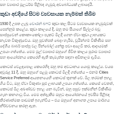
සහ ව්‍යාපාර මූලධර්ම පිළිබඳ ගැඹුරු අවබෝධයක් ලබාදෙයි.
කුඩා අවදියේ සිටම ව්‍යවසායක නැම්මක් තිබීම
1930 දී උපත ලැබූ
වොරන් බෆට්
කුඩා කල සිටම ව්‍යවසායක නැඹුරුවක්
පෙන්නුම් කළේය. කුඩා කාලයේ දී, ඔහු තම සීයාගේ සිල්ලර බඩු
සාප්පුවෙන් කොකා-කෝලා පැකට් මිලදී ගෙන ඒවා කුඩා ලාභයකට
නැවත විකුණුවේය. ඔහු පුවත්පත් බෙදා හැරීම, චුයින්ගම් විකිණීම සහ
දේශීය බාබර් සාප්පු වල පින්බෝල් යන්ත්‍ර පවා අලෙවි කර, ආදායමක්
උපයා ගත්තේය. මෙම මුල් ව්‍යාපාර ඔහුගේ ජීවිත කාලය පුරාම ව්‍යාපාර
සහ ආයෝජනය කෙරෙහි ඇති කැමැත්ත සඳහා අඩිතාලම දැමීය.
කොටස් වෙළඳපොළ කෙරෙහිද ඔහු තම අවධානය යොමු කළේය. වයස
අවුරුදු 11 දී, ඔහු ඔහුගේ පළමු කොටස් මිලදී ගත්තේය – එනම් Cities
Service Preferred ආයතනයෙහි කොටස් තුනක් වේ. මිල තරමක් ඉහළ
ගිය විට, ඔහු ඒවා විකුණා සුළු ලාභයක් උපයා ගත්තේය. කෙසේ වෙතත්,
කොටස් මිල අඛණ්ඩව ඉහළ යන බැවින්, ඔහු පසුව ඉක්මනින් විකිණීම
ගැන කනගාටු විය. මෙම අත්දැකීම ඔහුට ආයෝජනයේ ඉවසීම පිළිබඳ
තීරණාත්මක පාඩමක් ඉගැන්වීය – එය ඔහුගේ අනාගත උපාය මාර්ගය
නිර්වචනය කරනු ඇත.