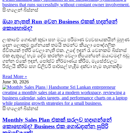
සිංහලෙන් බිස්නස්
ඔයා නැතත් Run වෙන Business එකක් හදන්නේ
කොහොමද?
ලංකාවේ ගොඩක් කුඩා සහ මධ්‍ය පරිමාණ ව්‍යවසායකයින් මුහුණ
දෙන ලොකුම ප්‍රශ්නයක් තමයි තමන්ට කියලා පෞද්ගලික
ජීවිතයක් ඉතිරි වෙලා නැති එක. උදේ ඉඳන් රෑ වෙනකම් බිස්නස්
එක ඇතුළේ හැම දේම කරන්න වෙලා තියෙන්නේ ඔයාටමද? බඩු
ගන්න එකේ ඉඳන්, පෝස්ට් නිර්මාණය කිරීම, මැසේජ්වලට
රිප්ලයි කිරීම සහ ඩිලිවරි පාර්සල් හැදීම දක්වා හැම තැනකදීම
Read More »
June 30, 2026
සිංහලෙන් බිස්නස්
Monthly Sales Plan එකක් සරලව හදාගන්නේ
කොහොමද? Business එක ගොඩදාන්න සුපිරි
ක්‍රමවේදයක්!