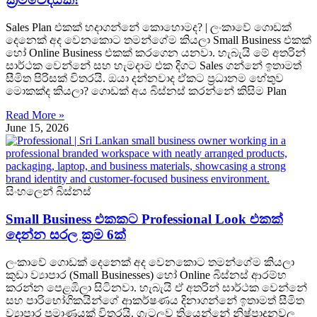
Sales Plan එකක් හදාගන්නේ කොහොමද? | ලංකාවේ ගොඩක්
දෙනෙක් අද වෙනකොට තමන්ගේම කියලා Small Business එකක්
හෝ Online Business එකක් කරගෙන යනවා. හැබැයි මේ අතරින්
සාර්ථක වෙන්නේ සහ හැමදාම එක දිගට Sales ගන්නේ ඉතාමත්
සීමිත පිරිසක් විතරයි. ඔයා දන්නවාද ඒකට ප්‍රධානම හේතුව
මොකක්ද කියලා? ගොඩක් අය බිස්නස් කරන්නේ කිසිම Plan
Read More »
June 15, 2026
සිංහලෙන් බිස්නස්
Small Business එකකට Professional Look එකක්
දෙන්න සරල ක්‍රම 6ක්
ලංකාවේ ගොඩක් දෙනෙක් අද වෙනකොට තමන්ගේම කියලා
කුඩා ව්‍යාපාර (Small Businesses) හෝ Online බිස්නස් ආරම්භ
කරන්න පෙළඹිලා සිටිනවා. හැබැයි ඒ අතරින් සාර්ථක වෙන්නේ
සහ පාරිභෝගිකයින්ගේ ආකර්ෂණය දිනාගන්නේ ඉතාමත් සීමිත
ව්‍යාපාර ප්‍රමාණයක් විතරයි. ගැටලුව තියෙන්නේ නිෂ්පාදනවල