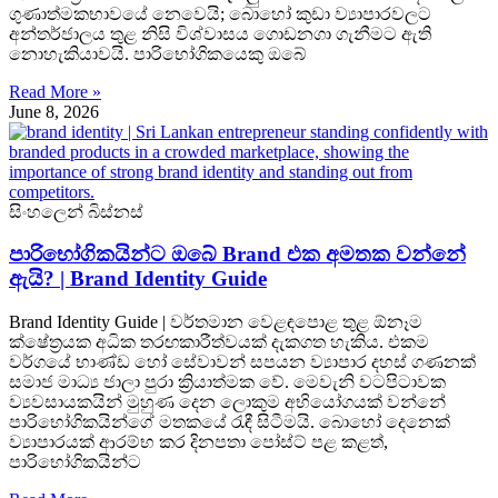
ගුණාත්මකභාවයේ නෙවෙයි; බොහෝ කුඩා ව්‍යාපාරවලට
අන්තර්ජාලය තුළ නිසි විශ්වාසය ගොඩනගා ගැනීමට ඇති
නොහැකියාවයි. පාරිභෝගිකයෙකු ඔබේ
Read More »
June 8, 2026
සිංහලෙන් බිස්නස්
පාරිභෝගිකයින්ට ඔබේ Brand එක අමතක වන්නේ
ඇයි? | Brand Identity Guide
Brand Identity Guide | වර්තමාන වෙළඳපොළ තුළ ඕනෑම
ක්ෂේත්‍රයක අධික තරඟකාරීත්වයක් දැකගත හැකිය. එකම
වර්ගයේ භාණ්ඩ හෝ සේවාවන් සපයන ව්‍යාපාර දහස් ගණනක්
සමාජ මාධ්‍ය ජාලා පුරා ක්‍රියාත්මක වේ. මෙවැනි වටපිටාවක
ව්‍යවසායකයින් මුහුණ දෙන ලොකුම අභියෝගයක් වන්නේ
පාරිභෝගිකයින්ගේ මතකයේ රැඳී සිටීමයි. බොහෝ දෙනෙක්
ව්‍යාපාරයක් ආරම්භ කර දිනපතා පෝස්ට් පළ කළත්,
පාරිභෝගිකයින්ට