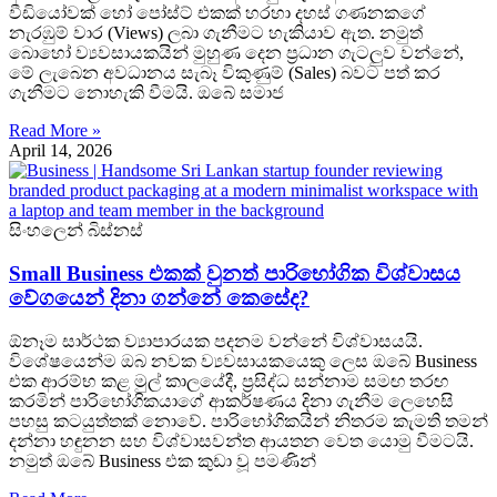
වීඩියෝවක් හෝ පෝස්ට් එකක් හරහා දහස් ගණනකගේ
නැරඹුම් වාර (Views) ලබා ගැනීමට හැකියාව ඇත. නමුත්
බොහෝ ව්‍යවසායකයින් මුහුණ දෙන ප්‍රධාන ගැටලුව වන්නේ,
මේ ලැබෙන අවධානය සැබෑ විකුණුම් (Sales) බවට පත් කර
ගැනීමට නොහැකි වීමයි. ඔබේ සමාජ
Read More »
April 14, 2026
සිංහලෙන් බිස්නස්
Small Business එකක් වුනත් පාරිභෝගික විශ්වාසය
වේගයෙන් දිනා ගන්නේ කෙසේද?
ඕනෑම සාර්ථක ව්‍යාපාරයක පදනම වන්නේ විශ්වාසයයි.
විශේෂයෙන්ම ඔබ නවක ව්‍යවසායකයෙකු ලෙස ඔබේ Business
එක ආරම්භ කළ මුල් කාලයේදී, ප්‍රසිද්ධ සන්නාම සමඟ තරඟ
කරමින් පාරිභෝගිකයාගේ ආකර්ෂණය දිනා ගැනීම ලෙහෙසි
පහසු කටයුත්තක් නොවේ. පාරිභෝගිකයින් නිතරම කැමති තමන්
දන්නා හඳුනන සහ විශ්වාසවන්ත ආයතන වෙත යොමු වීමටයි.
නමුත් ඔබේ Business එක කුඩා වූ පමණින්