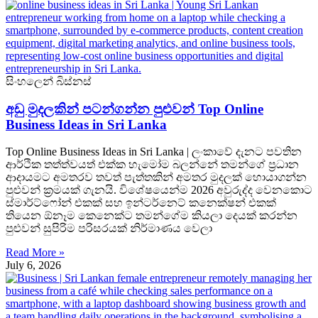
සිංහලෙන් බිස්නස්
අඩු මුදලකින් පටන්ගන්න පුළුවන් Top Online
Business Ideas in Sri Lanka
Top Online Business Ideas in Sri Lanka | ලංකාවේ දැනට පවතින
ආර්ථික තත්ත්වයත් එක්ක හැමෝම බලන්නේ තමන්ගේ ප්‍රධාන
ආදායමට අමතරව තවත් පැත්තකින් අමතර මුදලක් හොයාගන්න
පුළුවන් ක්‍රමයක් ගැනයි. විශේෂයෙන්ම 2026 අවුරුද්ද වෙනකොට
ස්මාර්ට්ෆෝන් එකක් සහ ඉන්ටර්නෙට් කනෙක්ෂන් එකක්
තියෙන ඕනෑම කෙනෙක්ට තමන්ගේම කියලා දෙයක් කරන්න
පුළුවන් සුපිරිම පරිසරයක් නිර්මාණය වෙලා
Read More »
July 6, 2026