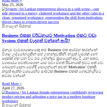
Read More »
May 25, 2026
සිංහලෙන් බිස්නස්
Business එකක වර්ධනයට Motivation එකට වඩා
System එකක් වැදගත් වන්නේ ඇයි?
ඕනෑම ව්‍යවසායකයෙකු තම Business එක ආරම්භ කරන්නේ
විශාල උද්යෝගයකින් සහ උනන්දුවකිනි. නමුත් වසරක් හෝ
දෙකක් ගත වන විට එම උනන්දුව ක්‍රමයෙන් අඩු වී යන අතර,
ව්‍යාපාරය පවත්වාගෙන යාම පවා මහත් පීඩනයක් බවට පත් වේ.
බොහෝ දෙනා මෙහිදී සොයන්නේ තවත් ‘Motivation’ එකකි.
නමුත් ඇත්ත වශයෙන්ම සාර්ථක Business එකක් ගොඩනැගීමට
අවශ්‍ය වන්නේ
Read More »
April 27, 2026
සිංහලෙන් බිස්නස්