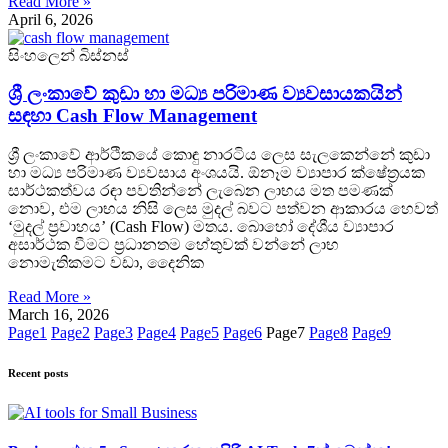
Read More »
April 6, 2026
සිංහලෙන් බිස්නස්
ශ්‍රී ලංකාවේ කුඩා හා මධ්‍ය පරිමාණ ව්‍යවසායකයින්
සඳහා Cash Flow Management
ශ්‍රී ලංකාවේ ආර්ථිකයේ කොඳු නාරටිය ලෙස සැලකෙන්නේ කුඩා
හා මධ්‍ය පරිමාණ ව්‍යවසාය අංශයයි. ඕනෑම ව්‍යාපාර ක්ෂේත්‍රයක
සාර්ථකත්වය රඳා පවතින්නේ ලැබෙන ලාභය මත පමණක්
නොව, එම ලාභය නිසි ලෙස මුදල් බවට පත්වන ආකාරය හෙවත්
‘මුදල් ප්‍රවාහය’ (Cash Flow) මතය. බොහෝ දේශීය ව්‍යාපාර
අසාර්ථක වීමට ප්‍රධානතම හේතුවක් වන්නේ ලාභ
නොමැතිකමට වඩා, දෛනික
Read More »
March 16, 2026
Page
1
Page
2
Page
3
Page
4
Page
5
Page
6
Page
7
Page
8
Page
9
Recent posts