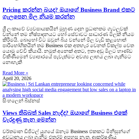
Pricing කරන්න බයද? ඔයාගේ Business Brand එකට
ගැලපෙන මිල නියම කරන්න
ශ්‍රී ලංකාවේ ව්‍යවසායකයින් මුහුණ දෙන ප්‍රධානතම ගැටලුවක්
වන්නේ තම නිෂ්පාදනයට හෝ සේවාවට සාධාරණ මිලක් නියම
කිරීමයි. බොහෝ විට ඔවුන් බිය වන්නේ මිල වැඩි කළහොත්
පාරිභෝගිකයින් තම Business එක අතහැර වෙනත් විකල්ප වෙත
යොමු වේවි කියායි. නමුත් අනෙක් අතට, ඉතා අඩු මිලට භාණ්ඩ
විකිණීමෙන් ව්‍යාපාරයේ පැවැත්මට අවශ්‍ය ලාභය ලබා ගැනීමට
නොහැකි
Read More »
April 20, 2026
සිංහලෙන් බිස්නස්
Views තිබ්බත් Sales නැද්ද? ඔයාගේ Business එකේ
වැරදුණු තැන මෙන්න
වර්තමාන ඩිජිටල් යුගයේ ඕනෑම Business එකකට මිනිසුන්ගේ
අවධානය ලබා ගැනීම එතරම් අපහසු නැත. ආකර්ෂණීය