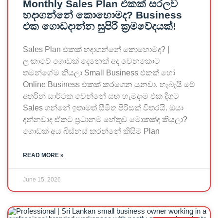
Monthly Sales Plan එකක් සරලව
හදාගන්නේ කොහොමද? Business
එක ගොඩදාන්න සුපිරි ක්‍රමවේදයක්!
Sales Plan එකක් හදාගන්නේ කොහොමද? |
ලංකාවේ ගොඩක් දෙනෙක් අද වෙනකොට
තමන්ගේම කියලා Small Business එකක් හෝ
Online Business එකක් කරගෙන යනවා. හැබැයි මේ
අතරින් සාර්ථක වෙන්නේ සහ හැමදාම එක දිගට
Sales ගන්නේ ඉතාමත් සීමිත පිරිසක් විතරයි. ඔයා
දන්නවාද ඒකට ප්‍රධානම හේතුව මොකක්ද කියලා?
ගොඩක් අය බිස්නස් කරන්නේ කිසිම Plan
READ MORE »
June 15, 2026