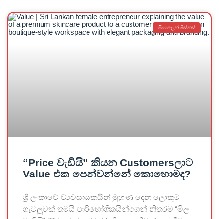
සිංහලෙන් බිස්නස්
“Price වැඩියි” කියන Customersලාට
Value එක පෙන්වන්නේ කොහොමද?
ශ්‍රී ලංකාවේ ව්‍යවසායකයින් මුහුණ දෙන ලොකුම
ගැටලුවක් තමයි පාරිභෝගිකයින්ගෙන් නිතරම “මිල