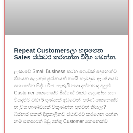
Repeat Customersලා හදාගෙන
Sales ස්ථාවර කරගන්න විදිහ මෙන්න.
ලංකාවේ Small Business කරන ගොඩක් දෙනෙක්ට
තියෙන ලොකුම ප්‍රශ්නයක් තමයි හැමදාම අලුත් අයව
හොයන්න සිද්ධ වීම. හැබැයි ඔයා දන්නවාද අලුත්
Customer කෙනෙක්ව බිස්නස් එකට ඇදගන්න යන
වියදමට වඩා 5 ගුණයක් අඩුවෙන්, පරණ කෙනෙක්ට
නැවත භාණ්ඩයක් විකුණන්න පුළුවන් කියලා?
බිස්නස් එකක් දිගුකාලීනව ස්ථාවරව කරගෙන යන්න
නම් එකපාරක් බඩු ගත්තු Customer කෙනෙක්ව