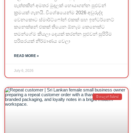
පැත්තකින් අමතර මුදලක් හොයාගන්න පුළුවන්
ක්‍රමයක් ගැනයි. විශේෂයෙන්ම 2026 අවුරුද්ද
වෙනකොට ස්මාර්ට්ෆෝන් එකක් සහ ඉන්ටර්නෙට්
කනෙක්ෂන් එකක් තියෙන ඕනෑම කෙනෙක්ට
තමන්ගේම කියලා දෙයක් කරන්න පුළුවන් සුපිරිම
පරිසරයක් නිර්මාණය වෙලා
READ MORE »
July 6, 2026
සිංහලෙන් බිස්නස්