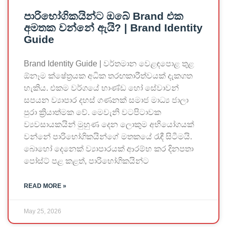
පාරිභෝගිකයින්ට ඔබේ Brand එක
අමතක වන්නේ ඇයි? | Brand Identity
Guide
Brand Identity Guide | වර්තමාන වෙළඳපොළ තුළ
ඕනෑම ක්ෂේත්‍රයක අධික තරඟකාරීත්වයක් දැකගත
හැකිය. එකම වර්ගයේ භාණ්ඩ හෝ සේවාවන්
සපයන ව්‍යාපාර දහස් ගණනක් සමාජ මාධ්‍ය ජාලා
පුරා ක්‍රියාත්මක වේ. මෙවැනි වටපිටාවක
ව්‍යවසායකයින් මුහුණ දෙන ලොකුම අභියෝගයක්
වන්නේ පාරිභෝගිකයින්ගේ මතකයේ රැඳී සිටීමයි.
බොහෝ දෙනෙක් ව්‍යාපාරයක් ආරම්භ කර දිනපතා
පෝස්ට් පළ කළත්, පාරිභෝගිකයින්ට
READ MORE »
May 25, 2026