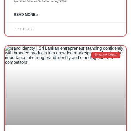
දවසේ අවසානයේ විකුණුම්
READ MORE »
June 1, 2026
සිංහලෙන් බිස්නස්