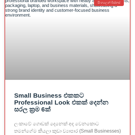
සිංහලෙන් බිස්නස්
Small Business එකකට
Professional Look එකක් දෙන්න
සරල ක්‍රම 6ක්
ලංකාවේ ගොඩක් දෙනෙක් අද වෙනකොට
තමන්ගේම කියලා කුඩා ව්‍යාපාර (Small Businesses)