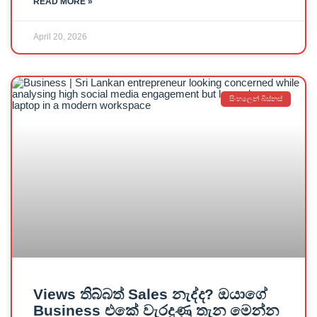
READ MORE »
April 20, 2026
සිංහලෙන් බිස්නස්
Views තිබ්බත් Sales නැද්ද? ඔයාගේ
Business එකේ වැරදුණු තැන මෙන්න