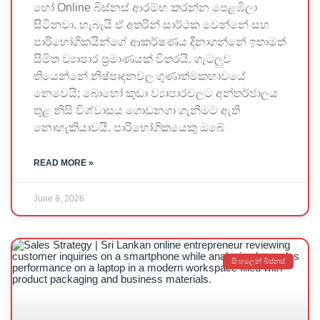
හෝ Online බිස්නස් ආරම්භ කරන්න පෙළඹිලා
සිටිනවා. හැබැයි ඒ අතරින් සාර්ථක වෙන්නේ සහ
පාරිභෝගිකයින්ගේ ආකර්ෂණය දිනාගන්නේ ඉතාමත්
සීමිත ව්‍යාපාර ප්‍රමාණයක් විතරයි. ගැටලුව
තියෙන්නේ නිෂ්පාදනවල ගුණාත්මකභාවයේ
නෙවෙයි; බොහෝ කුඩා ව්‍යාපාරවලට අන්තර්ජාලය
තුළ නිසි විශ්වාසය ගොඩනගා ගැනීමට ඇති
නොහැකියාවයි. පාරිභෝගිකයෙකු ඔබේ
READ MORE »
June 8, 2026
සිංහලෙන් බිස්නස්