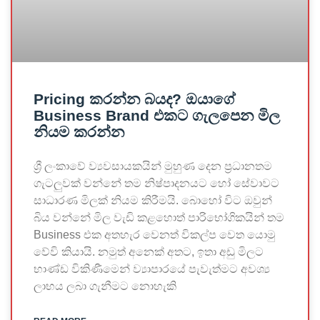
Pricing කරන්න බයද? ඔයාගේ
Business Brand එකට ගැලපෙන මිල
නියම කරන්න
ශ්‍රී ලංකාවේ ව්‍යවසායකයින් මුහුණ දෙන ප්‍රධානතම
ගැටලුවක් වන්නේ තම නිෂ්පාදනයට හෝ සේවාවට
සාධාරණ මිලක් නියම කිරීමයි. බොහෝ විට ඔවුන්
බිය වන්නේ මිල වැඩි කළහොත් පාරිභෝගිකයින් තම
Business එක අතහැර වෙනත් විකල්ප වෙත යොමු
වේවි කියායි. නමුත් අනෙක් අතට, ඉතා අඩු මිලට
භාණ්ඩ විකිණීමෙන් ව්‍යාපාරයේ පැවැත්මට අවශ්‍ය
ලාභය ලබා ගැනීමට නොහැකි