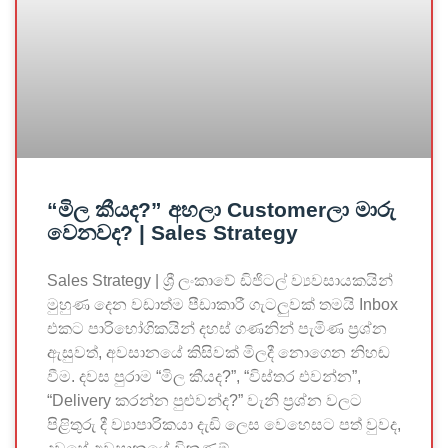
“මිල කීයද?” අහලා Customerලා මාරු
වෙනවද? | Sales Strategy
Sales Strategy | ශ්‍රී ලංකාවේ ඩිජිටල් ව්‍යවසායකයින්
මුහුණ දෙන වඩාත්ම පීඩාකාරී ගැටලුවක් තමයි Inbox
එකට පාරිභෝගිකයින් දහස් ගණනින් පැමිණ ප්‍රශ්න
ඇසුවත්, අවසානයේ කිසිවක් මිලදී නොගෙන නිහඬ
වීම. දවස පුරාම “මිල කීයද?”, “විස්තර එවන්න”,
“Delivery කරන්න පුළුවන්ද?” වැනි ප්‍රශ්න වලට
පිළිතුරු දී ව්‍යාපාරිකයා දැඩි ලෙස වෙහෙසට පත් වුවද,