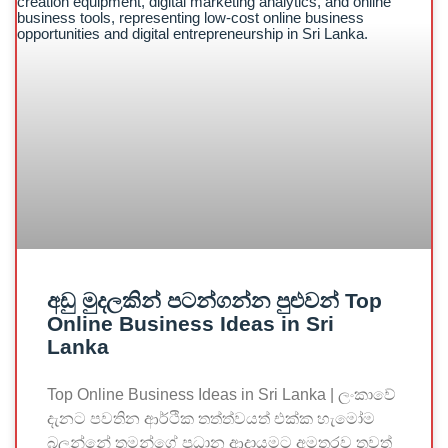
අඩු මුදලකින් පටන්ගන්න පුළුවන් Top
Online Business Ideas in Sri
Lanka
Top Online Business Ideas in Sri Lanka | ලංකාවේ
දැනට පවතින ආර්ථික තත්ත්වයත් එක්ක හැමෝම
බලන්නේ තමන්ගේ ප්‍රධාන ආදායමට අමතරව තවත්