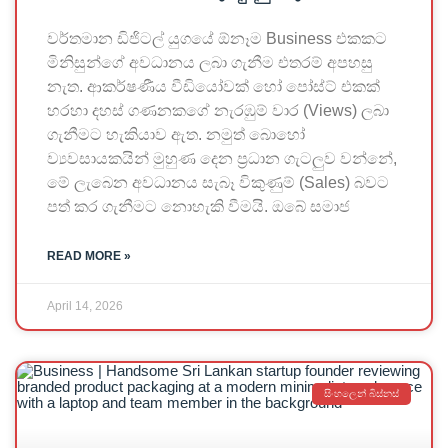
වර්තමාන ඩිජිටල් යුගයේ ඕනෑම Business එකකට
මිනිසුන්ගේ අවධානය ලබා ගැනීම එතරම් අපහසු
නැත. ආකර්ෂණීය වීඩියෝවක් හෝ පෝස්ට් එකක්
හරහා දහස් ගණනකගේ නැරඹුම් වාර (Views) ලබා
ගැනීමට හැකියාව ඇත. නමුත් බොහෝ
ව්‍යවසායකයින් මුහුණ දෙන ප්‍රධාන ගැටලුව වන්නේ,
මේ ලැබෙන අවධානය සැබෑ විකුණුම් (Sales) බවට
පත් කර ගැනීමට නොහැකි වීමයි. ඔබේ සමාජ
READ MORE »
April 14, 2026
සිංහලෙන් බිස්නස්