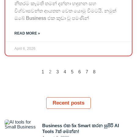
නිතරම කැමති තමන් දන්නා හඳුනන සහ
විශ්වාසවන්ත ආයතන වෙත යොමු වීමටයි. නමුත්
ඔබේ Business එක කුඩා වූ පමණින්
READ MORE »
April 6, 2026
1
2
3
4
5
6
7
8
Recent posts
Business එක 5x Smart කරන සුපිරි AI
Tools 7ක් මෙන්න!