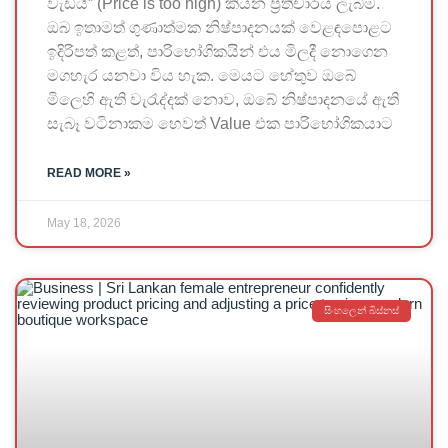
වැඩියි” (Price is too high) කියන ප්‍රතිචාරය ලැබීම.
ඔබ ඉතාමත් ගුණාත්මක නිෂ්පාදනයක් වෙළඳපොළට
ඉදිරිපත් කළත්, පාරිභෝගිකයින් එය මිලදී නොගෙන
මගහැර යනවා විය හැක. මෙයට හේතුව ඔබේ
මිලෙහි ඇති වැරැද්දක් නොව, ඔබේ නිෂ්පාදනයේ ඇති
සැබෑ වටිනාකම හෙවත් Value එක පාරිභෝගිකයාට
READ MORE »
May 18, 2026
සිංහලෙන් බිස්නස්