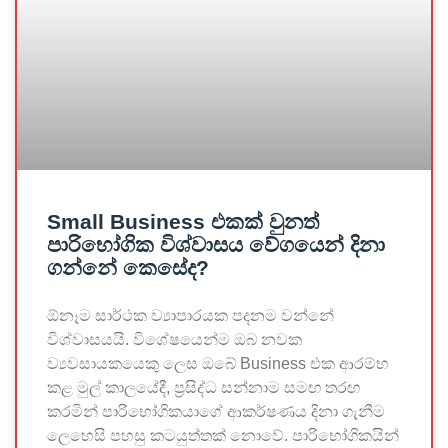
Small Business එකක් වුනත්
පාරිභෝගික විශ්වාසය වේගයෙන් දිනා
ගන්නේ කෙසේද?
ඕනෑම සාර්ථක ව්‍යාපාරයක පදනම වන්නේ
විශ්වාසයයි. විශේෂයෙන්ම ඔබ නවක
ව්‍යවසායකයෙකු ලෙස ඔබේ Business එක ආරම්භ
කළ මුල් කාලයේදී, ප්‍රසිද්ධ සන්නාම සමඟ තරඟ
කරමින් පාරිභෝගිකයාගේ ආකර්ෂණය දිනා ගැනීම
ලෙහෙසි පහසු කටයුත්තක් නොවේ. පාරිභෝගිකයින්