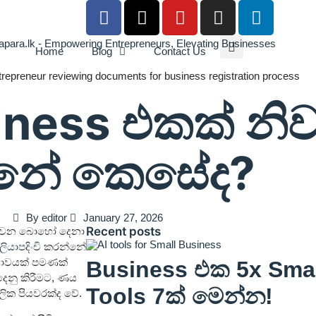
Home
Blog
Contact Us
siness එකක් නිව
න්නේ කෙසේද?
By
editor
January 27, 2026
Recent posts
ු වන බොහෝ දෙනා
ලියාපදිංචි
කරන්නේ
‍යතාවයක් පමණක්
Business එක 5x Smart
දෙනු කිරීමට, ණය
Tools 7ක් මෙන්න!
ික පියවරක්ද වේ.