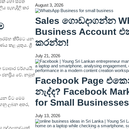
ාරයක් හෝ සීමිත
August 3, 2026
වලිය පැහැදිලි කර
Sales ගොඩදාගන්න W
ම
Business Account එ
බ ආරම්භ කිරීමට යන
කරන්න!
 කළ යුතුය. ශ්‍රී
July 21, 2026
්‍යාපාර වර්ගයයි.
ජනප්‍රිය වේ. නමුත්
Facebook Page එකෙන
නැද්ද? Facebook Mark
න යන විට මෙම
for Small Businesses
දාගනු ලබන අතර,
July 13, 2026
ය පුද්ගලභාවයක්