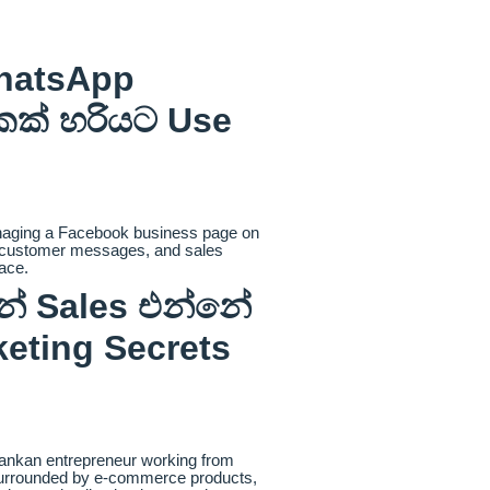
hatsApp
කක් හරියට Use
් Sales එන්නේ
eting Secrets