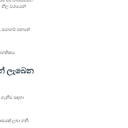
්ත නිල වශයෙන්
ර, සමාගම් පනතේ
ේ සහතිකය
ෙන් ලැබෙන
ා ගැනීම සඳහා
වාසයක් ලබා ගනී.