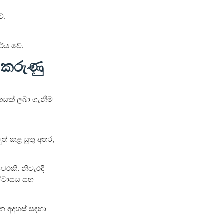
ේ.
ර්ය වේ.
 කරුණු
ංකයක් ලබා ගැනීම
ුත් කළ යුතු අතර,
යවරකි. නිවැරදි
ිශ්වාසය සහ
ධන අදහස් සඳහා