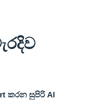
ැරදිව
 කරන සුපිරි AI