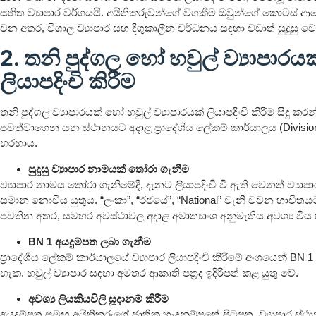
සහිත ව්‍යාපාර වර්ගයයි. අයිතිකරුවන්ගේ වගකීම ඔවුන්ගේ කොටස්
වන අතර, විශාල ව්‍යාපාර සහ දිගුකාලීන වර්ධනය සඳහා වඩාත් සුදුසු වේ
2. තනි පුද්ගල හෝ හවුල් ව්‍යාපාරයක
ලියාපදිංචි කිරීම
තනි පුද්ගල ව්‍යාපාරයක් හෝ හවුල් ව්‍යාපාරයක් ලියාපදිංචි කිරීම සිදු ක
පවත්වාගෙන යන ස්ථානයට අදාළ ප්‍රාදේශීය ලේකම් කාර්යාලය (Divisiona
හරහාය.
සුදුසු ව්‍යාපාර නාමයක් තෝරා ගැනීම
ව්‍යාපාර නාමය තෝරා ගැනීමේදී, දැනට ලියාපදිංචි වී ඇති වෙනත් ව්‍ය
සමාන නොවිය යුතුය. “ලංකා”, “රජයේ”, “National” වැනි වචන භාවිතය
පවතින අතර, සමහර අවස්ථාවල අදාළ අමාත්‍යාංශ අනුමැතිය අවශ්‍ය විය
BN 1 අයදුම්පත ලබා ගැනීම
ප්‍රාදේශීය ලේකම් කාර්යාලයේ ව්‍යාපාර ලියාපදිංචි කිරීමේ අංශයෙන් BN
හැක. හවුල් ව්‍යාපාර සඳහා අමතර ආකෘති පත්‍රද ඉදිරිපත් කළ යුතු වේ.
අවශ්‍ය ලියකියවිලි සූදානම් කිරීම
අයදුම්පත සමඟ අයිතිකරුගේ ජාතික හැඳුනුම්පතේ පිටපත, ව්‍යාපාර ස්