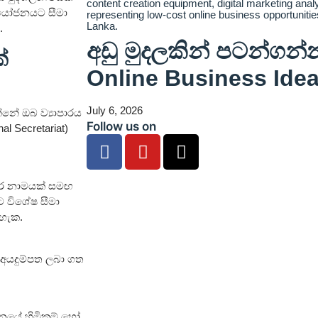
 ආයෝජනයට සීමා
.
අඩු මුදලකින් පටන්ගන්න
්
Online Business Idea
July 6, 2026
රන්නේ ඔබ ව්‍යාපාරය
Follow us on
l Secretariat)
ාපාර නාමයක් සමඟ
ට විශේෂ සීමා
 හැක.
 1 අයදුම්පත ලබා ගත
ථානයේ හිමිකම් හෝ