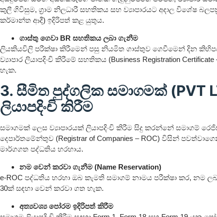
කුලී ගිවිසුම, ග්‍රාම නිලධාරී සහතිකය සහ ව්‍යාපාරයට අදාල විශේෂ බලපත්
කර්මාන්ත ආදී) ඉදිරිපත් කළ යුතුය.
ගාස්තු ගෙවා BR සහතිකය ලබා ගැනීම
ලියකියවිලි පරීක්ෂා කිරීමෙන් පසු නියමිත ගාස්තුව ගෙවීමෙන් දින කිහ
ව්‍යාපාර ලියාපදිංචි කිරීමේ සහතිකය (Business Registration Certifica
හැක.
3. සීමිත පුද්ගලික සමාගමක් (PVT 
ලියාපදිංචි කිරීම
සමාගමක් ලෙස ව්‍යාපාරයක් ලියාපදිංචි කිරීම සිදු කරන්නේ සමාගම් රෙජිස්ට
දෙපාර්තමේන්තුව (Registrar of Companies – ROC) විසින් පවත්වා
මාර්ගගත පද්ධතිය හරහාය.
නම වෙන් කරවා ගැනීම (Name Reservation)
e-ROC පද්ධතිය හරහා ඔබ කැමති සමාගම් නාමය පරීක්ෂා කර, නම ලබා
30ක් සඳහා වෙන් කරවා ගත හැක.
අත්‍යවශ්‍ය පෝරම ඉදිරිපත් කිරීම
සමාගම ලියාපදිංචි කිරීම සඳහා Form 1, Form 18 සහ Form 19 යන ප