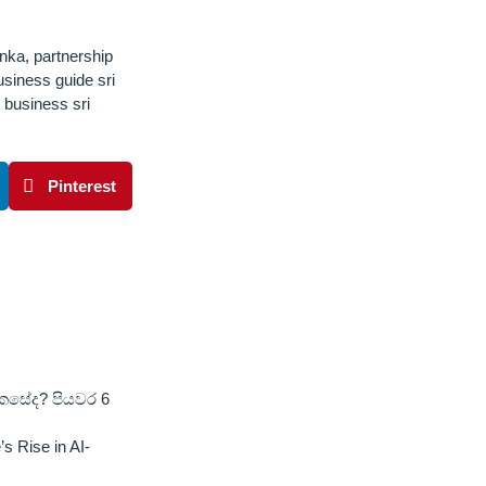
anka
,
partnership
usiness guide sri
t business sri
Pinterest
ෙසේද? පියවර 6
s Rise in AI-