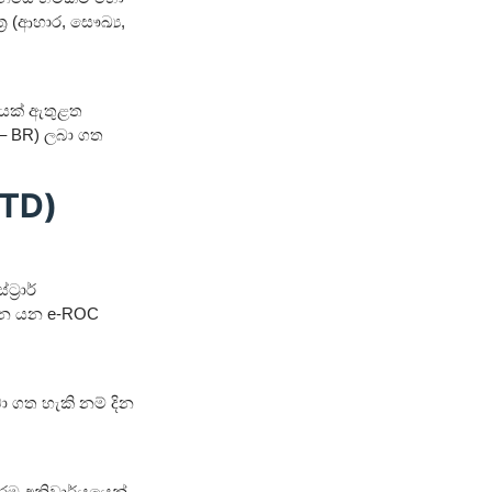
‍ර (ආහාර, සෞඛ්‍ය,
ිපයක් ඇතුළත
te – BR) ලබා ගත
LTD)
්‍රාර්
ගෙන යන e-ROC
 ගත හැකි නම් දින
ෝරම අනිවාර්යයෙන්