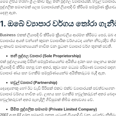
මෙම ලිපිය හරහා ශ්‍රී ලංකාව තුළ තනි පුද්ගල ව්‍යාපාරයක්, හවුල් ව්‍යාප
පුද්ගලික සමාගමක් ලෙස ව්‍යාපාරයක් ලියාපදිංචි කිරීමේ සම්පූර්ණ ක්‍රියා
දෙනු ඇත.
1. ඔබේ ව්‍යාපාර වර්ගය තෝරා ගැනී
Business එකක් ලියාපදිංචි කිරීමේ ක්‍රියාවලිය ආරම්භ කිරීමට පෙර, ඔ
ව්‍යාපාරය අයත් වන්නේ කුමන ව්‍යාපාරික වර්ගයටද යන්න නිවැරදිව තීරණය
ලංකාවේ සාමාන්‍යයෙන් භාවිත වන ප්‍රධාන ව්‍යාපාර වර්ග තුනක් පවතී.
තනි පුද්ගල ව්‍යාපාර (Sole Proprietorship)
එක් පුද්ගලයෙකු විසින් සම්පූර්ණයෙන්ම අයිතිය දරන සහ පාලනය කරන ව
ලියාපදිංචි කිරීම පහසු වන අතර, කුඩා සහ මධ්‍යම පරිමාණ ව්‍යාපාර සඳහා 
ව්‍යාපාර ණය සහ වගකීම් සම්පූර්ණයෙන්ම අයිතිකරුටම බැඳී ඇත.
හවුල් ව්‍යාපාර (Partnership)
දෙදෙනෙකු හෝ ඊට වැඩි පිරිසක් එකට එක්ව ව්‍යාපාරයක් පවත්වාගෙ
ව්‍යාපාර වර්ගය භාවිත වේ. ලාභය සහ වගකීම් හවුල්කරුවන් අතර බෙ
හවුල්කරුවන් අතර පැහැදිලි ගිවිසුමක් තිබීම අත්‍යවශ්‍ය වේ.
සීමිත පුද්ගලික සමාගම (Private Limited Company)
2007 අංක 07 දරන සමාගම් පනත යටතේ ලියාපදිංචි වන, වෙන්වූ නීතිම