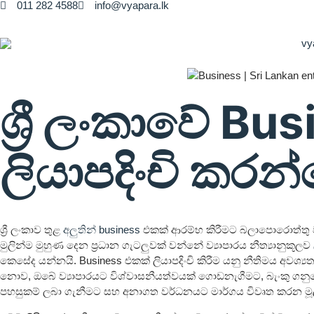
011 282 4588
info@vyapara.lk
ශ්‍රී ලංකාවේ Bu
ලියාපදිංචි කර
ශ්‍රී ලංකාව තුළ
අලුතින් business
එකක් ආරම්භ කිරීමට බලාපොරොත්ත
මුලින්ම මුහුණ දෙන ප්‍රධාන ගැටලුවක් වන්නේ ව්‍යාපාරය නීත්‍යානුකූලව
කෙසේද යන්නයි. Business එකක් ලියාපදිංචි කිරීම යනු නීතිමය අවශ්
නොව, ඔබේ ව්‍යාපාරයට විශ්වාසනීයත්වයක් ගොඩනැගීමට, බැංකු ගනු
පහසුකම් ලබා ගැනීමට සහ අනාගත වර්ධනයට මාර්ගය විවෘත කරන මූල