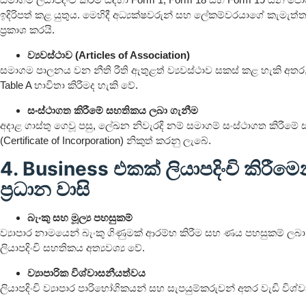
ඉදිරිපත් කළ යුතුය. මෙහිදී අධ්‍යක්ෂවරුන් සහ ලේකම්වරයාගේ කැමැත
ප්‍රකාශ කරයි.
ව්‍යවස්ථාව (Articles of Association)
සමාගම පාලනය වන නීති රීති ඇතුළත් ව්‍යවස්ථාව සකස් කළ හැකි අත
Table A භාවිතා කිරීමද හැකි වේ.
සංස්ථාගත කිරීමේ සහතිකය ලබා ගැනීම
අදාළ ගාස්තු ගෙවූ පසු, ලේඛන නිවැරදි නම් සමාගම් සංස්ථාගත කිරීම
(Certificate of Incorporation) නිකුත් කරනු ලැබේ.
4. Business එකක් ලියාපදිංචි කිරීම
ප්‍රධාන වාසි
බැංකු සහ මූල්‍ය පහසුකම්
ව්‍යාපාර නාමයෙන් බැංකු ගිණුමක් ආරම්භ කිරීම සහ ණය පහසුකම් ලබ
ලියාපදිංචි සහතිකය අත්‍යවශ්‍ය වේ.
ව්‍යාපාරික විශ්වාසනීයත්වය
ලියාපදිංචි ව්‍යාපාර පාරිභෝගිකයන් සහ සැපයුම්කරුවන් අතර වැඩි විශ්