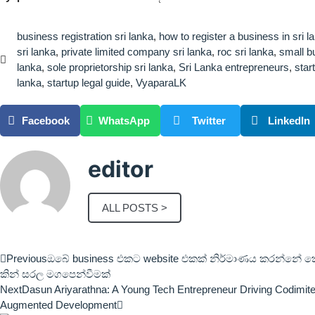
business registration sri lanka
,
how to register a business in sri l
sri lanka
,
private limited company sri lanka
,
roc sri lanka
,
small b
lanka
,
sole proprietorship sri lanka
,
Sri Lanka entrepreneurs
,
star
lanka
,
startup legal guide
,
VyaparaLK
Facebook
WhatsApp
Twitter
LinkedIn
editor
ALL POSTS >
Previous
ඔබේ business එකට website එකක් නිර්මාණය කරන්නේ ක
කින් සරල මගපෙන්වීමක්
Next
Dasun Ariyarathna: A Young Tech Entrepreneur Driving Codimite’
Augmented Development