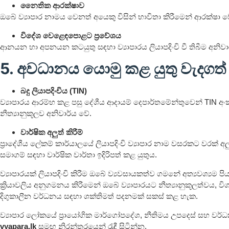
නෛතික ආරක්ෂාව
ඔබේ ව්‍යාපාර නාමය වෙනත් අයෙකු විසින් භාවිතා කිරීමෙන් ආරක්ෂා ව
විදේශ වෙළෙඳපොළට ප්‍රවේශය
ආනයන හා අපනයන කටයුතු සඳහා ව්‍යාපාරය ලියාපදිංචි වී තිබීම අනිවා
5. අවධානය යොමු කළ යුතු වැදගත්
බදු ලියාපදිංචිය (TIN)
ව්‍යාපාරය ආරම්භ කළ පසු දේශීය ආදායම් දෙපාර්තමේන්තුවෙන් TIN අ
නීත්‍යානුකූලව අනිවාර්ය වේ.
වාර්ෂික අලුත් කිරීම්
ප්‍රාදේශීය ලේකම් කාර්යාලයේ ලියාපදිංචි ව්‍යාපාර නාම වසරකට වරක් අල
සමාගම් සඳහා වාර්ෂික වාර්තා ඉදිරිපත් කළ යුතුය.
ව්‍යාපාරයක් ලියාපදිංචි කිරීම ඔබේ ව්‍යවසායකත්ව ගමනේ අත්‍යවශ්‍යම පි
ක්‍රියාවලිය අනුගමනය කිරීමෙන් ඔබේ ව්‍යාපාරයට නීත්‍යානුකූලත්වය, ව
දිගුකාලීන වර්ධනය සඳහා ශක්තිමත් පදනමක් සකස් කළ හැක.
ව්‍යාපාර ලෝකයේ ප්‍රායෝගික මාර්ගෝපදේශ, නීතිමය උපදෙස් සහ වර්
vyapara.lk
සමඟ නිරන්තරයෙන් රැඳී සිටින්න.