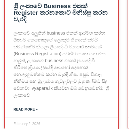
ශ්‍රී ලංකාවේ Business එකක්
Register කරනකොට මිනිස්සු කරන
වැරදි
ලංකාවේ අලුතින් business එකක් ආරම්භ කරන
ඕනෑම කෙනෙකුගේ ලොකුම හීනයක් තමයි
තමන්ගේම කියලා ලියාපදිංචි ව්‍යාපාර නාමයක්
(Business Registration) පවත්වාගෙන යන එක.
නමුත්, ලංකාවේ business එකක් ලියාපදිංචි
කිරීමේ ක්‍රියාවලියේදී බොහෝ දෙනෙක්
නොදැනුවත්කම් කරන වැරදි නිසා පසුව විශාල
නීතිමය සහ මූල්‍යමය ගැටලුවලට මුහුණ දීමට සිදු
වෙනවා. vyapara.lk කියවන ඔබ වෙනුවෙන්ම, ශ්‍රී
ලංකාවේ
READ MORE »
February 2, 2026