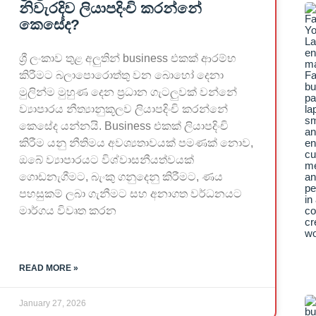
නිවැරදිව ලියාපදිංචි කරන්නේ
කෙසේද?
ශ්‍රී ලංකාව තුළ අලුතින් business එකක් ආරම්භ
කිරීමට බලාපොරොත්තු වන බොහෝ දෙනා
මුලින්ම මුහුණ දෙන ප්‍රධාන ගැටලුවක් වන්නේ
ව්‍යාපාරය නීත්‍යානුකූලව ලියාපදිංචි කරන්නේ
කෙසේද යන්නයි. Business එකක් ලියාපදිංචි
කිරීම යනු නීතිමය අවශ්‍යතාවයක් පමණක් නොව,
ඔබේ ව්‍යාපාරයට විශ්වාසනීයත්වයක්
ගොඩනැගීමට, බැංකු ගනුදෙනු කිරීමට, ණය
පහසුකම් ලබා ගැනීමට සහ අනාගත වර්ධනයට
මාර්ගය විවෘත කරන
READ MORE »
January 27, 2026