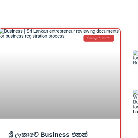
සිංහලෙන් බිස්නස්
ශ්‍රී ලංකාවේ Business එකක්