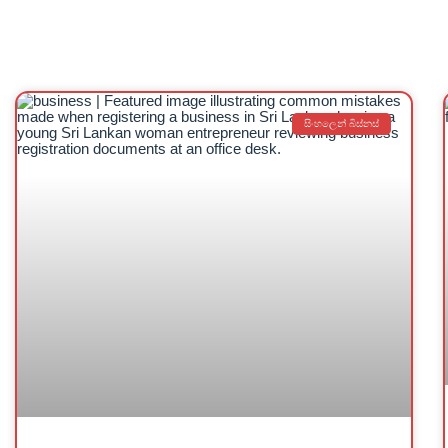
සිංහලෙන් බිස්නස්