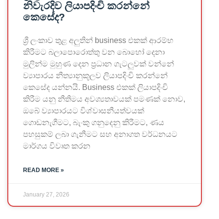
නිවැරදිව ලියාපදිංචි කරන්නේ
කෙසේද?
ශ්‍රී ලංකාව තුළ අලුතින් business එකක් ආරම්භ
කිරීමට බලාපොරොත්තු වන බොහෝ දෙනා
මුලින්ම මුහුණ දෙන ප්‍රධාන ගැටලුවක් වන්නේ
ව්‍යාපාරය නීත්‍යානුකූලව ලියාපදිංචි කරන්නේ
කෙසේද යන්නයි. Business එකක් ලියාපදිංචි
කිරීම යනු නීතිමය අවශ්‍යතාවයක් පමණක් නොව,
ඔබේ ව්‍යාපාරයට විශ්වාසනීයත්වයක්
ගොඩනැගීමට, බැංකු ගනුදෙනු කිරීමට, ණය
පහසුකම් ලබා ගැනීමට සහ අනාගත වර්ධනයට
මාර්ගය විවෘත කරන
READ MORE »
January 27, 2026