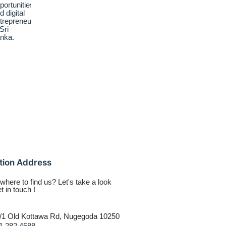
tion Address
here to find us? Let's take a look
t in touch !
/1 Old Kottawa Rd, Nugegoda 10250
1 282 4588