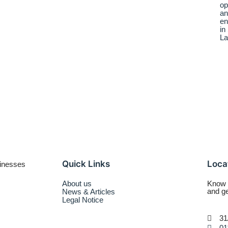
Quick Links
Loca
About us
Know w
and ge
News & Articles
Legal Notice
31
01