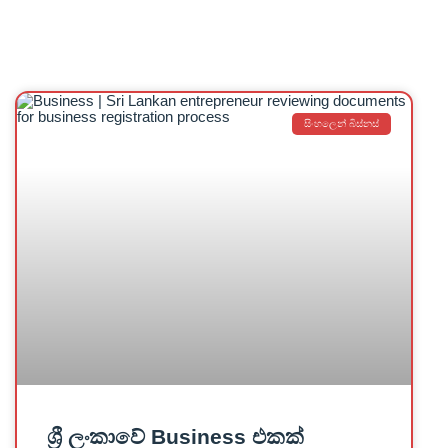
සිංහලෙන් බිස්නස්
ශ්‍රී ලංකාවේ Business එකක්