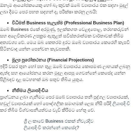
ඕනෑම ආයෝජකයෙකු හෝ බැංකුවක් ඔබේ ව්‍යාපාරය එක සඳහා මුදල්
ලබා දීමට පෙර පහත සඳහන් දෑ පරීක්ෂා කරනු ලබයි:
විධිමත් Business සැලැස්ම (Professional Business Plan)
ඔබේ Business එකේ අරමුණු, ඉලක්කගත වෙළඳපොළ, තරඟකරුවන්
සහ අලෙවිකරණ උපක්‍රම ඇතුළත් සවිස්තරාත්මක වාර්තාවක් තිබීම
අත්‍යවශ්‍ය වේ. මෙය ඔබ කෙතරම් දුරට ඔබේ ව්‍යාපාරය කෙරෙහි කැපවී
සිටිනවාද යන්න පෙන්වන කැඩපතකි.
මූල්‍ය පුරෝකථනය (Financial Projections)
ඉදිරි වසර තුන හෝ පහ තුළ ඔබේ ව්‍යාපාරය කොපමණ ලාභයක් ලබනු
ඇත්ද සහ ආයෝජනය කරන මුදල ආපසු ගෙවන්නේ කෙසේද යන්න
පිළිබඳව දළ සටහනක් ඔබ සතුව තිබිය යුතුය.
නීතිමය ලියාපදිංචිය
ප්‍රාග්ධනය ලබා ගැනීමට පෙර ඔබේ ව්‍යාපාරය තනි පුද්ගල ව්‍යාපාරයක්,
හවුල් ව්‍යාපාරයක් හෝ පෞද්ගලික සමාගමක් ලෙස නිසි පරිදි
ලියාපදිංචි
කර තිබීම විශ්වාසනීයත්වය වැඩි කිරීමට හේතු වේ.
ශ්‍රී ලංකාවේ Business එකක් නිවැරදිව
ලියාපදිංචි කරන්නේ කෙසේද?