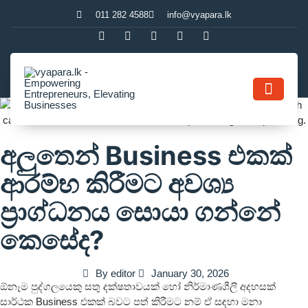
011 282 4588
info@vyapara.lk
Contact Us
අලුතෙන් Business එකක්
ආරම්භ කිරීමට අවශ්‍ය
ප්‍රාග්ධනය සොයා ගන්නේ
කෙසේද?
By
editor
January 30, 2026
ඕනෑම පුද්ගලයෙකු සතු දක්ෂතාවයක් හෝ නිර්මාණශීලී අදහසක්
සාර්ථක Business එකක් බවට පත් කිරීමට නම් ඒ සඳහා මනා