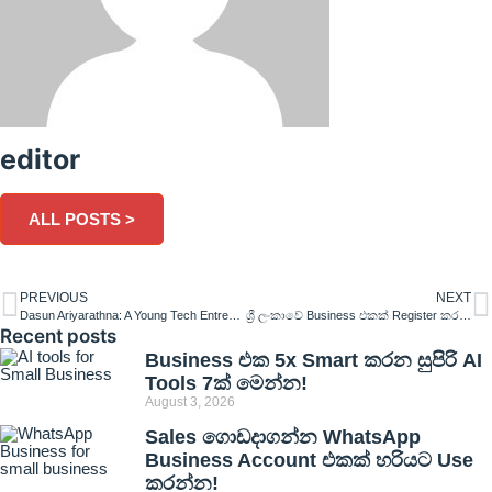
editor
ALL POSTS >
PREVIOUS
NEXT
Dasun Ariyarathna: A Young Tech Entrepreneur Driving Codimite’s Rise in AI-Augmented Development
ශ්‍රී ලංකාවේ Business එකක් Register කරනකොට මිනිස්සු කරන වැරදි
Recent posts
Business එක 5x Smart කරන සුපිරි AI
Tools 7ක් මෙන්න!
August 3, 2026
Sales ගොඩදාගන්න WhatsApp
Business Account එකක් හරියට Use
කරන්න!