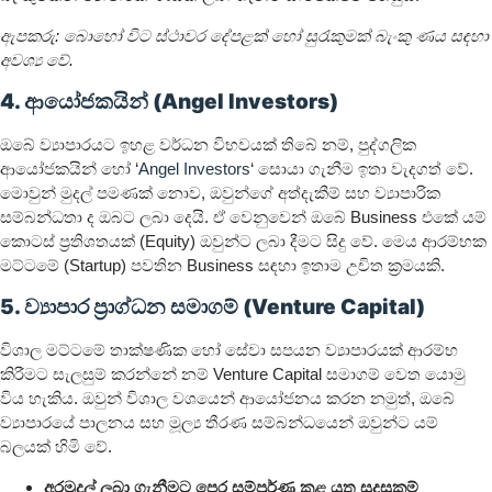
ඇපකරු: බොහෝ විට ස්ථාවර දේපළක් හෝ සුරැකුමක් බැංකු ණය සඳහා
අවශ්‍ය වේ.
4. ආයෝජකයින් (Angel Investors)
ඔබේ ව්‍යාපාරයට ඉහළ වර්ධන විභවයක් තිබේ නම්, පුද්ගලික
ආයෝජකයින් හෝ ‘
Angel Investors
‘ සොයා ගැනීම ඉතා වැදගත් වේ.
මොවුන් මුදල් පමණක් නොව, ඔවුන්ගේ අත්දැකීම් සහ ව්‍යාපාරික
සම්බන්ධතා ද ඔබට ලබා දෙයි. ඒ වෙනුවෙන් ඔබේ Business එකේ යම්
කොටස් ප්‍රතිශතයක් (Equity) ඔවුන්ට ලබා දීමට සිදු වේ. මෙය ආරම්භක
මට්ටමේ (Startup) පවතින Business සඳහා ඉතාම උචිත ක්‍රමයකි.
5. ව්‍යාපාර ප්‍රාග්ධන සමාගම් (Venture Capital)
විශාල මට්ටමේ තාක්ෂණික හෝ සේවා සපයන ව්‍යාපාරයක් ආරම්භ
කිරීමට සැලසුම් කරන්නේ නම් Venture Capital සමාගම් වෙත යොමු
විය හැකිය. ඔවුන් විශාල වශයෙන් ආයෝජනය කරන නමුත්, ඔබේ
ව්‍යාපාරයේ පාලනය සහ මූල්‍ය තීරණ සම්බන්ධයෙන් ඔවුන්ට යම්
බලයක් හිමි වේ.
අරමුදල් ලබා ගැනීමට පෙර සම්පූර්ණ කළ යුතු සුදුසුකම්