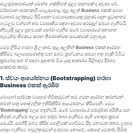
සැලසුම්කරණයක් මෙන්ම ශක්තිමත් මූල්‍ය පදනමක් ද අවශ්‍ය වේ.
වර්තමාන තරඟකාරී වෙළඳපොළ තුළ අලුත් Business එකක් සමඟ
ව්‍යාපාර ලෝකයට පිවිසෙන ව්‍යවසායකයෙකු මුහුණ දෙන ප්‍රධානතම
ගැටලුව වන්නේ තම ව්‍යාපෘතිය සඳහා අවශ්‍ය අරමුදල් සපයා ගැනීමයි.
නිවැරදි මූල්‍ය ප්‍රභවයක් තෝරා ගැනීම ඔබේ ව්‍යාපාරයේ අනාගත
පැවැත්ම තීරණය කරන තීරණාත්මක සාධකයක් වනු ඇත.
මෙම ලිපිය හරහා ශ්‍රී ලංකාව තුළ අලුතින් Business එකක් ආරම්භ
කිරීමට බලාපොරොත්තු වන ඔබට ප්‍රාග්ධනය සපයා ගත හැකි විවිධ
ක්‍රමවේද සහ ඒ සඳහා සූදානම් විය යුතු ආකාරය පිළිබඳව දීර්ඝව
සාකච්ඡා කරමු.
1. ස්වයං ආයෝජනය (Bootstrapping) හරහා
Business එකක් ඇරඹීම
බොහෝ සාර්ථක ව්‍යාපාර හිමිකරුවන් තම ගමන ආරම්භ කරන්නේ
තමන් සතු පෞද්ගලික ඉතිරිකිරීම් ආයෝජනය කිරීමෙනි. මෙය
‘Bootstrapping’ ලෙස හඳුන්වයි. ඔබේ ව්‍යාපාරයේ සම්පූර්ණ අයිතිය සහ
තීරණ ගැනීමේ බලය ඔබ සතුව තබා ගැනීමට ඇති හොඳම ක්‍රමය
මෙයයි. මෙහිදී ඔබට කිසිදු පොලියක් ගෙවීමට සිදු නොවන අතර, ලාභය
බෙදා ගැනීමට හවුල්කරුවන් ද අවශ්‍ය නොවේ. කෙසේ වෙතත්, සීමිත