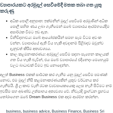
ව්‍යාපාරයකට අරමුදල් සෙවීමේදී මතක තබා ගත යුතු
කරුණු
අධික පොලී අනුපාත: ඉක්මනින් මුදල් සෙවීමේ අරමුණින් අධික
පොලී සහිත ණය ලබා ගැනීමෙන් ඔබේ ව්‍යාපාරය ආරම්භයේදීම
අසාර්ථක වීමට ඉඩ ඇත.
විනිවිදභාවය: ඔබේ ආයෝජකයින් සමඟ සෑම විටම අවංක
වන්න. ව්‍යාපාරයේ ඇති විය හැකි අවදානම් පිළිබඳව ඔවුන්ව
දැනුවත් කිරීම අත්‍යවශ්‍යය.
කාල කළමනාකරණය: අරමුදල් සෙවීම සඳහා සෑහෙන කාලයක්
ගත විය හැකි බැවින්, එය ඔබේ ව්‍යාපාරයේ එදිනෙදා මෙහෙයුම්
වලට බාධාවක් වීමට ඉඩ නොදෙන්න.
අලුත් Business එකක් සාර්ථක කර ගැනීම යනු මුදල් සෙවීම පමණක්
නොව, එම මුදල් නිසි කළමනාකරණයකින් යුතුව වර්ධනය කර
ගැනීමයි. ශ්‍රී ලංකාව වැනි රටක ව්‍යවසායකයෙකු ලෙස නැගී සිටීමට නම්
ඉවසීම සහ අඛණ්ඩ උත්සාහය අත්‍යවශ්‍ය වේ. නිවැරදි ප්‍රාග්ධන ප්‍රභවය
තෝරාගෙන ඔබේ Dream Business එක අදම ආරම්භ කරන්න.
business
,
business advice
,
Business Finance
,
Business Sri