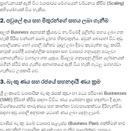
ප්‍රාග්ධනයක් ඇති විට ව්‍යාපාරය වේගයෙන් වර්ධනය කිරීම (Scaling)
අභියෝගයක් විය හැකිය.
2. පවුලේ අය සහ මිතුරන්ගේ සහය ලබා ගැනීම
අලුත් Business අදහසක් ක්‍රියාවට නැංවීමේදී මුලින්ම සහය ලබා ගත
හැකි පිරිස වන්නේ ඔබේ ළඟම හිතවතුන්ය. ඔවුන් බොහෝ විට අඩු
පොලියකට හෝ පොලී රහිතව මුදල් ලබා දීමට කැමැත්ත පළ කරයි.
නමුත් මෙහිදී පෞද්ගලික සබඳතා සහ ව්‍යාපාර ගනුදෙනු පටලවා
නොගැනීමට වගබලා ගත යුතුය. සියලුම ගනුදෙනු ලිඛිත ලේඛනයක්
මගින් ස්ථිර කර ගැනීම අනාගතයේ ඇති විය හැකි ගැටලු මගහරවා
ගැනීමට උපකාරී වේ.
3. බැංකු ණය සහ රජයේ සහනදායී ණය ක්‍රම
ශ්‍රී ලංකාවේ ව්‍යාපාරික බැංකු රැසක් කුඩා හා මධ්‍ය පරිමාණ Businesses
(SME) දිරිමත් කිරීම සඳහා විවිධ ණය යෝජනා ක්‍රම හඳුන්වා දී ඇත.
විශේෂයෙන්ම තාරුණ්‍යය සහ කාන්තා ව්‍යවසායකත්වය දිරිගැන්වීම
සඳහා අඩු පොලී අනුපාත යටතේ ණය ලබා දෙනු ලැබේ.
වාණිජ බැංකු: ඔබේ ව්‍යාපාර සැලැස්ම (Business Plan) ශක්තිමත් නම්
බැංකුවකින් ව්‍යාපාරික ණයක් ලබා ගැනීම සාපේක්ෂව පහසුය.