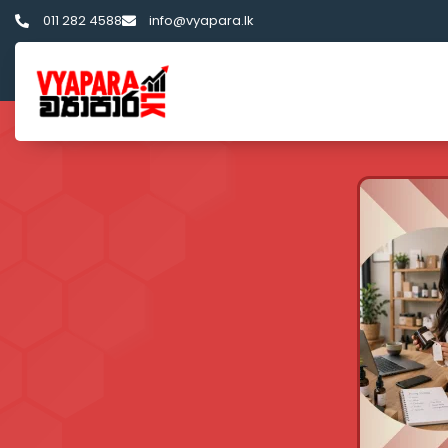
011 282 4588
info@vyapara.lk