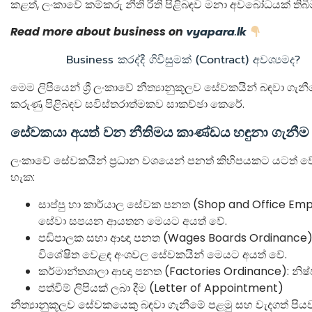
කළත්, ලංකාවේ කම්කරු නීති රීති පිළිබඳව මනා අවබෝධයක් තිබීම 
Read more about business on
vyapara.lk
Business කරද්දී ගිවිසුමක් (Contract) අවශ්‍යමද?
මෙම ලිපියෙන් ශ්‍රී ලංකාවේ නීත්‍යානුකූලව සේවකයින් බඳවා ග
කරුණු පිළිබඳව සවිස්තරාත්මකව සාකච්ඡා කෙරේ.
සේවකයා අයත් වන නීතිමය කාණ්ඩය හඳුනා ගැනීම
ලංකාවේ සේවකයින් ප්‍රධාන වශයෙන් පනත් කිහිපයකට යටත් වේ
හැක:
සාප්පු හා කාර්යාල සේවක පනත (Shop and Office Emp
සේවා සපයන ආයතන මෙයට අයත් වේ.
පඩිපාලක සභා ආඥා පනත (Wages Boards Ordinance): කර්ම
විශේෂිත වෙළඳ අංශවල සේවකයින් මෙයට අයත් වේ.
කර්මාන්තශාලා ආඥා පනත (Factories Ordinance): නිෂ්පා
පත්වීම් ලිපියක් ලබා දීම (Letter of Appointment)
නීත්‍යානුකූලව සේවකයෙකු බඳවා ගැනීමේ පළමු සහ වැදගත් පියවර වන