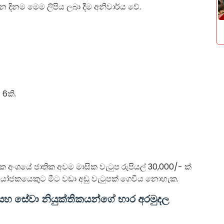
නම මෙම ලිපිය ලබා දීම අනිවාර්ය වේ.
 6කි.
 අංශයේ ජාතික අවම මාසික වැටුප රුපියල් 30,000/- ක්
ා යෝජකයෙකුට මීට වඩා අඩු වැටුපක් ගෙවිය නොහැක.
සහ සේවා නියුක්තිකයන්ගේ භාර අරමුදල