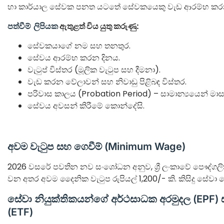
හා කාර්යාල සේවක පනත යටතේ සේවකයෙකු වැඩ ආරම්භ කරන දි
පත්වීම් ලිපියක
ඇතුළත් විය යුතු කරුණු:
සේවකයාගේ නම සහ තනතුර.
සේවය ආරම්භ කරන දිනය.
වැටුප් විස්තර (මූලික වැටුප සහ දීමනා).
වැඩ කරන වේලාවන් සහ නිවාඩු පිළිබඳ විස්තර.
පරිවාස කාලය (Probation Period) – සාමාන්‍යයෙන් මාස
සේවය අවසන් කිරීමේ කොන්දේසි.
අවම වැටුප සහ ගෙවීම් (Minimum Wage)
2026 වසරේ පවතින නව සංශෝධන අනුව, ශ්‍රී ලංකාවේ පෞද්ගලික
වන අතර අවම දෛනික වැටුප රුපියල් 1,200/- කි. කිසිදු සේව
සේවා නියුක්තිකයන්ගේ අර්ථසාධක අරමුදල (EPF) 
(ETF)