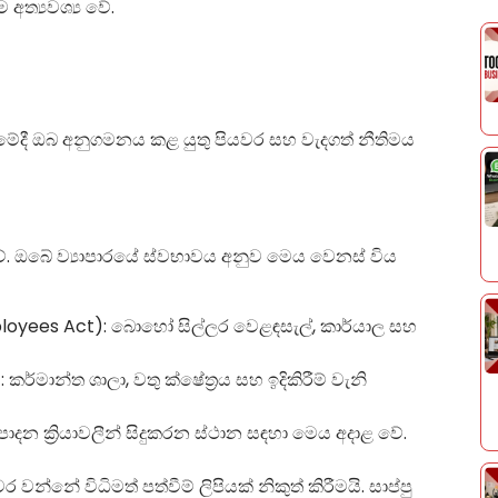
අත්‍යවශ්‍ය වේ.
ැනීමේදී ඔබ අනුගමනය කළ යුතු පියවර සහ වැදගත් නීතිමය
. ඔබේ ව්‍යාපාරයේ ස්වභාවය අනුව මෙය වෙනස් විය
loyees Act): බොහෝ සිල්ලර වෙළඳසැල්, කාර්යාල සහ
ාන්ත ශාලා, වතු ක්ෂේත්‍රය සහ ඉදිකිරීම් වැනි
දන ක්‍රියාවලීන් සිදුකරන ස්ථාන සඳහා මෙය අදාළ වේ.
්නේ විධිමත් පත්වීම් ලිපියක් නිකුත් කිරීමයි. සාප්පු