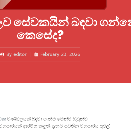
කූලව සේවකයින් බඳවා ගන්
කෙසේද?
By
editor
February 23, 2026
වක
මණ්ඩලයක් බඳවා ගැනීම මෙන්ම ඔවුන්ව
යාපාරයක් ආරම්භ කළත්, දැනට පවතින ව්‍යාපාරය පුළුල්