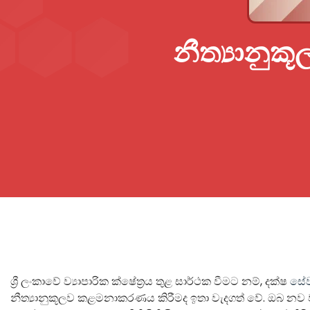
නීත්‍යානු
ශ්‍රී ලංකාවේ ව්‍යාපාරික ක්ෂේත්‍රය තුළ සාර්ථක වීමට නම්, දක්ෂ
සේ
නීත්‍යානුකූලව කළමනාකරණය කිරීමද ඉතා වැදගත් වේ. ඔබ නව ව්‍