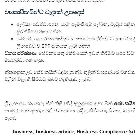
ව්‍යාපාරිකයින්ට වැදගත් උපදෙස්
ලේඛන පවත්වාගෙන යාම: පැමිණීමේ ලේඛන, වැටුප් පත්‍රි
සුරක්ෂිතව තබා ගන්න.
කම්කරු දෙපාර්තමේන්තුව සමඟ සහයෝගීතාව: ව්‍යාපාරය ලි
ලියාපදිංචි වී EPF අංකයක් ලබා ගන්න.
විනය පරීක්ෂණ
: සේවකයෙකු සේවයෙන් ඉවත් කිරීමට පෙර විධිම
මඟහරවා ගත හැක.
නීත්‍යානුකූලව සේවකයින් බඳවා ගැනීම තුළින් ව්‍යාපාරයේ විශ්
වලින් වැළකී සිටීමට ඔබට හැකියාව ලැබේ.
ශ්‍රී ලංකාවේ කම්කරු නීති නිසි පරිදි අනුගමනය කරමින්
සේවකයින
තහවුරු වන අතර, එමගින් අනාගතයේදී ඇති විය හැකි අනවශ්‍
පෑදේ.
business
,
business advice
,
Business Compliance Sr