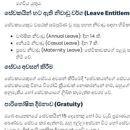
ගෙවිය යුතුය.
සේවකයින් හට ඇති
නිවාඩු වර්ග (Leave Entitle
සේවකයෙකුට වසරක් සම්පූර්ණ වූ පසු පහත නිවාඩු සඳහා හිමික
වාර්ෂික නිවාඩු (Annual Leave): දින 14 කි.
අනියම් නිවාඩු (Casual Leave): දින 7 කි.
ප්‍රසව නිවාඩු (Maternity Leave): සේවිකාවකගේ පළමු ස
හිමි වේ.
සේවය අවසන් කිරීම
සේවකයෙකුගේ සේවය අවසන් කිරීමේදී “සේවකයන්ගේ සේවය අව
සේවකයෙකු විනය විරෝධී ක්‍රියාවක් නොකරන්නේ නම්, ඔහුග
අනුමැතිය හෝ සේවකයාගේ ලිඛිත කැමැත්ත අවශ්‍ය වේ.
පාරිතෝෂික දීමනාව (Gratuity)
ඔබේ ආයතනයේ සේවකයින් 15 දෙනෙකු හෝ ඊට වැඩි ප්‍රමාණ
අඛණ්ඩව සේවය කර ඇත්නම්, ඔහු ඉල්ලා අස්වන විට හෝ සේ
වැටුප බැගින් පාරිතෝෂික දීමනාවක් ගෙවිය යුතුය.