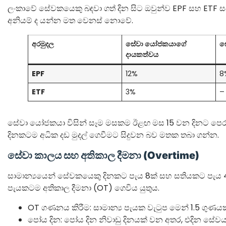
ලංකාවේ සේවකයෙකු බඳවා ගත් දින සිට ඔවුන්ව EPF සහ ETF සඳහා
අනියම් ද යන්න මත වෙනස් නොවේ.
අරමුදල
සේවා යෝජකයාගේ
ස
දායකත්වය
EPF
12%
8
ETF
3%
–
සේවා යෝජකයා විසින් සෑම මසකම ඊළඟ මස 15 වන දිනට පෙර මෙම
දිනකටම අධික දඩ මුදල් ගෙවීමට සිදුවන බව මතක තබා ගන්න.
සේවා කාලය සහ අතිකාල දීමනා (Overtime)
සාමාන්‍යයෙන් සේවකයෙකු දිනකට පැය 8ක් සහ සතියකට පැය 4
පැයකටම අතිකාල දීමනා (OT) ගෙවිය යුතුය.
OT ගණනය කිරීම: සාමාන්‍ය පැයක වැටුප මෙන් 1.5 ගුණයක
පෝය දින: පෝය දින නිවාඩු දිනයක් වන අතර, එදින සේවය