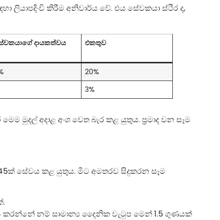
 ලියාපදිංචි කිරීම අනිවාර්ය වේ. එය සේවකයා ස්ථිර ද,
ේවකයාගේ දායකත්වය
එකතුව
%
20%
3%
 මුදල් අදාළ අංශ වෙත බැර කළ යුතුය. ප්‍රමාද වන සෑම
5ක් සේවය කළ යුතුය. මීට අමතරව සිදුකරන සෑම
්.
 කරන්නේ නම් සාමාන්‍ය දෛනික වැටුප මෙන් 1.5 ගුණයක්