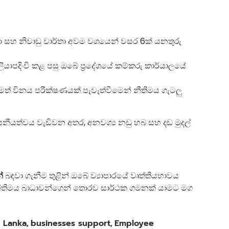
කා සහ නිවාඩු වාර්තා අවම වශයෙන් වසර 6ක් යනතුරු
යාපදිංචි කළ පසු ඔබේ ප්‍රදේශයේ කම්කරු කාර්යාලයේ
ත් විනය පරීක්ෂණයක් පැවැත්වීමෙන් නීතිමය ගැටලු
වාසනීයත්වය වැඩිවන අතර, අනවශ්‍ය නඩු හබ සහ දඩ මුදල්
්
බඳවා ගැනීම තුළින් ඔබේ ව්‍යාපාරයේ වෘත්තීයභාවය
ය නීතිමය බාධාවන්ගෙන් තොරව සාර්ථක ගමනක් යාමට මග
i Lanka
,
businesses support
,
Employee