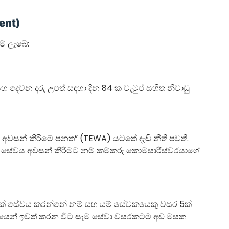
ment)
ම් ලැබේ:
හ දෙවන දරු උපත් සඳහා දින 84 ක වැටුප් සහිත නිවාඩු
සන් කිරීමේ පනත” (TEWA) යටතේ දැඩි නීති පවතී.
ේ සේවය අවසන් කිරීමට නම් කම්කරු කොමසාරිස්වරයාගේ
යක් සේවය කරන්නේ නම් සහ යම් සේවකයෙකු වසර 5ක්
වයෙන් ඉවත් කරන විට සෑම සේවා වසරකටම අඩ මසක