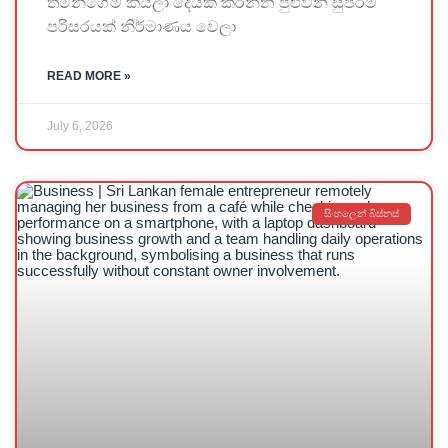
තමන්ගේම කියලා දෙයක් කරන්න පුළුවන් සුපිරිම
පරිසරයක් නිර්මාණය වෙලා
READ MORE »
July 6, 2026
සිංහලෙන් බිස්නස්