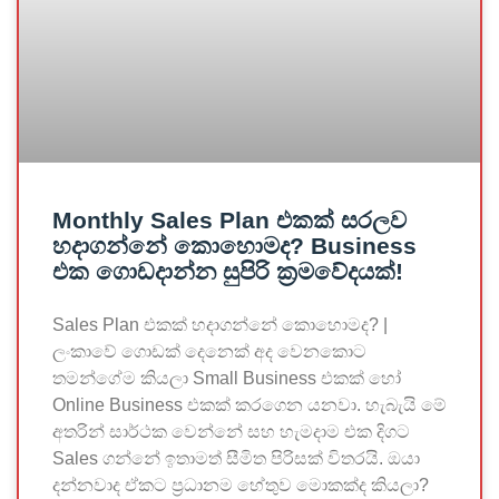
Monthly Sales Plan එකක් සරලව
හදාගන්නේ කොහොමද? Business
එක ගොඩදාන්න සුපිරි ක්‍රමවේදයක්!
Sales Plan එකක් හදාගන්නේ කොහොමද? |
ලංකාවේ ගොඩක් දෙනෙක් අද වෙනකොට
තමන්ගේම කියලා Small Business එකක් හෝ
Online Business එකක් කරගෙන යනවා. හැබැයි මේ
අතරින් සාර්ථක වෙන්නේ සහ හැමදාම එක දිගට
Sales ගන්නේ ඉතාමත් සීමිත පිරිසක් විතරයි. ඔයා
දන්නවාද ඒකට ප්‍රධානම හේතුව මොකක්ද කියලා?