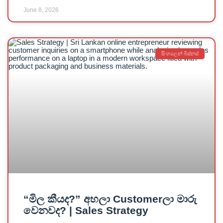
June 8, 2026
සිංහලෙන් බිස්නස්
“මිල කීයද?” අහලා Customerලා මාරු
වෙනවද? | Sales Strategy