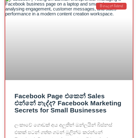
සිංහලෙන් බිස්නස්
Facebook Page එකෙන් Sales
එන්නේ නැද්ද? Facebook Marketing
Secrets for Small Businesses
ලංකාවේ ගොඩක් අය අලුතින් ඔන්ලයින් බිස්නස්
එකක් පටන් ගත්ත ගමන් මුලින්ම කරන්නේ