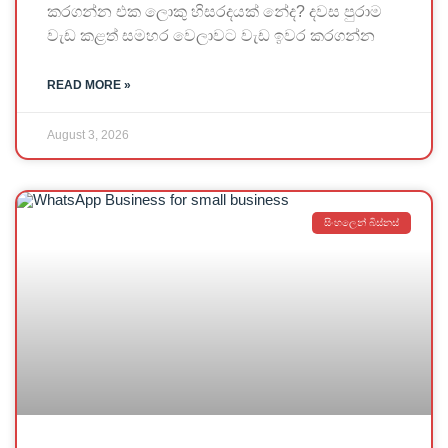
කරගන්න එක ලොකු හිසරදයක් නේද? දවස පුරාම
වැඩ කළත් සමහර වෙලාවට වැඩ ඉවර කරගන්න
READ MORE »
August 3, 2026
සිංහලෙන් බිස්නස්