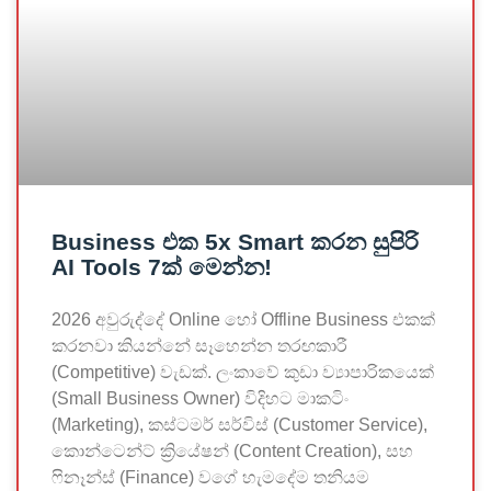
Business එක 5x Smart කරන සුපිරි
AI Tools 7ක් මෙන්න!
2026 අවුරුද්දේ Online හෝ Offline Business එකක්
කරනවා කියන්නේ සෑහෙන්න තරඟකාරී
(Competitive) වැඩක්. ලංකාවේ කුඩා ව්‍යාපාරිකයෙක්
(Small Business Owner) විදිහට මාකටිං
(Marketing), කස්ටමර් සර්විස් (Customer Service),
කොන්ටෙන්ට් ක්‍රියේෂන් (Content Creation), සහ
ෆිනෑන්ස් (Finance) වගේ හැමදේම තනියම