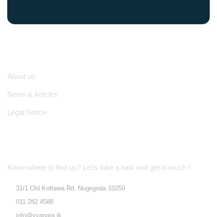
Quick Links
About us
News & Articles
Legal Notice
Location Address
Know where to find us? Let's take a look and get in touch !
31/1 Old Kottawa Rd, Nugegoda 10250
011 282 4588
info@vyapara.lk