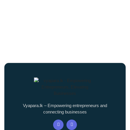
Vyapara.lk – Empowering entrepreneurs and
connecting businesses