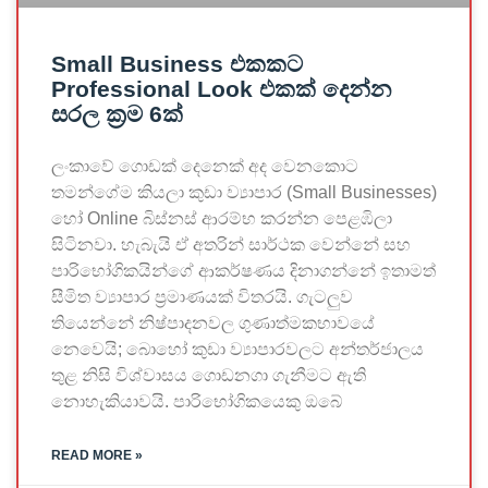
Small Business එකකට
Professional Look එකක් දෙන්න
සරල ක්‍රම 6ක්
ලංකාවේ ගොඩක් දෙනෙක් අද වෙනකොට
තමන්ගේම කියලා කුඩා ව්‍යාපාර (Small Businesses)
හෝ Online බිස්නස් ආරම්භ කරන්න පෙළඹිලා
සිටිනවා. හැබැයි ඒ අතරින් සාර්ථක වෙන්නේ සහ
පාරිභෝගිකයින්ගේ ආකර්ෂණය දිනාගන්නේ ඉතාමත්
සීමිත ව්‍යාපාර ප්‍රමාණයක් විතරයි. ගැටලුව
තියෙන්නේ නිෂ්පාදනවල ගුණාත්මකභාවයේ
නෙවෙයි; බොහෝ කුඩා ව්‍යාපාරවලට අන්තර්ජාලය
තුළ නිසි විශ්වාසය ගොඩනගා ගැනීමට ඇති
නොහැකියාවයි. පාරිභෝගිකයෙකු ඔබේ
READ MORE »