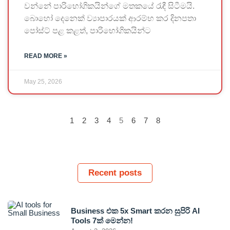
වන්නේ පාරිභෝගිකයින්ගේ මතකයේ රැඳී සිටීමයි.
බොහෝ දෙනෙක් ව්‍යාපාරයක් ආරම්භ කර දිනපතා
පෝස්ට් පළ කළත්, පාරිභෝගිකයින්ට
READ MORE »
May 25, 2026
1
2
3
4
5
6
7
8
Recent posts
Business එක 5x Smart කරන සුපිරි AI
Tools 7ක් මෙන්න!