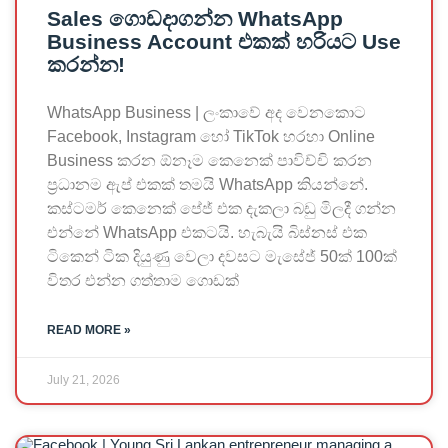
Sales ගොඩදාගන්න WhatsApp
Business Account එකක් හරියට Use
කරන්න!
WhatsApp Business | ලංකාවේ අද වෙනකොට
Facebook, Instagram හෝ TikTok හරහා Online
Business කරන ඕනෑම කෙනෙක් පාවිච්චි කරන
ප්‍රධානම ඇප් එකක් තමයි WhatsApp කියන්නේ.
කස්ටමර් කෙනෙක් පේජ් එක දැකලා බඩු මිලදී ගන්න
එන්නේ WhatsApp එකටයි. හැබැයි බිස්නස් එක
ටිකෙන් ටික දියුණු වෙලා දවසට මැසේජ් 50ක් 100ක්
විතර එන්න ගත්තාම ගොඩක්
READ MORE »
July 21, 2026