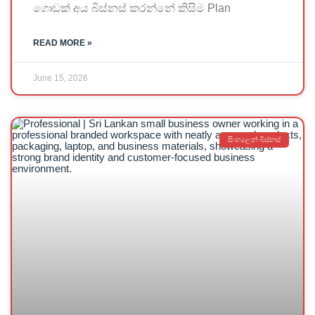
ගොඩක් අය බිස්නස් කරන්නේ කිසිම Plan
READ MORE »
June 15, 2026
සිංහලෙන් බිස්නස්