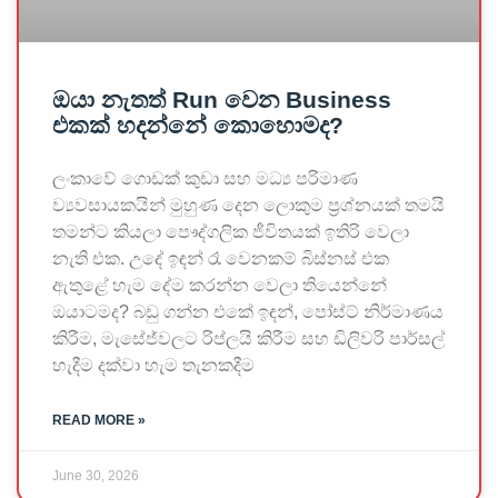
ඔයා නැතත් Run වෙන Business
එකක් හදන්නේ කොහොමද?
ලංකාවේ ගොඩක් කුඩා සහ මධ්‍ය පරිමාණ
ව්‍යවසායකයින් මුහුණ දෙන ලොකුම ප්‍රශ්නයක් තමයි
තමන්ට කියලා පෞද්ගලික ජීවිතයක් ඉතිරි වෙලා
නැති එක. උදේ ඉඳන් රෑ වෙනකම් බිස්නස් එක
ඇතුළේ හැම දේම කරන්න වෙලා තියෙන්නේ
ඔයාටමද? බඩු ගන්න එකේ ඉඳන්, පෝස්ට් නිර්මාණය
කිරීම, මැසේජ්වලට රිප්ලයි කිරීම සහ ඩිලිවරි පාර්සල්
හැදීම දක්වා හැම තැනකදීම
READ MORE »
June 30, 2026