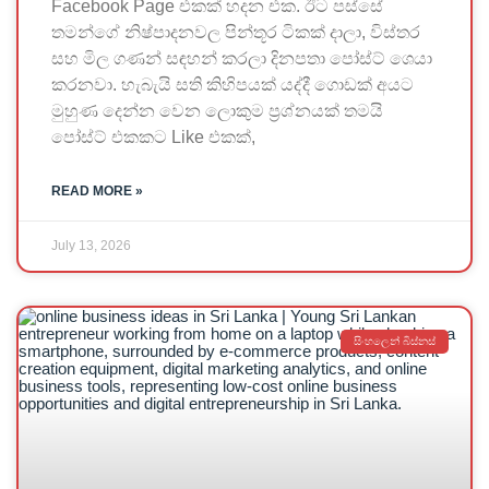
Facebook Page එකක් හදන එක. ඊට පස්සේ
තමන්ගේ නිෂ්පාදනවල පින්තූර ටිකක් දාලා, විස්තර
සහ මිල ගණන් සඳහන් කරලා දිනපතා පෝස්ට් ශෙයා
කරනවා. හැබැයි සති කිහිපයක් යද්දී ගොඩක් අයට
මුහුණ දෙන්න වෙන ලොකුම ප්‍රශ්නයක් තමයි
පෝස්ට් එකකට Like එකක්,
READ MORE »
July 13, 2026
සිංහලෙන් බිස්නස්