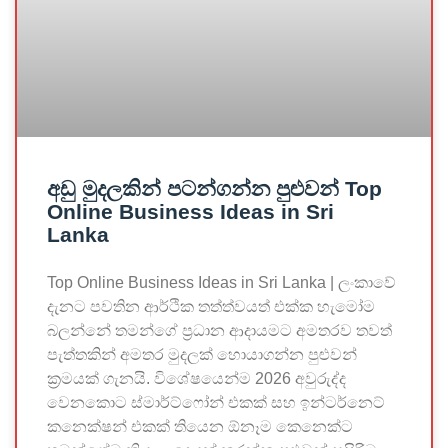
අඩු මුදලකින් පටන්ගන්න පුළුවන් Top
Online Business Ideas in Sri
Lanka
Top Online Business Ideas in Sri Lanka | ලංකාවේ
දැනට පවතින ආර්ථික තත්ත්වයත් එක්ක හැමෝම
බලන්නේ තමන්ගේ ප්‍රධාන ආදායමට අමතරව තවත්
පැත්තකින් අමතර මුදලක් හොයාගන්න පුළුවන්
ක්‍රමයක් ගැනයි. විශේෂයෙන්ම 2026 අවුරුද්ද
වෙනකොට ස්මාර්ට්ෆෝන් එකක් සහ ඉන්ටර්නෙට්
කනෙක්ෂන් එකක් තියෙන ඕනෑම කෙනෙක්ට