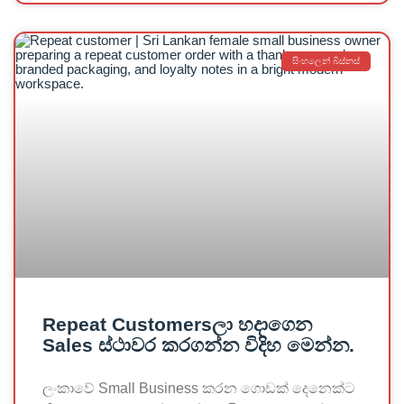
සිංහලෙන් බිස්නස්
Repeat Customersලා හදාගෙන
Sales ස්ථාවර කරගන්න විදිහ මෙන්න.
ලංකාවේ Small Business කරන ගොඩක් දෙනෙක්ට