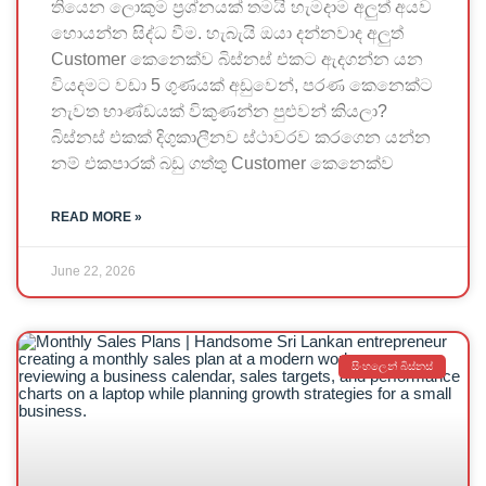
තියෙන ලොකුම ප්‍රශ්නයක් තමයි හැමදාම අලුත් අයව
හොයන්න සිද්ධ වීම. හැබැයි ඔයා දන්නවාද අලුත්
Customer කෙනෙක්ව බිස්නස් එකට ඇදගන්න යන
වියදමට වඩා 5 ගුණයක් අඩුවෙන්, පරණ කෙනෙක්ට
නැවත භාණ්ඩයක් විකුණන්න පුළුවන් කියලා?
බිස්නස් එකක් දිගුකාලීනව ස්ථාවරව කරගෙන යන්න
නම් එකපාරක් බඩු ගත්තු Customer කෙනෙක්ව
READ MORE »
June 22, 2026
සිංහලෙන් බිස්නස්