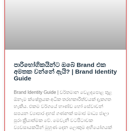
පාරිභෝගිකයින්ට ඔබේ Brand එක
අමතක වන්නේ ඇයි? | Brand Identity
Guide
Brand Identity Guide | වර්තමාන වෙළඳපොළ තුළ
ඕනෑම ක්ෂේත්‍රයක අධික තරඟකාරීත්වයක් දැකගත
හැකිය. එකම වර්ගයේ භාණ්ඩ හෝ සේවාවන්
සපයන ව්‍යාපාර දහස් ගණනක් සමාජ මාධ්‍ය ජාලා
පුරා ක්‍රියාත්මක වේ. මෙවැනි වටපිටාවක
ව්‍යවසායකයින් මුහුණ දෙන ලොකුම අභියෝගයක්