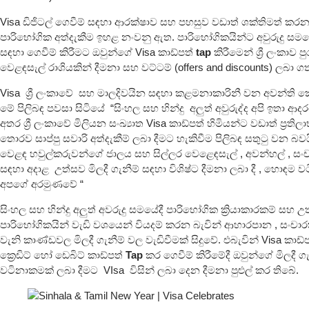
Visa ඩිජිටල් ගෙවීම් සඳහා ආරක්ෂාව සහ පහසුව වඩාත් ශක්තිමත් ක
පාරිභෝගික අත්දැකීම ඉහළ නංවනු ඇත. පාරිභෝගිකයින්ට අවුරුදු සමයේ
සඳහා ගෙවීම් කිරීමට ඔවුන්ගේ Visa කාඩ්පත්
tap
කිරීමෙන් ශ්‍රී ලංකාව පු
වෙළඳසැල් රාශියකින් දීමනා සහ වට්ටම් (offers and discounts) ලබා ග
Visa ශ්‍රී ලංකාවේ සහ මාලදිවයින සඳහා කළමනාකාරිනී වන අවන්ති
මේ පිලිබඳ පවසා සිටියේ “සිංහල සහ හින්දු අලුත් අවුරුද්ද අපි ඉතා ආද
අතර ශ්‍රී ලංකාවේ මිලියන සංඛ්‍යාත Visa කාඩ්පත් හිමියන්ට වඩාත් ප්‍රත
තොරව සාප්පු සවාරි අත්දැකීම් ලබා දීමට හැකිවීම පිලිබඳ සතුටු වන බවය
වෙළඳ හවුල්කරුවන්ගේ ජාලය සහ සිල්ලර වෙළෙඳසැල් , අවන්හල් , ස
සඳහා අදාළ උත්සව මිලදී ගැනීම් සඳහා විශිෂ්ට දීමනා ලබා දී , හොඳම 
අපගේ අරමුණවේ “
සිංහල සහ හින්දු අලුත් අවරුදු සමයේදී පාරිභෝගික ක්‍රියාකාරකම් සහ උ
පාරිභෝගිකයින් වැඩි වශයෙන් වියදම් කරන බැවින් ආහාරපාන , සංචා
වැනි කාණ්ඩවල මිලදී ගැනීම් වල වැඩිවීමක් සිදුවේ. එබැවින් Visa කාඩ්
ක්‍රෙඩිට් හෝ ඩෙබිට් කාඩ්පත්
Tap
කර ගෙවීම් කිරීමේදී ඔවුන්ගේ මිලදී 
වටිනාකමක් ලබා දීමට VIsa විසින් ලබා දෙන දීමනා පුළුල් කර තිබේ.