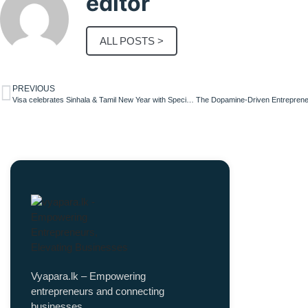
editor
ALL POSTS >
PREVIOUS
Visa celebrates Sinhala & Tamil New Year with Special Rewards for Sri Lankan Visa Cardholders
Vyapara.lk – Empowering
entrepreneurs and connecting
businesses