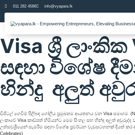
011 282 4588
info@vyapara.lk
Visa ශ්‍රී ලාංකි
සඳහා විශේෂ දී
හින්දු අලුත් අවු
ඩිජිටල් ගෙවීම් පිලිබඳ ගෝලීය ප්‍රමුඛතම ආයතනය වන Visa සමාගම (NYSE
ලංකාවේ Visa කාඩ්පත් හිමියන්ට මෙම සිංහල සහ හින්දු අලුත් අවුරුද්ද 
උත්සවශ්‍රීයෙන් සැමරීම සඳහා විශේෂ ප්‍රවර්ධන වැඩසටහනක් දියත් කර
Celebrates)