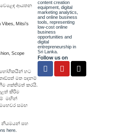
තර වෙළෙඳ ආයතන
Vibes, Mitsi’s
shion, Scope
Follow us on
රිභෝගිකයින් හට
කාඩ්පත් මත පදනම්
නීම ශක්තිමත් කරයි.
ුළත් කිරීම
ම් මඟින්
් මෙහෙවර සමඟ
්ණ නියමයන් සහ
ons here
.