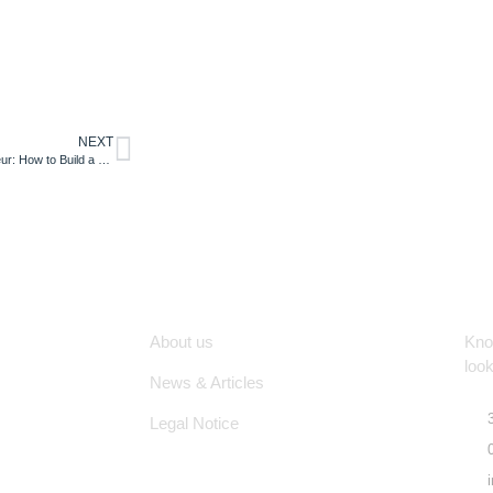
NEXT
The Dopamine-Driven Entrepreneur: How to Build a Business That Fuels Your Brain
Quick Links
Lo
About us
Know
look
News & Articles
Legal Notice