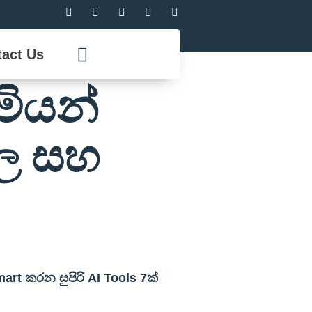
act Us
ිමියන්
හල සහ
rt කරන සුපිරි AI Tools 7ක්