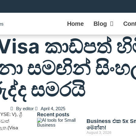
Home
Blog
Cont
ක Visa කාඩ්පත් හ
මනා සමඟින් සිං
රුද්ද සමරයි
By
editor
April 4, 2025
Recent posts
: V), ශ්‍රී
Business එක 5x Sma
වඩාත්
මෙන්න!
 ඇත.(Visa
August 3, 2026