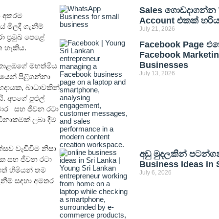
Sales ගොඩදාගන්න 
රන අතරම
Account එකක් හරි
 මිලදී ගැනීම්
July 21, 2026
රා ප්‍රමුඛ පෙළේ
Facebook Page එකෙ
ත හැකිය.
Facebook Marketing
Businesses
 කොළඹගේ මහත්මිය
July 13, 2026
රයෙන් පිළිගන්නා
ිලාභදායක, බාධාවකින්
ි. අපගේ පුළුල්
ංචාර සහ ජීවන රටා
වටිනාකමක් ලබා දීම
ත්සව වැඩිවීම නිසා
අඩු මුදලකින් පටන්ග
රක සහ ජීවන රටා
Business Ideas in 
පත් හිමියන් තම
July 6, 2026
ගැනීම් සඳහා අමතර