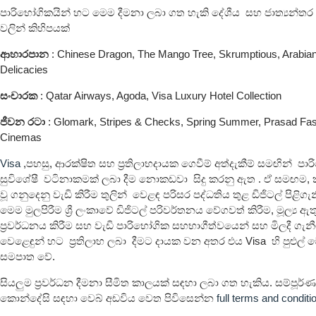
පාරිභෝගිකයින් හට මෙම දීමනා ලබා ගත හැකි දේශීය සහ ජාත්‍යන්
වලින් කිහිපයක්
ආහාරපාන
: Chinese Dragon, The Mango Tree, Skrumptious, Arabian 
Delicacies
සංචාරක
: Qatar Airways, Agoda, Visa Luxury Hotel Collection
ජීවන රටා
: Glomark, Stripes & Checks, Spring Summer, Prasad Fa
Cinemas
Visa
,පහසු, ආරක්ෂිත සහ ප්‍රතිලාභදායක ගෙවීම් අත්දැකීම් සමඟින් පා
සුවිශේෂී වටිනාකමක් ලබා දීම නොකඩවා සිදු කරනු ඇත . ඒ සමඟම, 
වූ ගනුදෙනු වැඩි කිරීම තුලින් වෙළඳ පරිසර පද්ධතිය තුළ ඩිජිටල් පිළිගැ
මෙම මුලපිරීම ශ්‍රී ලංකාවේ ඩිජිටල් පරිවර්තනය වේගවත් කිරීම, මූල්‍ය ඇත
ප්‍රවර්ධනය කිරීම සහ වැඩි පාරිභෝගික සහභාගීත්වයෙන් සහ මිලදී ගැනී
වෙළෙඳුන් හට ප්‍රතිලාභ ලබා දීමට දායක වන අතර එය Visa හි පුළුල
සමපාත වේ.
සියලුම ප්‍රවර්ධන දීමනා සීමිත කාලයක් සඳහා ලබා ගත හැකිය. සම්පූර
කොන්දේසි සඳහා වෙබ් අඩවිය වෙත පිවිසෙන්න
full terms and conditi