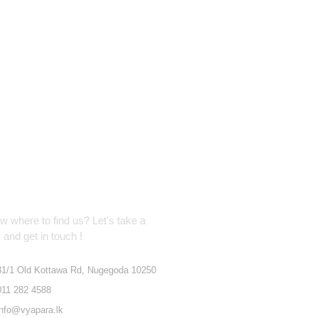
cation Address
 where to find us? Let's take a
 and get in touch !
31/1 Old Kottawa Rd, Nugegoda 10250
011 282 4588
info@vyapara.lk