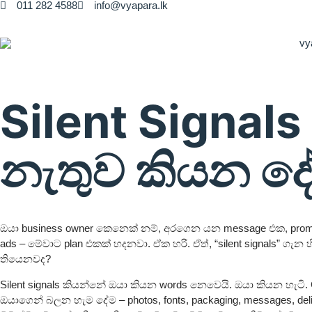
011 282 4588
info@vyapara.lk
Silent Signals
නැතුව කියන දේ
ඔයා business owner කෙනෙක් නම්, අරගෙන යන message එක, promot
ads – මේවාට plan එකක් හදනවා. ඒක හරි. ඒත්, “silent signals” ගැන
තියෙනවද?
Silent signals කියන්නේ ඔයා කියන words නෙවෙයි. ඔයා කියන හැටි.
ඔයාගෙන් බලන හැම දේම – photos, fonts, packaging, messages, deli