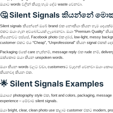
ඔයාට words වලින් කියපු හැම දේම waste වෙනවා.
🤔 Silent Signals කියන්නේ මොක
Silent signals කියන්නේ ඔබේ brand එක නොකියා කියන හැම දෙයක්ම
එකට ඔයා ගැන අවබෝධයක් ලැබෙනවා. ඔයා “Premium Quality” කියන
තියෙනවට පස්සේ, Facebook photo එක දුබර, low-light, messy backg
customer එකට එය “Cheap”, “Unprofessional” කියන signal එකක් දෙ
Packaging එකේ care නැත්නම්, message reply එක rude නම්, deliver
ඔක්කොම ඔයා කියන unspoken words.
ඔයා කියන words වලට වඩා, customersට වැදගත් වෙනවා ඔයා ක
කියනවද කියන එක.
🌟 Silent Signals Examples
ඔයාගෙ photography style එක, font and colors, packaging, message s
experience – මේවාම silent signals.
ඔයා bright, clear, clean photo use කළාම customer එකට modern, prof