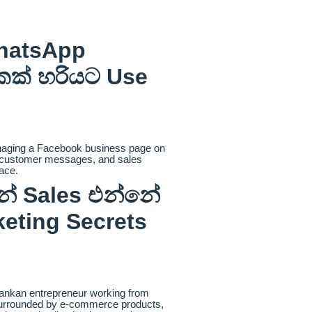
hatsApp
කක් හරියට Use
් Sales එන්නේ
eting Secrets