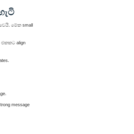
හැටි
වෙයි. මේක small
 – එකකට align
ates.
age.
strong message