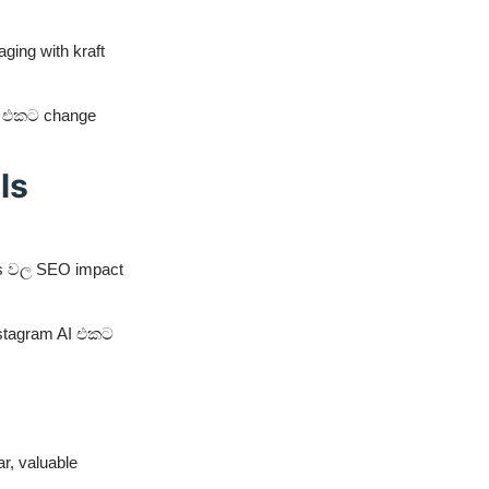
ging with kraft
el එකට change
ls
els වල SEO impact
nstagram AI එකට
r, valuable