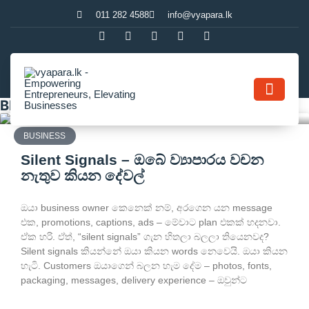
011 282 4588
info@vyapara.lk
Blog
Contact Us
BUSINESS
Silent Signals – ඔබේ ව්‍යාපාරය වචන
නැතුව කියන දේවල්
ඔයා business owner කෙනෙක් නම්, අරගෙන යන message
එක, promotions, captions, ads – මේවාට plan එකක් හදනවා.
ඒක හරි. ඒත්, “silent signals” ගැන හිතලා බලලා තියෙනවද?
Silent signals කියන්නේ ඔයා කියන words නෙවෙයි. ඔයා කියන
හැටි. Customers ඔයාගෙන් බලන හැම දේම – photos, fonts,
packaging, messages, delivery experience – ඔවුන්ට