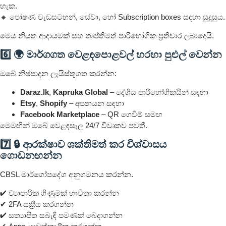
හැක.
🔸 පෝෂණ වැඩසටහන්, සේවා, හෝ Subscription boxes සඳහා සුදුසුය.
මෙය නියත ආදායමක් සහ තෘප්තිමත් පාරිභෝගික ප්‍රතිචාර ලබාදෙයි.
6️⃣ 🌍 මාර්ගගත වෙළඳපොළවල් හරහා පුළුල් වෙන්න
ඔබේ නිෂ්පාදන ලැයිස්තුගත කරන්න:
Daraz.lk
,
Kapruka Global
– දේශීය පාරිභෝගිකයින් සඳහා
Etsy
,
Shopify
– අපනයන සඳහා
Facebook Marketplace
– QR ගෙවීම් සමඟ
මෙමඟින් ඔබේ වෙළඳසැල 24/7 විවෘතව පවතී.
7️⃣ 🔒 ආරක්ෂාව ශක්තිමත් කර විශ්වාසය
ගොඩනඟන්න
CBSL මාර්ගෝපදේශ අනුගමනය කරන්න.
✔ ව්‍යාපාරික ගිණුමක් භාවිතා කරන්න
✔ 2FA සක්‍රීය කරගන්න
✔ සත්‍යාපිත සබැඳි පමණක් බෙදාගන්න