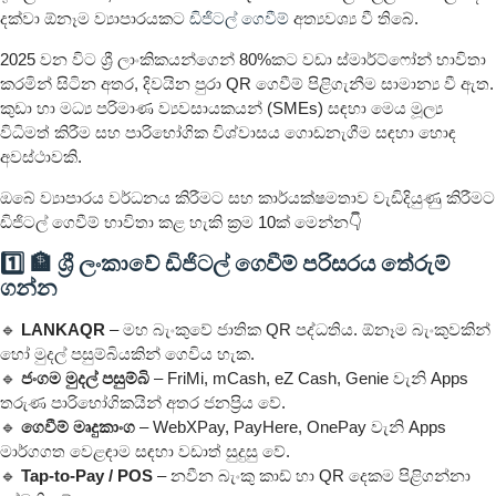
දක්වා ඕනෑම ව්‍යාපාරයකට
ඩිජිටල් ගෙවීම්
අත්‍යවශ්‍ය වී තිබේ.
2025 වන විට ශ්‍රී ලාංකිකයන්ගෙන් 80%කට වඩා ස්මාර්ට්ෆෝන් භාවිතා
කරමින් සිටින අතර, දිවයින පුරා QR ගෙවීම් පිළිගැනීම සාමාන්‍ය වී ඇත.
කුඩා හා මධ්‍ය පරිමාණ ව්‍යවසායකයන් (SMEs) සඳහා මෙය මූල්‍ය
විධිමත් කිරීම සහ පාරිභෝගික විශ්වාසය ගොඩනැගීම සඳහා හොඳ
අවස්ථාවකි.
ඔබේ ව්‍යාපාරය වර්ධනය කිරීමට සහ කාර්යක්ෂමතාව වැඩිදියුණු කිරීමට
ඩිජිටල් ගෙවීම් භාවිතා කළ හැකි ක්‍රම 10ක් මෙන්න👇
1️⃣ 🏦 ශ්‍රී ලංකාවේ ඩිජිටල් ගෙවීම් පරිසරය තේරුම්
ගන්න
🔹
LANKAQR
– මහ බැංකුවේ ජාතික QR පද්ධතිය. ඕනෑම බැංකුවකින්
හෝ මුදල් පසුම්බියකින් ගෙවිය හැක.
🔹
ජංගම මුදල් පසුම්බි
– FriMi, mCash, eZ Cash, Genie වැනි Apps
තරුණ පාරිභෝගිකයින් අතර ජනප්‍රිය වේ.
🔹
ගෙවීම් මෘදුකාංග
– WebXPay, PayHere, OnePay වැනි Apps
මාර්ගගත වෙළඳාම සඳහා වඩාත් සුදුසු වේ.
🔹
Tap-to-Pay / POS
– නවීන බැංකු කාඩ් හා QR දෙකම පිළිගන්නා