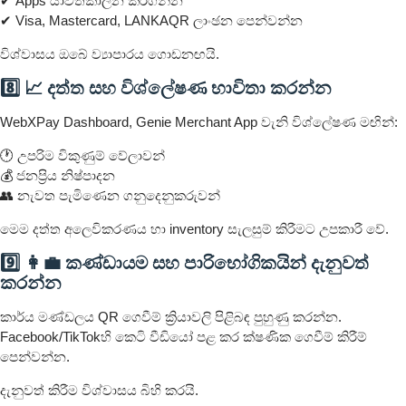
✔ Apps යාවත්කාලීන කරගන්න
✔ Visa, Mastercard, LANKAQR ලාංඡන පෙන්වන්න
විශ්වාසය ඔබේ ව්‍යාපාරය ගොඩනඟයි.
8️⃣ 📈 දත්ත සහ විශ්ලේෂණ භාවිතා කරන්න
WebXPay Dashboard, Genie Merchant App වැනි විශ්ලේෂණ මඟින්:
🕐 උපරිම විකුණුම් වේලාවන්
💰 ජනප්‍රිය නිෂ්පාදන
👥 නැවත පැමිණෙන ගනුදෙනුකරුවන්
මෙම දත්ත අලෙවිකරණය හා inventory සැලසුම් කිරීමට උපකාරී වේ.
9️⃣ 👩‍💼 කණ්ඩායම සහ පාරිභෝගිකයින් දැනුවත්
කරන්න
කාර්ය මණ්ඩලය QR ගෙවීම් ක්‍රියාවලි පිළිබඳ පුහුණු කරන්න.
Facebook/TikTokහි කෙටි වීඩියෝ පළ කර ක්ෂණික ගෙවීම් කිරීම්
පෙන්වන්න.
දැනුවත් කිරීම විශ්වාසය බිහි කරයි.