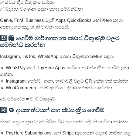
✅ ස්වයංක්‍රීය විකුණුම් වාර්තා
✅ බදු සහ විගණන සඳහා පහසු සම්බන්ධතා
Genie, FriMi Business වැනි Apps QuickBooks හෝ Xero සඳහා
අපනයනය කළ හැකි වාර්තා සපයයි.
4️⃣ 🛍️ ගෙවීම් මාර්ගගත හා සමාජ විකුණුම් වලට
සම්බන්ධ කරන්න
Instagram, TikTok, WhatsApp හරහා විකුණන SMEs සඳහා:
🔹 WebXPay හෝ PayHere Apps භාවිතා කර ක්ෂණික ගෙවීම් ලබා
ගන්න.
🔹 Instagram පෝස්ට්, කතා, නාමාවලි වලට QR කේත එක් කරන්න.
🔹 WooCommerce වෙබ් අඩවියට ද්වාර සම්බන්ධ කරන්න.
අඩු ඝර්ෂණය = වැඩි විකුණුම්.
5️⃣ 🔁 දායකත්වයන් සහ ස්වයංක්‍රීය ගෙවීම්
නිතර ගනුදෙනුකරුවන් සිටින විට දායකත්ව පද්ධති භාවිතා කරන්න.
🔸 PayHere Subscriptions හෝ Stripe (අපනයන සඳහා) භාවිතා කළ