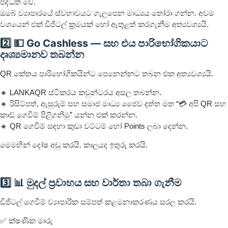
පද්ධති වේ.
ඔබේ ව්‍යාපාරයේ ස්වභාවයට ගැලපෙන මාධ්‍යය තෝරා ගන්න. අවම
වශයෙන් එක් ඩිජිටල් ක්‍රමයක් හෝ ඇතුළත් කරගැනීම අත්‍යවශ්‍යයි.
2️⃣ 💵 Go Cashless — සහ එය පාරිභෝගිකයාට
දෘශ්‍යමානව තබන්න
QR කේතය පාරිභෝගිකයින්ට පෙනෙන්නට තබන එක අත්‍යවශ්‍යයි.
🔸 LANKAQR ස්ටිකරය කවුන්ටරය අසල තබන්න.
🔸 රිසිට්පත්, ඇසුරුම් සහ සමාජ මාධ්‍ය ජෛව දත්ත මත “💳 අපි QR සහ
කාඩ් ගෙවීම් පිළිගනිමු” යන්න එක් කරන්න.
🔸 QR ගෙවීම් සඳහා කුඩා වට්ටම් හෝ Points ලබා දෙන්න.
මෙමඟින් දෝෂ අඩු කරයි. කාලයද ඉතුරු කරයි.
3️⃣ 📊 මුදල් ප්‍රවාහය සහ වාර්තා තබා ගැනීම
ඩිජිටල් ගෙවීම් ව්‍යාපාරික සම්පත් කළමනාකරණය සරල කරයි.
✅ ක්ෂණික මාරු