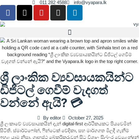
011 282 4588
info@vyapara.lk
ශ්‍රී ලාංකික ව්‍යවසායකයින්ට
ඩිජිටල් ගෙවීම් වැදගත්
වන්නේ ඇයි? 💳
By
editor
October 27, 2025
ශ්‍රී ලංකාවේ ව්‍යවසායකයින් දැන් digital-first ආර්ථිකයකට පියවෙමින්
සිටිති. ස්මාර්ට්ෆෝන්, ෆින්ටෙක් වේදිකා, සහ මාර්ගගත මිලදී ගැනීම්
ඉහළ යාම නිසා, ගෘහස්ථ බේකරිකරුවන් සිට විශාල සිල්ලර වෙළෙන්දන්