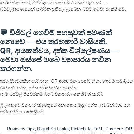
කාර්යක්ෂමතාව, විනිවිදභාවය සහ විශ්වාසය වැඩි වේ. –
ඩිජිටල්කරණයෙන් සාර්ථක ප්‍රතිඵල ලැබෙන බවට මේවා සාක්ෂි වේ.
💬
පහසුවක් පමණක්
ඩිජිටල් ගෙවීම්
නොවේ — එය තරඟකාරී වාසියකි.
QR, දායකත්වය, දත්ත විශ්ලේෂණය —
මේවා ඔස්සේ ඔබේ ව්‍යාපාරය නවීන
කරගන්න.
කුඩා පියවරකින් අරඹන්න: QR code එක පෙන්වන්න, ගෙවීම් සබැඳියක්
එක් කරගන්න, දත්ත නිරීක්ෂණය කරන්න.
සෑම ඩිජිටල් පියවරක්ම ඔබේ ව්‍යාපාරය ශක්තිමත් කරයි.
ශ්‍රී ලංකාවේ ව්‍යාපාර ක්ෂේත්‍රයේ අනාගතය මුදල් රහිත, සම්බන්ධිත, සහ
පාරිභෝගික-කේන්ද්‍රීයයි.
Business Tips
,
Digital Sri Lanka
,
FintechLK
,
FriMi
,
PayHere
,
QR