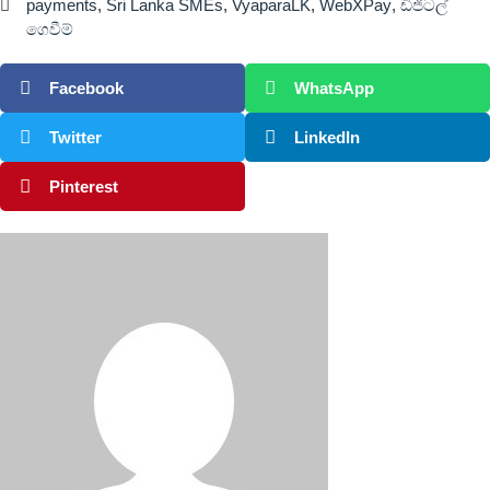
payments
,
Sri Lanka SMEs
,
VyaparaLK
,
WebXPay
,
ඩිජිටල්
ගෙවීම්
Facebook
WhatsApp
Twitter
LinkedIn
Pinterest