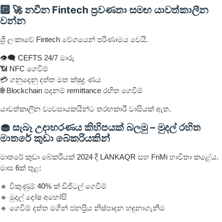
🔟 🚀 නවීන Fintech ප්‍රවණතා සමඟ යාවත්කාලීන
වන්න
ශ්‍රී ලංකාවේ Fintech වේගයෙන් පරිණාමය වෙයි.
👁‍🗨 CEFTS 24/7 මාරු
📶 NFC ගෙවීම්
💳 ගනුදෙනු දත්ත මත ක්ෂුද්‍ර ණය
🌐 Blockchain පදනම් remittance රහිත ගෙවීම්
යාවත්කාලීන ව්‍යවසායකයින්ට තරඟකාරී වාසියක් ඇත.
🧁 සැබෑ උදාහරණය කිහිපයක් බලමු – මුදල් රහිත
මාතරේ කුඩා බේකරියකින්
මාතරේ කුඩා බේකරියක් 2024 දී LANKAQR සහ FriMi භාවිතා කළේය.
මාස 6ක් තුළ:
🔹 විකුණුම් 40% ක් ඩිජිටල් ගෙවීම්
🔹 මුදල් දෝෂ අහෝසි
🔹 ගෙවීම් දත්ත මගින් ජනප්‍රිය නිෂ්පාදන හඳුනාගැනීම