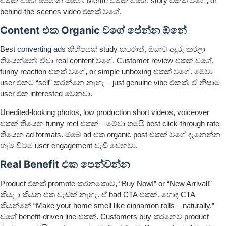
එකක් වගේ පේන්න ඕනේ. Meme එකක් වගේ, story එකක් වගේ, or
behind-the-scenes video එකක් වගේ.
Content එක Organic වගේ පේන්න ඕනේ
Best
converting ads
කිහිපයක් study කරොත්, ඔයාව අඳුරු කරලා
තියෙන්නේ: ඒවා real content වගේ. Customer review එකක් වගේ,
funny reaction එකක් වගේ, or simple unboxing එකක් වගේ. මේවා
user එකට “sell” කරන්නෙ නැහැ – just genuine vibe එකක්. ඒ නිසාම
user එක interested වෙනවා.
Unedited-looking photos, low production short videos, voiceover
එකක් තියෙන funny reel එකක් – මේවා තමයි best click-through rate
තියෙන ad formats. ඔබේ ad එක organic post එකක් වගේ දැනෙන්න
හැම විටම user engagement වැඩි වෙනවා.
Real Benefit එක පෙන්වන්න
Product එකක් promote කරනකොට, “Buy Now!” or “New Arrival!”
කියලා කියන එක වැඩක් නැහැ. ඒ bad CTA එකක්. හොඳ CTA
කියන්නේ “Make your home smell like cinnamon rolls – naturally.”
වගේ benefit-driven line එකක්. Customers buy කරනෙව product