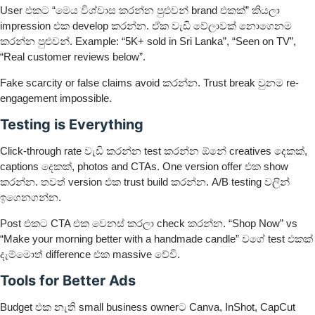
User එකට “මෙය විශ්වාස කරන්න පුළුවන් brand එකක්” කියලා
impression එක develop කරන්න. ඒක වැඩි වේලාවක් නොගෙනම
කරන්න පුළුවන්. Example: “5K+ sold in Sri Lanka”, “Seen on TV”,
“Real customer reviews below”.
Fake scarcity or false claims avoid කරන්න. Trust break වුනම re-
engagement impossible.
Testing is Everything
Click-through rate වැඩි කරන්න test කරන්න ඕනේ creatives දෙකක්,
captions දෙකක්, photos and CTAs. One version offer එක show
කරන්න. තවත් version එක trust build කරන්න. A/B testing වලින්
ඉගෙනගන්න.
Post එකට CTA එක වෙනස් කරලා check කරන්න. “Shop Now” vs
“Make your morning better with a handmade candle” වගේ test එකක්
දැම්මොත් difference එක massive වේවි.
Tools for Better Ads
Budget එක නැති small business ownerට Canva, InShot, CapCut