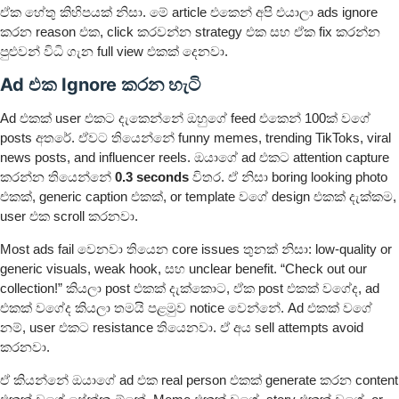
ඒක හේතු කිහිපයක් නිසා. මේ article එකෙන් අපි එයාලා ads ignore
කරන reason එක, click කරවන්න strategy එක සහ ඒක fix කරන්න
පුළුවන් විධි ගැන full view එකක් දෙනවා.
Ad එක Ignore කරන හැටි
Ad එකක් user එකට දැකෙන්නේ ඔහුගේ feed එකෙන් 100ක් වගේ
posts අතරේ. ඒවට තියෙන්නේ funny memes, trending TikToks, viral
news posts, and influencer reels. ඔයාගේ ad එකට attention capture
කරන්න තියෙන්නේ
0.3 seconds
විතර. ඒ නිසා boring looking photo
එකක්, generic caption එකක්, or template වගේ design එකක් දැක්කම,
user එක scroll කරනවා.
Most ads fail වෙනවා තියෙන core issues තුනක් නිසා: low-quality or
generic visuals, weak hook, සහ unclear benefit. “Check out our
collection!” කියලා post එකක් දැක්කොට, ඒක post එකක් වගේද, ad
එකක් වගේද කියලා තමයි පළමුව notice වෙන්නේ. Ad එකක් වගේ
නම්, user එකට resistance තියෙනවා. ඒ අය sell attempts avoid
කරනවා.
ඒ කියන්නේ ඔයාගේ ad එක real person එකක් generate කරන content