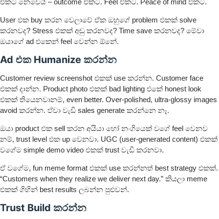
එකට නෙවෙයි – outcome එකට. Feel එකට. Peace of mind එකට.
User එක buy කරන වෙලාවේ ඒක ඔහුගේ problem එකක් solve
කරනවද? Stress එකක් අඩු කරනවද? Time save කරනවද? මේවා
ඔයාගේ ad එකෙන් feel වෙන්න ඕනේ.
Ad එක Humanize කරන්න
Customer review screenshot එකක් use කරන්න. Customer face
එකක් දාන්න. Product photo එකක් bad lighting එකේ honest look
එකක් තියෙනවානම්, even better. Over-polished, ultra-glossy images
avoid කරන්න. ඒවා වැඩි sales generate කරන්නෙ නෑ.
ඔයා product එක sell කරන අයියා හෝ නංගියෙක් වගේ feel වෙනව
නම්, trust level එක up වෙනවා. UGC (user-generated content) එකක්
වගේම simple demo video එකක් trust වැඩි කරනවා.
ඒ වගේම, fun meme format එකක් use කරන්නත් best strategy එකක්.
“Customers when they realize we deliver next day.” කියලා meme
එකක් ගිහින් best results ලබන්න පුළුවන්.
Trust Build කරන්න