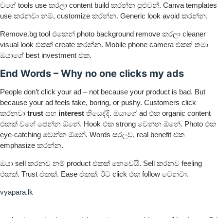
වගේ tools use කරලා content build කරන්න පුළුවන්. Canva templates
use කරනවා නම්, customize කරන්න. Generic look avoid කරන්න.
Remove.bg tool එකෙන් photo background remove කරලා cleaner
visual look එකක් create කරන්න. Mobile phone camera එකත් තමා
ඔයාගේ best investment එක.
End Words – Why no one clicks my ads
People don’t click your ad – not because your product is bad. But
because your ad feels fake, boring, or pushy. Customers click
කරනවා
trust
සහ
interest
තියෙද්දි. ඔයාගේ ad එක organic content
එකක් වගේ පේන්න ඕනේ. Hook එක strong වෙන්න ඕනේ. Photo එක
eye-catching වෙන්න ඕනේ. Words සරලව, real benefit එක
emphasize කරන්න.
ඔයා sell කරනව නම් product එකක් නෙවෙයි. Sell කරනව feeling
එකක්. Trust එකක්. Ease එකක්. ඊට click එක follow වෙනවා.
vyapara.lk