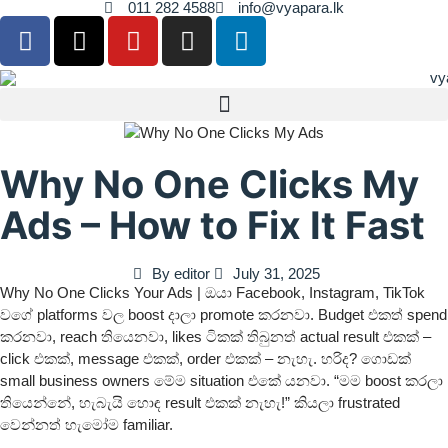
011 282 4588
info@vyapara.lk
Why No One Clicks My
Ads – How to Fix It Fast
By
editor
July 31, 2025
Why No One Clicks Your Ads | ඔයා Facebook, Instagram, TikTok
වගේ platforms වල boost දාලා promote කරනවා. Budget එකත් spend
කරනවා, reach තියෙනවා, likes ටිකක් තිබුනත් actual result එකක් –
click එකක්, message එකක්, order එකක් – නැහැ. හරිද? ගොඩක්
small business owners මේම situation එකේ යනවා. “මම boost කරලා
තියෙන්නේ, හැබැයි හොඳ result එකක් නැහැ!” කියලා frustrated
වෙන්නත් හැමෝම familiar.