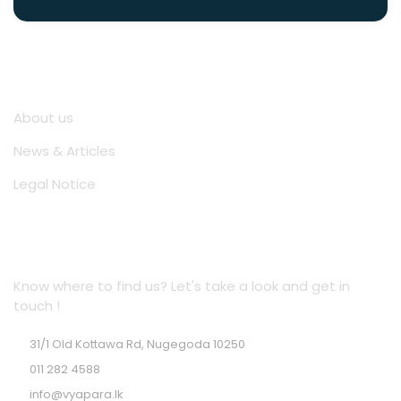
Quick Links
About us
News & Articles
Legal Notice
Location Address
Know where to find us? Let's take a look and get in
touch !
31/1 Old Kottawa Rd, Nugegoda 10250
011 282 4588
info@vyapara.lk