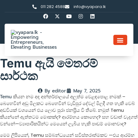
011 282 4588
info@vyapara.lk
Temu ඇයි මෙතරම්
සාර්ථක
By
editor
May 7, 2025
Temu
කියන නම අද අන්තර්ජාලයේ අලුත්ම වෙළඳපොළ නමක් –
බෙහෙවින් අඩු මිලකට බෙහෙවින් වැඩිපුර දේවල් මිලදී ගත හැකි වෙබ්
අඩවියක් වශයෙන් එය ලොව පුරා ජනප්‍රිය වී තිබේ. නමුත් Temu
කියන්නේ ඇත්තටම මොකක්ද? ආරම්භය කොහෙද? සහ වඩාත් වැදගත්
වන්නේ—ව්‍යාපාරිකයින්ට මෙයෙන් ලැබිය හැකි පාඩම් මොනවාද?
මෙම ලිපියෙන්, Temu සම්බන්ධයෙන් සවිස්තරාත්මකව —එය ආරම්භ