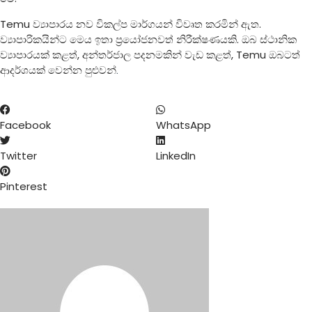
Temu ව්‍යාපාරය නව විකල්ප මාර්ගයන් විවෘත කරමින් ඇත.
ව්‍යාපාරිකයින්ට මෙය ඉතා ප්‍රයෝජනවත් නිරීක්ෂණයකි. ඔබ ස්ථානික
ව්‍යාපාරයක් කළත්, අන්තර්ජාල පදනමකින් වැඩ කළත්, Temu ඔබටත්
ආදර්ශයක් වෙන්න පුළුවන්
.
Facebook
WhatsApp
Twitter
LinkedIn
Pinterest