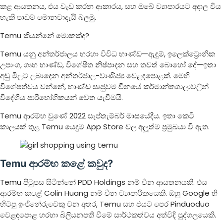
කළ ආයතනය, එය වැඩ කරන ආකාරය, සහ ඔබේ ව්‍යාපාරයට අදාල විය
හැකි පාඩම් මොනවාදැයි බලමු.
Temu කියන්නේ මොකක්ද?
Temu යනු අන්තර්ජාලය හරහා විවිධ භාණ්ඩ—ඇඳුම්, ඉලෙක්ට්‍රොනික
උපාංග, ගෘහ භාණ්ඩ, විශේෂිත නිෂ්පාදන සහ තවත් බොහෝ දේ—ඉතා
අඩු මිලට ලබාදෙන අන්තර්ජාල-වාණිජ්‍ය වෙළඳපොළක්. මෙහි
විශේෂත්වය වන්නේ, භාණ්ඩ සෘජුවම චීනයේ කර්මාන්තශාලාවලින්
විදේශීය පාරිභෝගිකයන් වෙත යැවීමයි.
Temu ආරම්භ වුණේ 2022 සැප්තැම්බර් මාසයේදීය. ඉතා කෙටි
කාලයක් තුළ Temu යෙදුම App Store වල අලූත්ම ප්‍රමුඛයා වී ඇත.
Temu ආරම්භ කළේ කවුද?
Temu පිටුපස සිටින්නේ PDD Holdings නම් චීන ආයතනයකි. එය
ආරම්භ කළේ Colin Huang නම් චීන ව්‍යාපාරිකයෙකි. ඔහු Google හි
හිටපු ඉංජිනේරුවෙකු වන අතර, Temu සහ එයට පෙර Pinduoduo
වෙළඳපොළ හරහා බිලියනපති වීමේ සාර්ථකත්වය අත්විඳි පුද්ගලයෙකි.