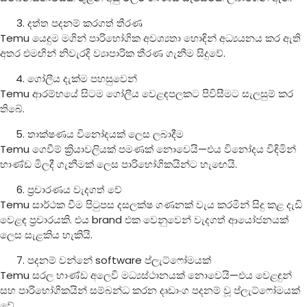
දත්ත පදනම් කරගත් තීරණ
Temu යෙදුම මගින් පාරිභෝගික අවශ්‍යතා හොඳින් අධ්‍යයනය කර ඇති
අතර එමඟින් නිවැරදි ව්‍යාපාරික තීරණ ගැනීම සිදුවේ.
ගෝලීය දැක්ම පහසුවෙන්
Temu ආරම්භයේ සිටම ගෝලීය වෙළඳපලකට පිවිසීමට සැලසුම් කර
තිබේ.
තාක්ෂණය විනෝදයක් ලෙස ලබාදීම
Temu ගෙවීම් ක්‍රියාවලියක් පමණක් නොවෙයි—එය විනෝදය විඳිමින්
භාණ්ඩ මිලදී ගැනීමක් ලෙස පාරිභෝගිකයින්ට හැඟෙයි.
ප්‍රචාරණය වැදගත් වේ
Temu සාර්ථක වීම පිටුපස දසලක්ෂ ගණනක් වැය කරමින් සිදු කළ දැඩි
වෙළඳ ප්‍රචාරයකි. එය brand එක වෙනුවෙන් වැදගත් ආයෝජනයක්
ලෙස සැළකිය හැකියි.
පදනම් වන්නේ software ප්ලැට්ෆෝමයක්
Temu සරල භාණ්ඩ අලෙවි මධ්‍යස්ථානයක් නොවෙයි—එය වෙළඳුන්
සහ පාරිභෝගිකයින් සම්බන්ධ කරන දෘඩාංග පදනම් වූ ප්ලැට්ෆෝමයක්
වේ.