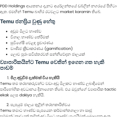
PDD Holdings ආයතනය දැනට අයර්ලන්තයේ ඩබ්ලින් නගරයේ පිහිටා
ඇත. එමඟින් Temu බාහිර රටවලට market karamin තිබේ.
Temu ජනප්‍රිය වුණු හේතු
අඩුම මිලට භාණ්ඩ
විශාල භාණ්ඩ තේරීමක්
සුවිශේෂී වෙළඳ ප්‍රචාරණය
වාණිජ ක්‍රීඩාකරණය (gamification)
ලොව පුරා සවිස්තරවත් සන්නිවේදන ජාලයක්
ව්‍යාපාරිකයින්ට Temu වෙතින් ඉගෙන ගත හැකි
පාඩම්
මිල අඩුවීම දැක්මක් විය හැකියි
Temu තම තරඟකරුවන්ට වඩා අඩු මිලකට භාණ්ඩ ලබාදීමෙන්
පාරිභෝගික අවධානය දිනාගෙන තිබේ. එය ඔවුන්ගේ ව්‍යාපාරික tactic
ekak ලෙස dakiya හැකියි.
සැපයුම් ජාලය තුළින් තරඟකාරිත්වය
Temu තමාට භාණ්ඩ සැපයෙන කර්මාන්තශාලා හා සෘජු
සම්බන්ධතාවයක් තුළින් අඩු මිලට භාණ්ඩ සැපයීමක් ලබාගෙන ඇත.