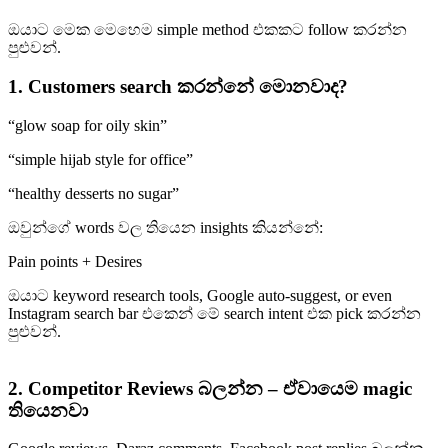
ඔයාට මෙක මෙහෙම simple method එකකට follow කරන්න
පුළුවන්.
1. Customers search කරන්නේ මොනවාද?
“glow soap for oily skin”
“simple hijab style for office”
“healthy desserts no sugar”
ඔවුන්ගේ words වල තියෙන insights කියන්නේ:
Pain points + Desires
ඔයාට keyword research tools, Google auto-suggest, or even
Instagram search bar එකෙන් මේ search intent එක pick කරන්න
පුළුවන්.
2. Competitor Reviews බලන්න – ඒවායෙම magic
තියෙනවා