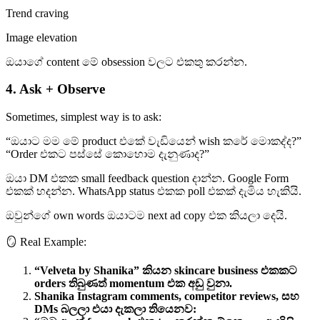
Trend craving
Image elevation
ඔයාගේ content මේ obsession වලට එකතු කරන්න.
4. Ask + Observe
Sometimes, simplest way is to ask:
“ඔයාට මම මේ product එකේ වැඩියෙන් wish කරේ මොකද්ද?”
“Order එකට පස්සේ කොහොම දැනුණාද?”
ඔයා DM එකක small feedback question දාන්න. Google Form
එකක් හදන්න. WhatsApp status එකක poll එකක් දැමිය හැකියි.
ඔවුන්ගේ own words ඔයාටම next ad copy එක කියලා දෙයි.
🪞 Real Example:
“Velveta by Shanika” කියන skincare business එකකට
orders තිබුණත් momentum එක අඩු වුනා.
Shanika Instagram comments, competitor reviews, සහ
DMs බලලා එයා දැකලා තියෙනව: