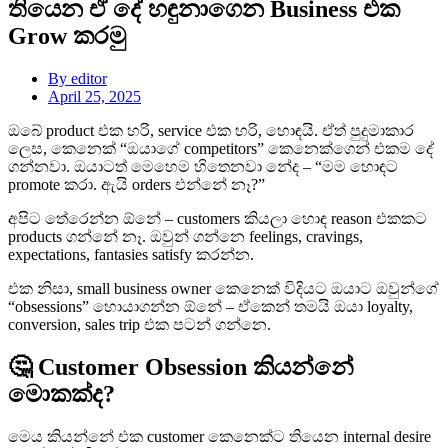
තියෙන ඒ දේ හඳුනාගෙන Business එක
Grow කරමු
By
editor
April 25, 2025
ඔබේ product එක හරි, service එක හරි, හොඳයි. ඒත් පුදුමාකාර
ලෙස, කෙනෙක් “ඔයාගේ competitors” කෙනෙක්ගෙන් එකම දේ
ගන්නවා. ඔයාටත් මෙහෙම හිතෙනවා නේද – “මම හොඳට
promote කරා. ඇයි orders එන්නේ නෑ?”
අපිට තේරෙන්න ඕනේ – customers කියලා හොඳ reason එකකට
products ගන්නේ නෑ. ඔවුන් ගන්නෙ feelings, cravings,
expectations, fantasies satisfy කරන්න.
එක නිසා, small business owner කෙනෙක් විදියට ඔයාට ඔවුන්ගේ
“obsessions” හොයාගන්න ඕනේ – ඒකෙන් තමයි ඔයා loyalty,
conversion, sales trip එක පටන් ගන්නෙ.
🤔 Customer Obsession කියන්නේ
මොකක්ද?
මෙය කියන්නේ එක customer කෙනෙක්ට තියෙන internal desire