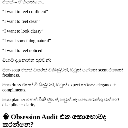
එකක් – ඒ කියන්නෙ..
“I want to feel confident”
“I want to feel clean”
“I want to look classy”
“I want something natural”
“I want to feel noticed”
ඔයාට දැනෙන්න පුළුවන්:
ඔයා soap එකක් විතරක් විකිණුවත්, ඔවුන් ගන්නෙ scent එකෙන්
freshness.
ඔයා dress එකක් විකිණුවත්, ඔවුන් expect කරනෙ elegance +
compliments.
ඔයා planner එකක් විකිණුවත්, ඔවුන් බලාපොරොත්තු වන්නේ
discipline + clarity.
🧠 Obsession Audit එක කොහොමද
කරන්නෙ?