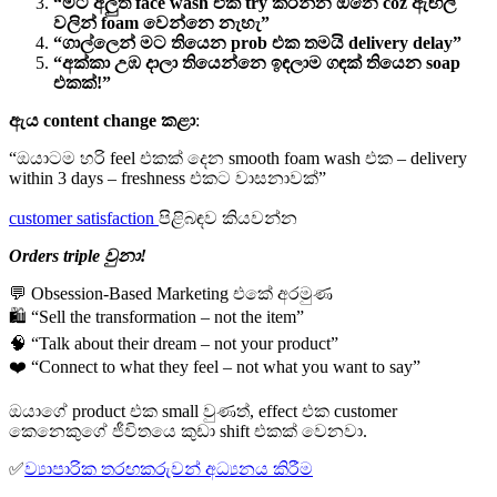
“මට අලුත් face wash එක try කරන්න ඕනෙ coz ඇඟිලි
වලින් foam වෙන්නෙ නැහැ”
“ගාල්ලෙන් මට තියෙන prob එක තමයි delivery delay”
“අක්කා උඹ දාලා තියෙන්නෙ ඉඳලාම ගඳක් තියෙන soap
එකක්!”
ඇය content change කළා
:
“ඔයාටම හරි feel එකක් දෙන smooth foam wash එක – delivery
within 3 days – freshness එකට වාසනාවක්”
customer satisfaction
පිළිබඳව කියවන්න
Orders triple වුනා!
💬 Obsession-Based Marketing එකේ අරමුණ
🛍️ “Sell the transformation – not the item”
🧠 “Talk about their dream – not your product”
❤️ “Connect to what they feel – not what you want to say”
ඔයාගේ product එක small වුණත්, effect එක customer
කෙනෙකුගේ ජීවිතයෙ කුඩා shift එකක් වෙනවා.
✅
ව්‍යාපාරික තරඟකරුවන් අධ්‍යනය කිරීම