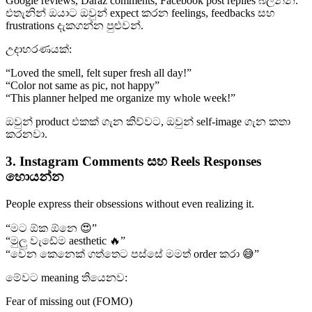
Google reviews, Daraz comments, Facebook post replies බලන්න.
එතැනින් ඔයාට ඔවුන් expect කරන feelings, feedbacks සහ
frustrations දැකගන්න පුළුවන්.
උදාහරණයක්:
“Loved the smell, felt super fresh all day!”
“Color not same as pic, not happy”
“This planner helped me organize my whole week!”
ඔවුන් product එකක් ගැන කිව්වට, ඔවුන් self-image ගැන කතා
කරනවා.
3. Instagram Comments සහ Reels Responses
හොයන්න
People express their obsessions without even realizing it.
“මට ඕක ඕනෙ 😍”
“මුලු වැඩේම aesthetic 🔥”
“වෙන කෙනෙක් ගත්තෙට පස්සේ මමත් order කරා 😅”
මේවට meaning තියෙනව:
Fear of missing out (FOMO)