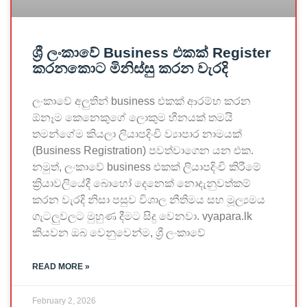
ශ්‍රී ලංකාවේ Business එකක් Register
කරනකොට මිනිස්සු කරන වැරදි
ලංකාවේ අලුතින් business එකක් ආරම්භ කරන
ඕනෑම කෙනෙකුගේ ලොකුම හීනයක් තමයි
තමන්ගේම කියලා ලියාපදිංචි ව්‍යාපාර නාමයක්
(Business Registration) පවත්වාගෙන යන එක.
නමුත්, ලංකාවේ business එකක් ලියාපදිංචි කිරීමේ
ක්‍රියාවලියේදී බොහෝ දෙනෙක් නොදැනුවත්කම්
කරන වැරදි නිසා පසුව විශාල නීතිමය සහ මූල්‍යමය
ගැටලුවලට මුහුණ දීමට සිදු වෙනවා. vyapara.lk
කියවන ඔබ වෙනුවෙන්ම, ශ්‍රී ලංකාවේ
READ MORE »
February 2, 2026