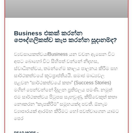
Business එකක් කරන්න
පෞද්ගලිකත්ව කැප කරන්න සූදානම්ද?
ව්‍යවසායකත්වය/Business යන වචන ඇසෙන විට
අපට බොහෝ විට සිහිපත් වන්නේ නිදහස,
ස්වාධීනත්වය, තමන්ගේම කාලය පාලනය කිරීම සහ
සාර්ථකත්වයේ කූටප්‍රාප්තියයි. සමාජ මාධ්‍යවල
පළවන “සාර්ථකත්වයේ කතා” (Success Stories)
මගින් පෙන්වන්නේ දිදුලන ප්‍රතිඵලය පමණි. නමුත්
එම සාර්ථකත්වය පිටුපස සැඟවුණු, කිසිවෙකුත් කතා
නොකරන “කැපකිරීම්” සමූහයක්ද පවතී. ඕනෑම
ව්‍යාපාරයක් ආරම්භ කිරීමට හෝ පවත්වාගෙන යාමට
පෙර