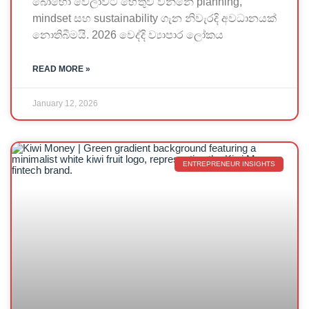
බොහෝ වෙලාවට හේතුව වන්නේ planning,
mindset සහ sustainability ගැන නිවැරදි අවධානයක්
නොතිබීමයි. 2026 වෙද්දි ව්‍යාපාර ලෝකය
READ MORE »
January 12, 2026
ENTREPRENEUR INSIGHTS