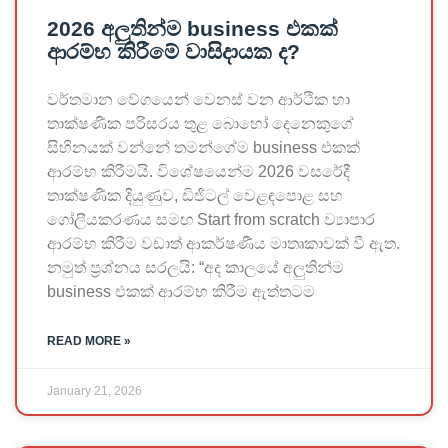
2026 අලුතින්ම business එකක්
ආරම්භ කිරීමේ වාසිදායක ද?
වර්තමාන වේගයෙන් වෙනස් වන ආර්ථික හා
තාක්ෂණික පරිසරය තුළ බොහෝ දෙනෙකුගේ
සිහිනයක් වන්නේ තමන්ගේම business එකක්
ආරම්භ කිරීමයි. විශේෂයෙන්ම 2026 වසරේදී
තාක්ෂණික දියුණුව, ඩිජිටල් වෙළඳපොළ සහ
ගෝලීයකරණය සමඟ Start from scratch ව්‍යාපාර
ආරම්භ කිරීම වඩාත් ආකර්ෂණීය මාතෘකාවක් වී ඇත.
නමුත් ප්‍රශ්නය සරලයි: “අද කාලයේ අලුතින්ම
business එකක් ආරම්භ කිරීම ඇත්තටම
READ MORE »
January 21, 2026