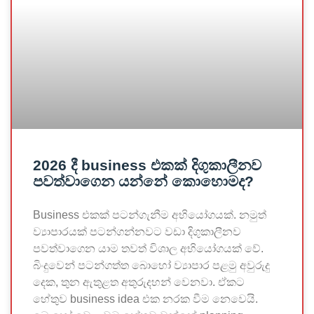
2026 දී business එකක් දිගුකාලීනව
පවත්වාගෙන යන්නේ කොහොමද?
Business එකක් පටන්ගැනීම අභියෝගයක්. නමුත්
ව්‍යාපාරයක් පටන්ගන්නවට වඩා දිගුකාලීනව
පවත්වාගෙන යාම තවත් විශාල අභියෝගයක් වේ.
බිංදුවෙන් පටන්ගත්ත බොහෝ ව්‍යාපාර පළමු අවුරුදු
දෙක, තුන ඇතුළත අතුරුදහන් වෙනවා. ඒකට
හේතුව business idea එක නරක වීම නෙවෙයි.