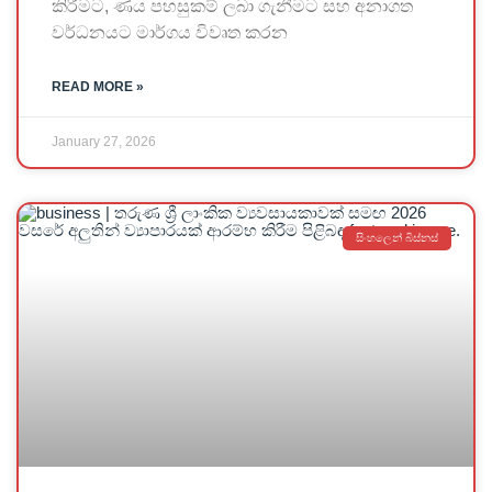
කිරීමට, ණය පහසුකම් ලබා ගැනීමට සහ අනාගත
වර්ධනයට මාර්ගය විවෘත කරන
READ MORE »
January 27, 2026
සිංහලෙන් බිස්නස්