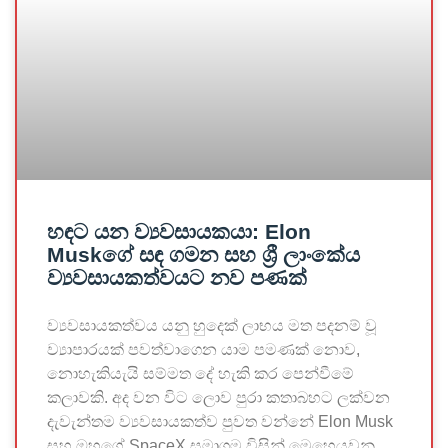
හඳට යන ව්‍යවසායකයා: Elon
Muskගේ සඳ ගමන සහ ශ්‍රී ලාංකේය
ව්‍යවසායකත්වයට නව පණක්
ව්‍යවසායකත්වය යනු හුදෙක් ලාභය මත පදනම් වූ
ව්‍යාපාරයක් පවත්වාගෙන යාම පමණක් නොව,
නොහැකියැයි සම්මත දේ හැකි කර පෙන්වීමේ
කලාවකි. අද වන විට ලොව පුරා කතාබහට ලක්වන
දැවැන්තම ව්‍යවසායකත්ව පුවත වන්නේ Elon Musk
සහ ඔහුගේ SpaceX සමාගම විසින් මෙහෙයවනු