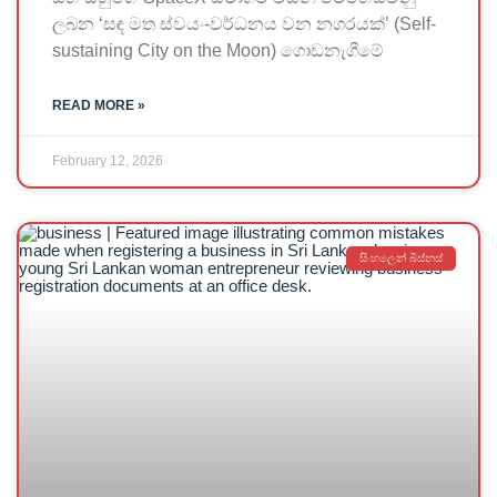
ලබන ‘සඳ මත ස්වයං-වර්ධනය වන නගරයක්’ (Self-
sustaining City on the Moon) ගොඩනැගීමේ
READ MORE »
February 12, 2026
සිංහලෙන් බිස්නස්