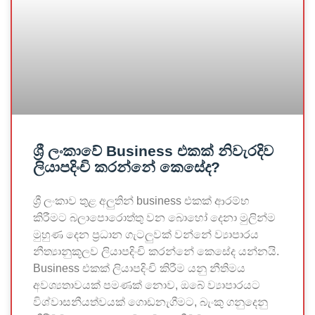
ශ්‍රී ලංකාවේ Business එකක් නිවැරදිව
ලියාපදිංචි කරන්නේ කෙසේද?
ශ්‍රී ලංකාව තුළ අලුතින් business එකක් ආරම්භ
කිරීමට බලාපොරොත්තු වන බොහෝ දෙනා මුලින්ම
මුහුණ දෙන ප්‍රධාන ගැටලුවක් වන්නේ ව්‍යාපාරය
නීත්‍යානුකූලව ලියාපදිංචි කරන්නේ කෙසේද යන්නයි.
Business එකක් ලියාපදිංචි කිරීම යනු නීතිමය
අවශ්‍යතාවයක් පමණක් නොව, ඔබේ ව්‍යාපාරයට
විශ්වාසනීයත්වයක් ගොඩනැගීමට, බැංකු ගනුදෙනු