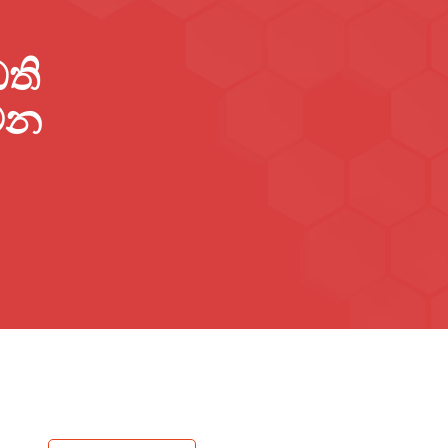
ධති
 වන