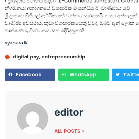
• ප්‍රාදේශීය ව්‍යාපාර සඳහා “E-Commerce Jumpstart Grants”
නිගමනය: අනාගතයේ ව්‍යාපාරික මංසන්ධිය ඊ-වාණිජ්‍යය වේ
ශ්‍රී ලංකාව ඩිජිටල් ආර්ථිකයක් වන්නට සැරසෙයි. එයට අත්වැලක
වාණිජ්‍ය අවස්ථාය. කුඩා ව්‍යාපාරිකයෙකු වුවද, ඔබට දැන් ල
තාක්ෂණය, විශ්වාසය, සහ ඉදිරිදසුනකි.
vyapara.lk
digital pay
,
entrepreneurship
Facebook
WhatsApp
Twitte
editor
ALL POSTS >