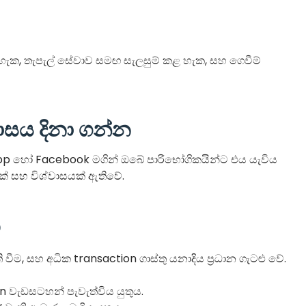
හැක, තැපැල් සේවාව සමඟ සැලසුම් කළ හැක, සහ ගෙවීම්
ාසය දිනා ගන්න
p හෝ Facebook මගින් ඔබේ පාරිභෝගිකයින්ට එය යැවිය
යක් සහ විශ්වාසයක් ඇතිවේ.
ව
, සහ අධික transaction ගාස්තු යනාදිය ප්‍රධාන ගැටළු වේ.
on වැඩසටහන් පැවැත්විය යුතුය.