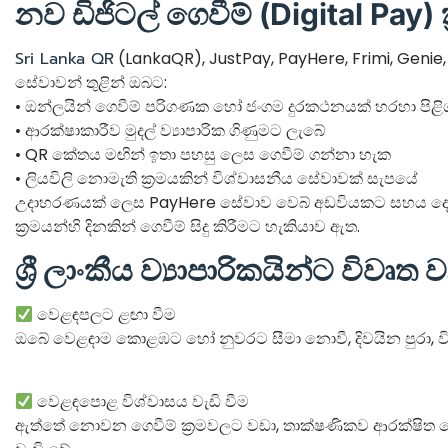
නව ඩිජිටල් ගෙවීම් (Digital Pay) ක
Sri Lanka QR
(LankaQR), JustPay, PayHere, Frimi, Genie, 
සේවාවන් තුළින් ඔබට:
• ඔන්ලයින් ගෙවීම් පරිගණක හෝ ජංගම දුරකථනයක් හරහා පිළ
• ආරක්ෂාකාරීව මුදල් ව්‍යාපාරික ගිණුමට ලැබේ
• QR කේතය මඟින් ඉතා පහසු ලෙස ගෙවීම් ගන්නා හැක
• ලියවිලි නොමැති ක්‍රමයකින් විශ්වාසනීය සේවාවක් සැපයේ
උදාහරණයක් ලෙස PayHere සේවාව වෙබ් අඩවියකට සහය දෙන 
ක්‍රමයන්හි දිනකින් ගෙවීම් සිදු කිරීමට හැකියාව ඇත.
ශ්‍රී ලාංකීය ව්‍යාපාරිකයින්ට විවෘ
වෙළඳපලට ළඟා වීම
ඔබේ වෙළඳාම කොළඹට හෝ නුවරට සීමා නොවී, දිවයින පුරා, වි
වෙළඳපොළ විශ්වාසය වැඩි වීම
ඇත්තේ නොවන ගෙවීම් ක්‍රමවලට වඩා, තාක්ෂණිකව ආරක්ෂිත 