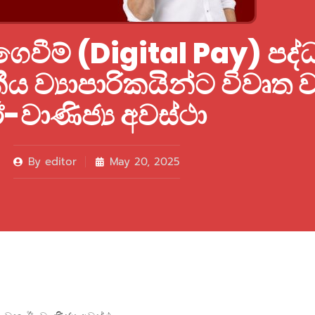
ගෙවීම් (Digital Pay) පද්
ංකීය ව්‍යාපාරිකයින්ට විවෘත
-වාණිජ්‍ය අවස්ථා
By
editor
May 20, 2025