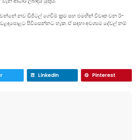
 වැනි ආධාර ලබාදිය යුතුය.
් වන්නේ නව ඩිජිටල් ගෙවීම් ක්‍රම සහ එමඟින් විවෘත වන ඊ-
ෝක වෙළඳපොළට පිවිසෙන්නට හැක. ඒ සඳහා අවශ්‍යම දේවල් නම්
r
LinkedIn
Pinterest