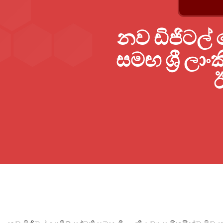
නව ඩිජිටල් 
සමඟ ශ්‍රී ලා
ඊ