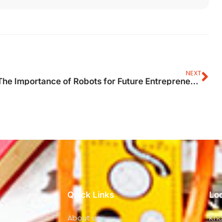
NEXT
The Importance of Robots for Future Entrepreneurs: Embracing Automation for Success
Quick Links
Lo
About us
Kno