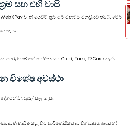
්‍රම සහ එහි වාසි
WebXPay වැනි ගෙවීම් ක්‍රම මේ වනවිට ජනප්‍රියවී තිබේ. මෙම
ිගත හැක
අතර, ඔබේ පාරිභෝගිකයාට Card, Frimi, EZCash වැනි
ත වන විශේෂ අවස්ථා
දේශයන්ටද පුළුල් කළ හැක.
සේවාවක් භාවිත කළ විට පාරිභෝගිකයාට විශ්වාසය බොහෝ