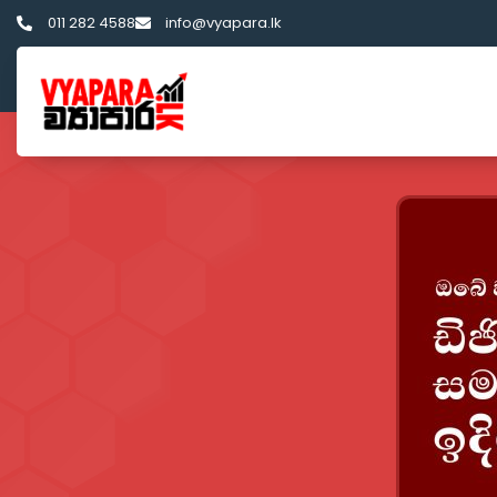
011 282 4588
info@vyapara.lk