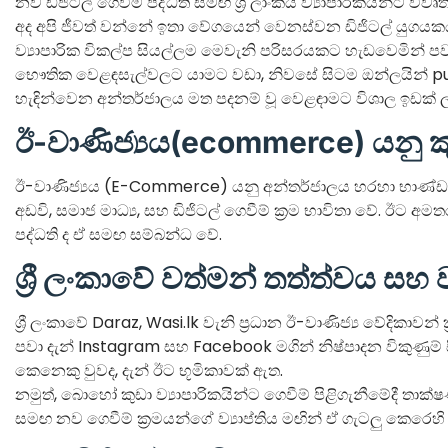
නව ඩිජිටල් ගෙවීම් පද්ධති සමඟ ශ්‍රී ලාංකීය ව්‍යාපාරිකයින්ට වි
අද අපි ජීවත් වන්නේ ඉතා වේගයෙන් වෙනස්වන ඩිජිටල් යුගයකය
ව්‍යාපාරික විකල්ප සියල්ලම මෙවැනි පරිසරයකට හැඩවෙමින් පවත
භෞතික වෙළඳසැල්වලට යාමට වඩා, නිවසේ සිටම ඔන්ලයින් pur
හැඳින්වෙන අන්තර්ජාලය මත පදනම් වූ වෙළඳාමට විශාල ඉඩක් ල
ඊ-වාණිජ්‍යය(ecommerce) යනු ක
ඊ-වාණිජ්‍යය (E-Commerce) යනු අන්තර්ජාලය හරහා භාණ්ඩ ස
අඩවි, සමාජ මාධ්‍ය, සහ ඩිජිටල් ගෙවීම් ක්‍රම භාවිතා වේ. ඊට 
පද්ධති ද ඒ සමඟ සම්බන්ධ වේ.
ශ්‍රී ලංකාවේ වත්මන් තත්ත්වය සහ
ශ්‍රී ලංකාවේ Daraz, Wasi.lk වැනි ප්‍රධාන ඊ-වාණිජ්‍ය වේදිකාවන්
පවා දැන් Instagram සහ Facebook මගින් නිෂ්පාදන විකුණුම් සිද
කෙනෙකු වුවද, දැන් ඊට භූමිකාවක් ඇත.
නමුත්, බොහෝ කුඩා ව්‍යාපාරිකයින්ට ගෙවීම් පිළිගැනීමේදී තාක්
සමඟ නව ගෙවීම් ක්‍රමයන්ගේ ව්‍යාප්තිය මඟින් ඒ ගැටලු කෙරෙහි ස