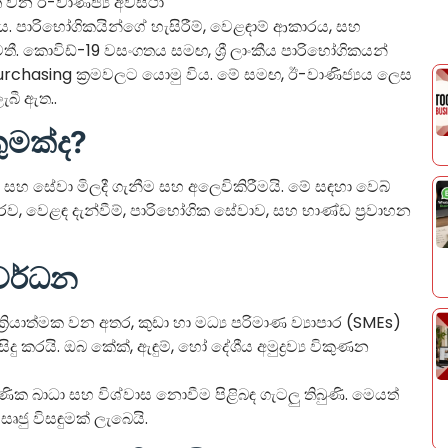
වෘත වන ඊ-වාණිජ්‍ය අවස්ථා
. පාරිභෝගිකයින්ගේ හැසිරීම්, වෙළඳාම් ආකාරය, සහ
ී. කොවිඩ්-19 වසංගතය සමඟ, ශ්‍රී ලාංකීය පාරිභෝගිකයන්
chasing ක්‍රමවලට යොමු විය. මේ සමඟ, ඊ-වාණිජ්‍යය ලෙස
ැබී ඇත..
ුමක්ද?
හ සේවා මිලදී ගැනීම සහ අලෙවිකිරීමයි. මේ සඳහා වෙබ්
අමතරව, වෙළඳ දැන්වීම්, පාරිභෝගික සේවාව, සහ භාණ්ඩ ප්‍රවාහන
 වර්ධන
 ක්‍රියාත්මක වන අතර, කුඩා හා මධ්‍ය පරිමාණ ව්‍යාපාර (SMEs)
ු කරයි. ඔබ කේක්, ඇඳුම්, හෝ දේශීය අමුද්‍රව්‍ය විකුණන
ෂණික බාධා සහ විශ්වාස නොවීම පිළිබඳ ගැටලු තිබුණි. මෙයත්
ෘජු විසඳුමක් ලැබෙයි.