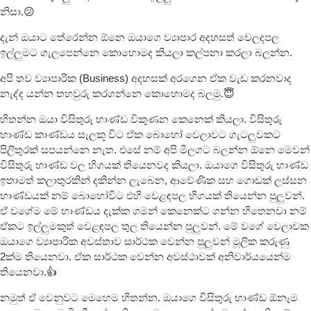
නිසා.😕
දැන් ඔයාට තේරෙන්න ඕනෙ ඔයාගෙ ව්‍යාපාර අදහසත් වෙලදපල
ඉල්ලුමට ගැලපෙන්නෙ කොහොමද කියලා කල්පනා කරලා බලන්න.
අපි තව ව්‍යාපාරික (Business) අදහසක් අරගෙන ඒක වැඩ කරනවාද
නැද්ද යන්න තහවුරු කරගන්නෙ කොහොමද බලමු.😇
හිතන්න ඔයා විසිතුරු භාණ්ඩ විකුණන කෙනෙක් කියලා. විසිතුරු
භාණ්ඩ කාණ්ඩය සැලකූ විට ඒක බොහෝ වෙලාවට ගැටලුවකට
පිලිතුරක් සපයන්නෙ නැත. එසේ නම් අපි මීලගට බලන්න ඕනෙ මෙවන්
විසිතුරු භාණ්ඩ වල හිගයක් තියෙනවද කියලා. ඔයාගෙ විසිතුරු භාණ්ඩ
ඉතාමත් කලාතුරකින් දකින්න ලැබෙන, ආවේණික සහ ගොඩක් ලස්සන
භාණ්ඩයක් නම් බොහෝවිට එහි වෙළඳපල හිගයක් තියෙන්න පුලුවන්.
ඒ වගේම මේ භාණ්ඩය දැක්ක ගමන් කෙනෙක්ට ගන්න හිතෙනවා නම්
ඒකට ඉල්ලුමකුත් වෙළඳපල තුල තියෙන්න පුලුවන්. මේ වගේ වෙලාවක
ඔයාගෙ ව්‍යාපාරික අවස්තාව සාර්ථක වෙන්න පුලුවන් මූලික කරුණු
2ක්ම තියෙනවා. ඒක සාර්ථක වෙන්න අවස්ථාවක් අනිවාර්යයෙන්ම
තියෙනවා.👍
නමුත් ඒ වෙනුවට මෙහෙම හිතන්න. ඔයාගෙ විසිතුරු භාණ්ඩ ඕනෑම