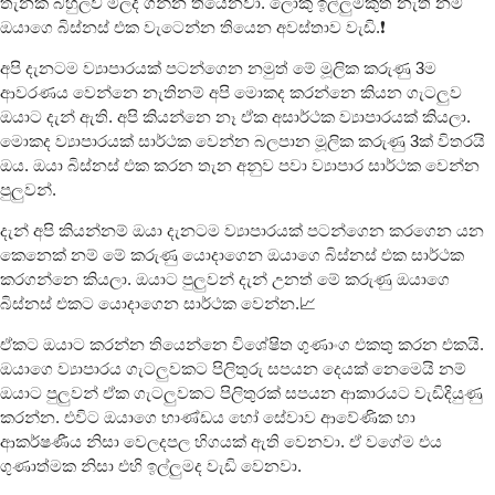
තැනක බහුලව මිලදී ගන්න තියෙනවා. ලොකු ඉල්ලුමකුත් නැති නම්
ඔයාගෙ බිස්නස් එක වැටෙන්න තියෙන අවස්තාව වැඩි.❗️
අපි දැනටම ව්‍යාපාරයක් පටන්ගෙන නමුත් මේ මූලික කරුණු 3ම
ආවරණය වෙන්නෙ නැතිනම් අපි මොකද කරන්නෙ කියන ගැටලුව
ඔයාට දැන් ඇති. අපි කියන්නෙ නෑ ඒක අසාර්ථක ව්‍යාපාරයක් කියලා.
මොකද ව්‍යාපාරයක් සාර්ථක වෙන්න බලපාන මූලික කරුණු 3ක් විතරයි
ඔය. ඔයා බිස්නස් එක කරන තැන අනුව පවා ව්‍යාපාර සාර්ථක වෙන්න
පුලුවන්.
දැන් අපි කියන්නම් ඔයා දැනටම ව්‍යාපාරයක් පටන්ගෙන කරගෙන යන
කෙනෙක් නම් මේ කරුණු යොදාගෙන ඔයාගෙ බිස්නස් එක සාර්ථක
කරගන්නෙ කියලා. ඔයාට පුලුවන් දැන් උනත් මේ කරුණු ඔයාගෙ
බිස්නස් එකට යොදාගෙන සාර්ථක වෙන්න.📈
ඒකට ඔයාට කරන්න තියෙන්නෙ විශේෂිත ගුණාංග එකතු කරන එකයි.
ඔයාගෙ ව්‍යාපාරය ගැටලුවකට පිලිතුරු සපයන දෙයක් නෙමෙයි නම්
ඔයාට පුලුවන් ඒක ගැටලුවකට පිලිතුරක් සපයන ආකාරයට වැඩිදියුණු
කරන්න. එවිට ඔයාගෙ භාණ්ඩය හෝ සේවාව ආවේණික හා
ආකර්ෂණීය නිසා වෙලදපල හිගයක් ඇති වෙනවා. ඒ වගේම එය
ගුණාත්මක නිසා එහි ඉල්ලුමද වැඩි වෙනවා.