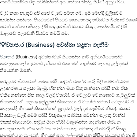
අසාර්ථකත්වය රදා පවතින්නේ අප ගන්නා තීන්දු තීරණ අනුව බව.
වැඩි කතා නැතුව අපි අපේ වැඩේ පටන් ගමු. අපි මෙහිදී මූලිකවම
කරන්න යන්නෙ. පියවරෙන් පියවර කොහොමද හරියටම බිස්නස් එකක්
පටන් ගන්නෙ කියලා ලිපි මාලාවකින් ඔයාට කියල දෙන්නයි. ඒ ලිපි
මාලාවේ පලවෙනි පියවර තමයි මේ.
💡ව්‍යාපාර (Business) අවස්තා හදුනා ගැනීම
ව්‍යාපාර
(Business) අවස්තාවක් තියෙන්න නම් අනිවාර්යයෙන්ම
වෙලදපොලේ ගැටළුක් , හිගයක් එහෙමත් නැත්තම් ලොකු ඉල්ලුමක්
තියෙන්න ඕනේ.
සරලවම කිව්වොත් මෙහෙමයි. කලින් වගේම රෙදි පිලි සම්බන්ධවම
උදාහරණය සලකා බලමු. හිතන්න ඔයා විකුණන්නෙ ජර්සි නම් ඒක
විකිනෙන්නෙ සීත කාල වලදි විතරයි. ඒ වෙලාව වෙනකොට ගැටලුවක්
තියෙනවා☄️, ලොකු ඉල්ලුමක් තියෙනවා ඒ වගේම සමහර වෙලාවට ඒ
කාලයේදී හිගයක් තියෙන්නත් පුලුවන්.(ඉල්ලුම වැඩිවීම නිසා). ඔයාට
සීතකාල වලදී මෙම ජර්සි විකුණලා සාර්ථක වෙන්න ලොකු චාන්ස්
එකක් තියෙනවා. නමුත් ඔයා ජර්සි විකුණන්න හදන්නෙ රස්නෙ
කාලෙක නම්. ඒක සාර්ථක වෙන්නෙ නෑ. මොකද ඒ වෙද්දි ඒ සීතල
සම්බන්ධ ගැටලුවක්, හිගයක් හො ඉල්ලුමක් යන කිසිම සාධකයක් නැති