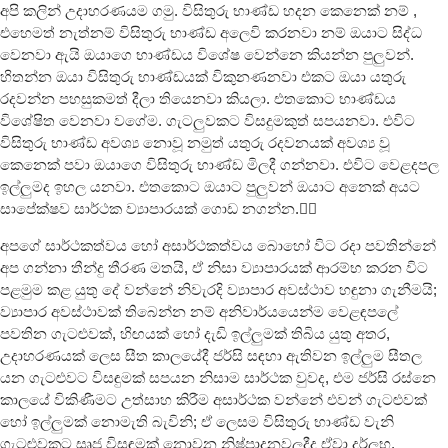
අපි කලින් උදාහරණයම ගමු. විසිතුරු භාණ්ඩ හදන කෙනෙක් නම් ,
එහෙමත් නැත්නම් විසිතුරු භාණ්ඩ අලෙවි කරනවා නම් ඔයාට සිද්ධ
වෙනවා ඇයි ඔයාගෙ භාණ්ඩය විශේෂ වෙන්නෙ කියන්න පුලුවන්.
හිතන්න ඔයා විසිතුරු භාණ්ඩයක් විකුනණනවා එකට ඔයා යතුරු
රදවන්න පහසුකමත් දීලා තියෙනවා කියලා. එතකොට භාණ්ඩය
විශේෂිත වෙනවා වගේම. ගැටලුවකට විසදුමකුත් සපයනවා. එවිට
විසිතුරු භාණ්ඩ අවශ්‍ය නොවූ නමුත් යතුරු රදවනයක් අවශ්‍ය වූ
කෙනෙක් පවා ඔයාගෙ විසිතුරු භාණ්ඩ මිලදී ගන්නවා. එවිට වෙළදපල
ඉල්ලුමද ඉහල යනවා. එතකොට ඔයාට පුලුවන් ඔයාට අනෙක් අයට
සාපේක්ෂව සාර්ථක ව්‍යාපාරයක් ගොඩ නගන්න.🦸‍♂️
අපගේ සාර්ථකත්වය හෝ අසාර්ථකත්වය බොහෝ විට රදා පවතින්නේ
අප ගන්නා තීන්දු තීරණ මතයි, ඒ නිසා ව්‍යාපාරයක් ආරම්භ කරන විට
පළමුම කළ යුතු දේ වන්නේ නිවැරදි ව්‍යාපාර අවස්ථාව හඳුනා ගැනීමයි;
ව්‍යාපාර අවස්ථාවක් තිබෙන්න නම් අනිවාර්යයෙන්ම වෙළඳපලේ
පවතින ගැටළුවක්, හිඟයක් හෝ දැඩි ඉල්ලුමක් තිබිය යුතු අතර,
උදාහරණයක් ලෙස සීත කාලයේදී ජර්සි සඳහා ඇතිවන ඉල්ලුම සීතල
යන ගැටළුවට විසඳුමක් සපයන නිසාම සාර්ථක වුවද, එම ජර්සි රස්නෙ
කාලයේ විකිණීමට උත්සාහ කිරීම අසාර්ථක වන්නේ එවන් ගැටළුවක්
හෝ ඉල්ලුමක් නොමැති බැවිනි; ඒ ලෙසම විසිතුරු භාණ්ඩ වැනි
ගැටළුවකට සෘජු විසඳුමක් නොවන නිෂ්පාදනවලදීද ඒවා දුර්ලභ,