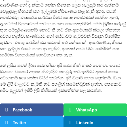
ආවේණික හෝ දැක්කාම ගන්න හිතෙන ලෙස සැලසුම් කර ඇත්නම්
වෙළඳපල හිඟයක් සහ ඉල්ලුමක් නිර්මාණය කළ හැකි අතර, එවන්
අවස්ථාවල ව්‍යාපාරය සාර්ථක වීමට හොඳ අවස්ථාවක් පවතින අතර,
දැනටමත් ව්‍යාපාරයක් කරගෙන යන කෙනෙකුටවත් මෙම මූලික කරුණු
තුන සම්පූර්ණයෙන්ම නොමැති නම් ඒක අසාර්ථකයි කියලා හිතන්න
අවශ්‍ය නැතිව, භාණ්ඩයට හෝ සේවාවට ගැටළුවක් විසඳන විශේෂිත
ගුණාංග එකතු කරමින් එය වෙනස් කර ගත්තොත්, ආකර්ෂණය, හිඟය
සහ ඉල්ලුම එකට ගෙන ආ හැකිව, අනෙක් අයට වඩා ශක්තිමත් සහ
සාර්ථක ව්‍යාපාරයක් ගොඩනගා ගත හැක.
මේ ලිපිය තවත් දීර්ඝ වෙනනිසා අපි මෙතනින් නතර වෙනවා. ඔයාට
ඔයාගෙ ව්‍යාපාර අදහස නිවැරදිව තහවුරු කරගැනීමට අපගේ සහය
අව්‍යශනම් yes යන්න ටයිප් කරන්න. අපි ඔයාට සහය දෙන්නම්. ඔයා
මේ ලිපි මාලාවට කැමති නම් පහලින් කමෙන්ටුවක් දාන්න. එතකොට
අපිට පුලුවන් ඉතිරි ලිපි කිහිපයත් ඉක්මනින්ම පල කරන්න.
Facebook
WhatsApp
Twitter
LinkedIn