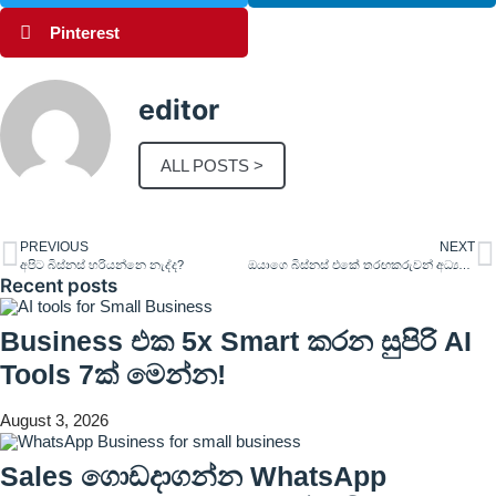
Pinterest
editor
ALL POSTS >
PREVIOUS
NEXT
අපිට බිස්නස් හරියන්නෙ නැද්ද?
ඔයාගෙ බිස්නස් එකේ තරඟකරුවන් අධ්‍යනය කරන්නේ කෙසේද?
Recent posts
Business එක 5x Smart කරන සුපිරි AI
Tools 7ක් මෙන්න!
August 3, 2026
Sales ගොඩදාගන්න WhatsApp