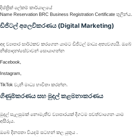
දිස්ත්‍රික් ලේකම් කාර්යාලයේ
Name Reservation BRC Business Registration Certificate තුලින්ය.
ඩිජිටල් අලෙවිකරණය (Digital Marketing)
අද ව්‍යාපාර සාර්ථකව කරගෙන යාමට ඩිජිටල් මාධ්‍ය අත්‍යවශ්‍යයි. ඔබේ
නිෂ්පාදන/සේවාවන් සොයාගන්න
Facebook,
Instagram,
TikTok වැනි මාධ්‍ය භාවිතා කරන්න.
ගිණුම්කරණය සහ මුදල් කළමනාකරණය
මුදල් සැලසුමක් නොමැතිව ව්‍යාපාරයක් දිගටම පවත්වාගෙන යාම
අසීරුය.
ඔබේ දිනපතා වියදම් සටහන් කල යුතුය .