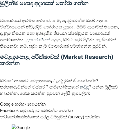
මුලින්ම හොද අදහසක් තෝරා ගන්න
ව්‍යාපාරයක් ආරම්භ කරනවා නම්, පළමුවෙන්ම ඔබේ අදහස
විශ්වාසයෙන් නිවැරදිව තෝරාගත යුතුය . ඔබට ආසාවක් තියෙන,
දැනුම තියෙන හෝ අත්දැකීම් තියෙන ක්ෂේත්‍රයක ව්‍යාපාරයක්
තෝරාගන්න.
උදාහරණයක්
ලෙස, ඔබට කෑම පිළිබඳ හැකියාවක්
තියෙනවා නම්, කුඩා කෑම ව්‍යාපාරයක් පටන්ගන්න පුළුවන්.
වෙළඳපොළ පරීක්ෂාවක් (Market Research)
කරන්න
ඔබගේ අදහසට වෙළඳපොළේ ඉල්ලුමක් තියෙන්නේද?
තරඟකරුවන්ගේ විස්තර ? පාරිභෝගිකයෝ
කවුද
? යන්න මූලිකව
හදාරන්න. මේක කරන්න පුළුවන් ලේසි ක්‍රමවලින්:
Google හරහා සොයන්න
Facebook සමූහවලට සම්බන්ධ වෙන්න
පාරිභෝගිකයින්ගෙන් සරල විමසුමක් (survey) කරන්න