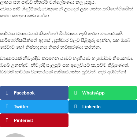
ලාභය සහ පාඩුව නිතරම විශ්ලේෂණය කල යුතුය.
අවශ්‍ය නම් ගිණුම්කරුවෙකුගෙන් උපදෙස් ලබා ගන්න.පාරිභෝගිකයින්
සමඟ සබඳතා තබා ගන්න
සාර්ථක ව්‍යාපාරයක් කියන්නේ විශ්වාසය ඇති කරන ව්‍යාපාරයකි.
පාරිභෝගිකයින්ගේ අදහස් , ප්‍රතිචාර වලට පිළිතුරු දෙන්න, සහ ඔබේ
සේවාව හෝ නිෂ්පාදනය නිතර නවීකරණය කරන්න.
ව්‍යාපාරයක් නිවැරදිව කරගෙන යාමට හැකියාව හැමෝටම තියෙනවා.
ඔබේ උනන්දුව, නිවැරදි සැලසුම සහ අලෙවියට කැපවීම තිබුණොත්,
ඔබටත් සාර්ථක ව්‍යාපාරයක් ඇතිකරගන්න පුළුවන්. අදම අරඹන්න!
Facebook
WhatsApp
Twitter
LinkedIn
Pinterest