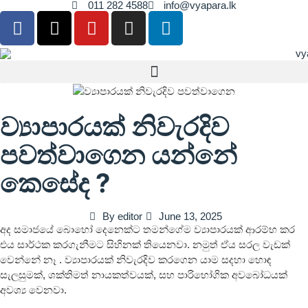
011 282 4588
info@vyapara.lk
ව්‍යාපාරයක් නිවැරදිව
පවත්වාගෙන යන්නේ
කෙසේද ?
By
editor
June 13, 2025
අද සමාජයේ බොහෝ දෙනෙක්ට තමන්ගේම ව්‍යාපාරයක් ආරම්භ කර
එය සාර්ථක කරගැනීමට සිහිනක් තියෙනවා. නමුත් ඒය සරල වැඩක්
වෙන්නේ නෑ . ව්‍යාපාරයක් නිවැරදිව කරගෙන යාම සදහා හොඳ
සැලසුමක්, ශක්තිමත් නායකත්වයක්, සහ පාරිභෝගික අවබෝධයක්
අවශ්‍ය වෙනවා.