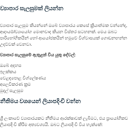
ව්‍යාපාර සැලසුමක් ලියන්න
ව්‍යාපාර සැලසුම කියන්නේ ඔබේ ව්‍යාපාරය කෙසේ ක්‍රියාත්මක වන්නේද,
ආදායම්/ව්‍යායෝග මොනවාද කියන විස්තර සටහනක්. මෙය ඔබට
පාරිභෝගිකයින් හෝ ආයෝජකයින් හමුවේ විශ්වාසයක් ගොඩනඟන්න
උදව්වක් වෙනවා.
ව්‍යාපාර සැලසුමේ ඇතුළත් විය යුතු දේවල්:
ඔබේ අදහස
ඉලක්කය
වෙළඳපොළ විශ්ලේෂණය
අලෙවිකරණ ක‍්‍රම
මුදල් සැලසුම
නීතිමය වශයෙන් ලියාපදිංචි වන්න
ශ්‍රී ලංකාවේ ව්‍යාපාරයකට නීතිමය ආරක්ෂාවක් ලැබීමට, එය ප්‍රායෝගිකව
ලියාපදිංචි කිරීම අත්‍යවශ්‍යයි. ඔබට ලියාපදිංචි විය හැක්කේ: