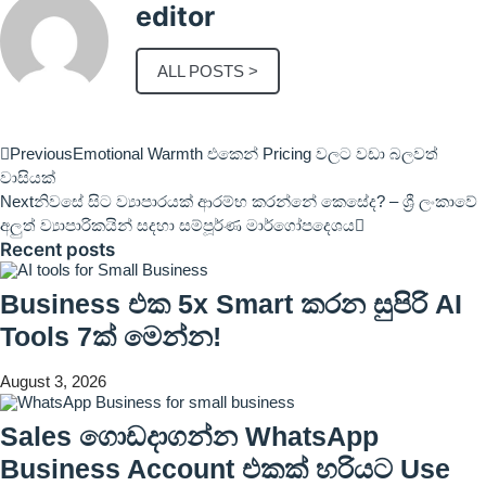
editor
ALL POSTS >
Previous
Emotional Warmth එකෙන් Pricing වලට වඩා බලවත්
වාසියක්
Next
නිවසේ සිට ව්‍යාපාරයක් ආරම්භ කරන්නේ කෙසේද? – ශ්‍රී ලංකාවේ
අලුත් ව්‍යාපාරිකයින් සදහා සම්පූර්ණ මාර්ගෝපදෙශය
Recent posts
Business එක 5x Smart කරන සුපිරි AI
Tools 7ක් මෙන්න!
August 3, 2026
Sales ගොඩදාගන්න WhatsApp
Business Account එකක් හරියට Use