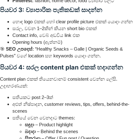
Pinterest:
fashion, home décor, food ව්‍යාපාර වලට
පියවර 3: ව්‍යාපාරික පැතිකඩක් සාදන්න
හොඳ logo එකක් හෝ clear profile picture එකක් යොදා ගන්න
සරල, වචන 1–2කින් කියන short bio එකක්
Contact info, වෙබ් අඩවිය link එක
Opening hours (ඇත්නම්)
🎯
SEO උපදෙස්:
“Healthy Snacks – Galle | Organic Seeds &
Pulses” වගේ location සහ keywords යොදා ගන්න.
පියවර 4: සරල content plan එකක් හදාගන්න
Content plan එකක් තියෙනවානම් consistent වෙන්න ලේසි.
උදාහරණයක්:
සතියකට post 2–3ක්
අළුත් නිෂ්පාදන, customer reviews, tips, offers, behind-the-
scenes
සතියේ වෙන වෙනදාට themes:
සඳුදා
– Product highlight
බදාදා
– Behind the scenes
සිකුරාදා
– Offer / Fun post / Question