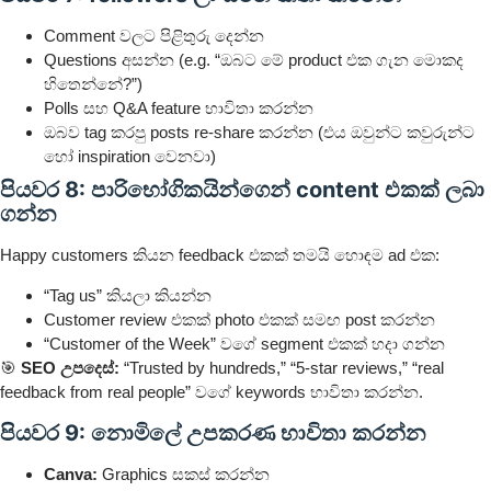
Comment වලට පිළිතුරු දෙන්න
Questions අසන්න (e.g. “ඔබට මේ product එක ගැන මොකද
හිතෙන්නේ?”)
Polls සහ Q&A feature භාවිතා කරන්න
ඔබව tag කරපු posts re-share කරන්න (එය ඔවුන්ට කවුරුන්ට
හෝ inspiration වෙනවා)
පියවර 8: පාරිභෝගිකයින්ගෙන් content එකක් ලබා
ගන්න
Happy customers කියන feedback එකක් තමයි හොඳම ad එක:
“Tag us” කියලා කියන්න
Customer review එකක් photo එකක් සමඟ post කරන්න
“Customer of the Week” වගේ segment එකක් හදා ගන්න
🎯
SEO උපදෙස්:
“Trusted by hundreds,” “5-star reviews,” “real
feedback from real people” වගේ keywords භාවිතා කරන්න.
පියවර 9: නොමිලේ උපකරණ භාවිතා කරන්න
Canva:
Graphics සකස් කරන්න