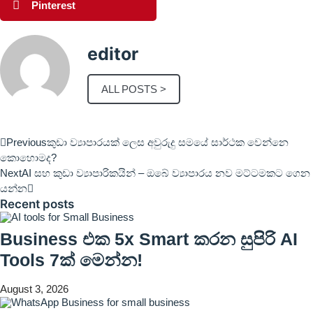
Pinterest
editor
ALL POSTS >
Previous
කුඩා ව්‍යාපාරයක් ලෙස අවුරුදු සමයේ සාර්ථක වෙන්නෙ
කොහොමද?
Next
AI සහ කුඩා ව්‍යාපාරිකයින් – ඔබේ ව්‍යාපාරය නව මට්ටමකට ගෙන
යන්න
Recent posts
Business එක 5x Smart කරන සුපිරි AI
Tools 7ක් මෙන්න!
August 3, 2026