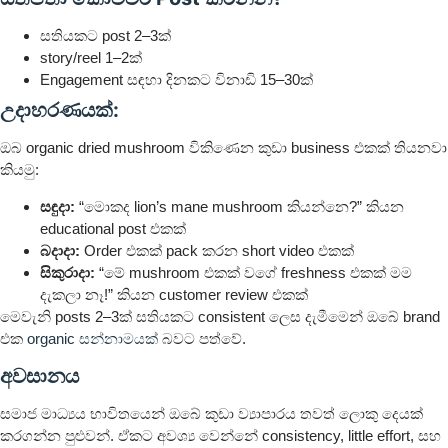
සතියකට post 2–3ක්
story/reel 1–2ක්
Engagement සඳහා දිනකට විනාඩි 15–30ක්
උදාහරණයක්:
ඔබ organic dried mushroom විකිණෙන කුඩා business එකක් තියනවා
කියමු:
සඳුදා:
“මොකද lion’s mane mushroom කියන්නෙ?” කියන
educational post එකක්
බදාදා:
Order එකක් pack කරන short video එකක්
සිකුරාදා:
“මේ mushroom එකක් වගේ freshness එකක් මම
දැකලා නෑ!” කියන customer review එකක්
මෙවැනි posts 2–3ක් සතියකට consistent ලෙස දැමීමෙන් ඔබේ brand
එක
organic සන්නාමයක්
බවට පත්වේ.
අවසානය
සමාජ මාධ්‍යය භාවිතයෙන් ඔබේ කුඩා ව්‍යාපාරය තවත් ලොකු දෙයක්
කරගන්න පුළුවන්. ඒකට අවශ්‍ය වෙන්නේ consistency, little effort, සහ