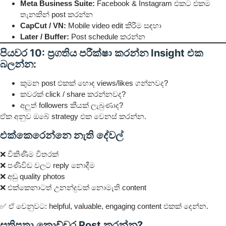
Meta Business Suite:
Facebook & Instagram එකට එකම
තැනකින් post කරන්න
CapCut / VN:
Mobile video edit කිරීම සඳහා
Later / Buffer:
Post schedule කරන්න
පියවර 10: ප්‍රගතිය පරීක්ෂා කරන්න Insight එක
බලන්න:
කුමන post එකක් හොඳ views/likes ගන්නවද?
කවරක් click / share කරන්නවද?
අලුත් followers කීයක් ලැබුණාද?
ඒක අනුව ඔබේ strategy එක වෙනස් කරන්න.
එක්කෙරෙන්නෙ නැති දේවල්
❌ විකිණීම විතරක්
❌ පණිවිඩ වලට reply නොදීම
❌ අඩු quality photos
❌ එක්කෙනාටත් උනන්දුවක් නොමැති content
✅ ඒ වෙනුවට: helpful, valuable, engaging content එකක් දෙන්න.
සතිපතා කොච්චර Post කරන්න?