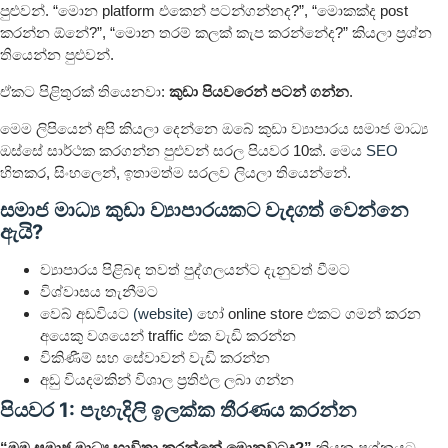
පුළුවන්. “මොන platform එකෙන් පටන්ගන්නද?”, “මොකක්ද post
කරන්න ඕනේ?”, “මොන තරම් කලක් කැප කරන්නේද?” කියලා ප්‍රශ්න
තියෙන්න පුළුවන්.
ඒකට පිළිතුරක් තියෙනවා:
කුඩා පියවරෙන් පටන් ගන්න
.
මෙම ලිපියෙන් අපි කියලා දෙන්නෙ ඔබේ කුඩා ව්‍යාපාරය සමාජ මාධ්‍ය
ඔස්සේ සාර්ථක කරගන්න පුළුවන් සරල පියවර 10ක්. මෙය
SEO
හිතකර, සිංහලෙන්, ඉතාමත්ම සරලව ලියලා තියෙන්නේ.
සමාජ මාධ්‍ය කුඩා ව්‍යාපාරයකට වැදගත් වෙන්නෙ
ඇයි?
ව්‍යාපාරය පිළිබඳ තවත් පුද්ගලයන්ට දැනුවත් වීමට
විශ්වාසය තැනීමට
වෙබ් අඩවියට
(website)
හෝ online store එකට ගමන් කරන
අයෙකු වශයෙන් traffic එක වැඩි කරන්න
විකිණීම් සහ සේවාවන් වැඩි කරන්න
අඩු වියදමකින් විශාල ප්‍රතිඵල ලබා ගන්න
පියවර 1: පැහැදිලි ඉලක්ක තීරණය කරන්න
“මම සමාජ මාධ්‍ය භාවිතා කරන්නේ මොනවටද?”
කියන ප්‍රශ්නයට