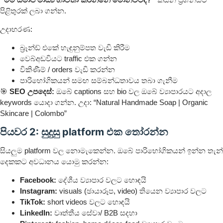
පිළිතුරක් ලබා ගන්න.
උදාහරණ:
බ්‍රෑන්ඩ් එකේ හැඳුනුම්පත වැඩි කිරීම
වෙබ්අඩවියට traffic එක ගන්න
විකිණීම් / orders වැඩි කරන්න
පාරිභෝගිකයන් සමඟ සම්බන්ධතාවය තබා ගැනීම
🎯
SEO උපදෙස්:
ඔබේ captions සහ bio වල ඔබේ ව්‍යාපාරයට අදාල
keywords යොදා ගන්න. උදා: “Natural Handmade Soap | Organic
Skincare | Colombo”
පියවර 2: සුදුසු platform එක තෝරන්න
සියලුම platform වල නොමැකෙන්න. ඔබේ පාරිභෝගිකයන් ඉන්න තැන්
දෙකකට අවධානය යොමු කරන්න:
Facebook:
දේශීය ව්‍යාපාර වලට හොඳයි
Instagram:
visuals (ඡායාරූප, video) තියෙන ව්‍යාපාර වලට
TikTok:
short videos වලට හොඳයි
LinkedIn:
වෘත්තීය සේවා/ B2B සදහා