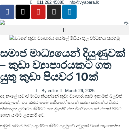
011 282 4588
info@vyapara.lk
සමාජ මාධ්‍යයෙන් දියුණුවක්
– කුඩා ව්‍යාපාරයකට ගත
යුතු කුඩා පියවර 10ක්
By
editor
March 26, 2025
අද කාලේ සමාජ මාධ්‍ය කියන්නේ කුඩා ව්‍යාපාරයකට ඉතාමත් බලවත්
මෙවලමක්. එය ඔබට ඔබේ පාරිභෝගිකයන් සමඟ සම්බන්ධ වීමට,
නිෂ්පාදන ප්‍රචාරය කිරීමට සහ බ්‍රෑන්ඩ් එක විශ්වාසයගත් එකක් බවට
ගෙන යාමට උපකාරී වේ.
නමුත් සමාජ මාධ්‍ය ආරම්භ කිරීම පළමුවේ අවුලක් වගේ හැඟෙන්න