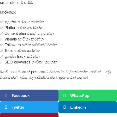
small steps විතරයි.
සාරාංශය:
✅ ඉලක්ක තීරණය කරන්න
✅ Platform එක තෝරන්න
✅ Content plan එකක් හදාගන්න
✅ Visuals භාවිතා කරන්න
✅ Followers සමඟ සම්බන්ධවන්න
✅ Tools භාවිතා කරන්න
✅ ප්‍රගතිය track කරන්න
✅ SEO keywords භාවිතා කරන්න
ඔබේ post එකෙන් post එකට ව්‍යාපාරය වැඩිකරගන්න පුළුවන් – අඩු
වියදමකින්, අධික ඵලදායීත්වයකින්. අදම පටන් ගන්න!
Facebook
WhatsApp
Twitter
LinkedIn