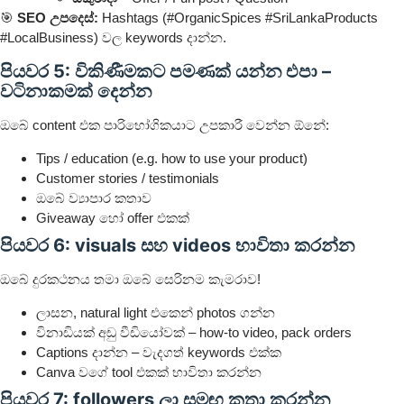
🎯
SEO උපදෙස්:
Hashtags (#OrganicSpices #SriLankaProducts
#LocalBusiness) වල keywords දාන්න.
පියවර 5: විකිණීමකට පමණක් යන්න එපා –
වටිනාකමක් දෙන්න
ඔබේ content එක පාරිභෝගිකයාට උපකාරී වෙන්න ඕනේ:
Tips / education (e.g. how to use your product)
Customer stories / testimonials
ඔබේ ව්‍යාපාර කතාව
Giveaway හෝ offer එකක්
පියවර 6: visuals සහ videos භාවිතා කරන්න
ඔබේ දුරකථනය තමා ඔබේ සෙරිනම කැමරාව!
ලාසන, natural light එකෙන් photos ගන්න
විනාඩියක් අඩු වීඩියෝවක් – how-to video, pack orders
Captions දාන්න – වැදගත් keywords එක්ක
Canva වගේ tool එකක් භාවිතා කරන්න
පියවර 7: followers ලා සමඟ කතා කරන්න