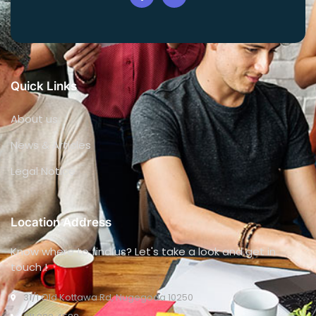
Quick Links
About us
News & Articles
Legal Notice
Location Address
Know where to find us? Let's take a look and get in
touch !
31/1 Old Kottawa Rd, Nugegoda 10250