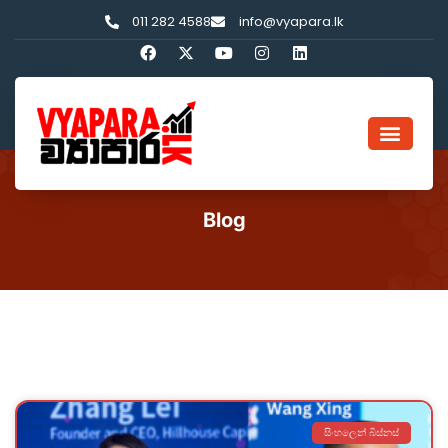
011 282 4588
info@vyapara.lk
Blog
සිංහලෙන් බිස්නස්