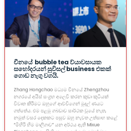
චීනයේ bubble tea ව්යාවසායක
සහෝදරයන් සුවිසල් business එකක්
ගොඩ නැගු වගයි.
Zhang Hongchao මධ්‍යම චීනයේ Zhengzhou
නගරයේ අයිස් සංග්‍රහ අලෙවි කරන කුඩා කුටියක්
විවෘත කිරීමට ඔහුගේ ආච්චිගෙන් මුදල් ණයට
ගත්තේය. එම පළමු ගබඩාව සාර්ථක වූයේ නැත,
නමුත් වසර දෙකකට පසුව ඔහු නැවත උත්සාහ කළේ
“මිහිරි හිම මාලිගාව” යන අර්ථය ඇති Mixue