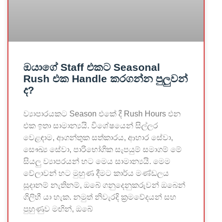
ඔයාගේ Staff එකට Seasonal
Rush එක Handle කරගන්න පුලුවන්
ද?
ව්‍යාපාරයකට Season එකේ දී Rush Hours එන
එක ඉතා සාමාන්‍යයි. විශේෂයෙන් සිල්ලර
වෙළඳාම, ආගන්තුක සත්කාරය, ආහාර සේවා,
සෞඛ්‍ය සේවා, පාරිභෝගික සැපයුම් සමාගම් මේ
සියලු ව්‍යාපරයන් හට මෙය සාමාන්‍යයි. මෙම
වේලාවන් හට මුහුණ දීමට කාර්ය මණ්ඩලය
සූදානම් නැතිනම්, ඔබේ ගනුදෙනුකරුවන් ඔබෙන්
ගිලිහී යා හැක. නමුත් නිවැරදි ක්‍රමවේදයන් සහ
පුහුණුව මඟින්, ඔබේ