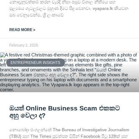
නොදැනුවත්කම් කරන වැරදි නිසා පසුව විශාල නීතිමය සහ
මූල්‍යමය ගැටලුවලට මුහුණ දීමට සිදු වෙනවා. vyapara.lk කියවන
ඔබ වෙනුවෙන්ම, ශ්‍රී ලංකාවේ
READ MORE »
February 2, 2026
ENTREPRENEUR INSIGHTS
ඔයත් Online Business Scam එකකට
අහු වෙලා ද?
නොබෝදා එංගලන්තේ The Bureau of Investigative Journalism
(TBIJ) සහ The Times පුවත්පත විසින් Facebook පිටු 128ක් සහ