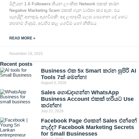
මිලියන 1.6 Followers තියන ලාංකික Network එකක් කරන
Negative Marketing Scam එකක් ගැන වාර්තා කර ඇත. එය
පැහැදිලි අනතුරු ඇඟවීමකි: අද ලාභදායී ලෙස පෙනෙන දේ හෙට
තහනම් ගිණුම්, අවහිර කළ ගෙවීම් හෝ නීතිමය
READ MORE »
November 18, 2025
Recent posts
Business එක 5x Smart කරන සුපිරි AI
Tools 7ක් මෙන්න!
August 3, 2026
Sales ගොඩදාගන්න WhatsApp
Business Account එකක් හරියට Use
කරන්න!
July 21, 2026
Facebook Page එකෙන් Sales එන්නේ
නැද්ද? Facebook Marketing Secrets
for Small Businesses