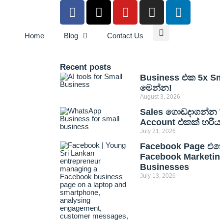
Home
Blog
Contact Us
Recent posts
Business එක 5x Sma
මෙන්න!
August 3, 2026
Sales ගොඩදාගන්න 
Account එකක් හරි
July 21, 2026
Facebook Page එකෙ
Facebook Marketing
Businesses
July 13, 2026