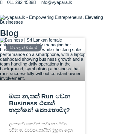
011 282 4588
info@vyapara.lk
Blog
සිංහලෙන් බිස්නස්
ඔයා නැතත් Run වෙන
Business එකක්
හදන්නේ කොහොමද?
ලංකාවේ ගොඩක් කුඩා සහ මධ්‍ය
පරිමාණ ව්‍යවසායකයින් මුහුණ දෙන