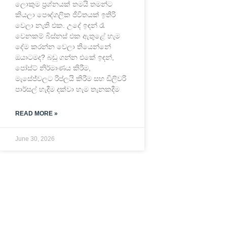
ලොකුම ප්‍රශ්නයක් තමයි තමන්ට
කියලා පෞද්ගලික ජීවිතයක් ඉතිරි
වෙලා නැති එක. උදේ ඉඳන් රෑ
වෙනකම් බිස්නස් එක ඇතුළේ හැම
දේම කරන්න වෙලා තියෙන්නේ
ඔයාටමද? බඩු ගන්න එකේ ඉඳන්,
පෝස්ට් නිර්මාණය කිරීම,
මැසේජ්වලට රිප්ලයි කිරීම සහ ඩිලිවරි
පාර්සල් හැදීම දක්වා හැම තැනකදීම
READ MORE »
June 30, 2026