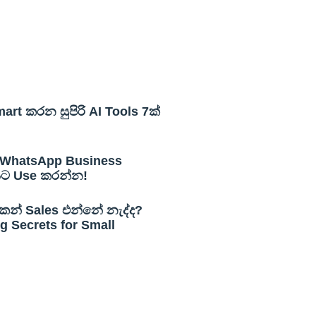
rt කරන සුපිරි AI Tools 7ක්
WhatsApp Business
යට Use කරන්න!
න් Sales එන්නේ නැද්ද?
 Secrets for Small