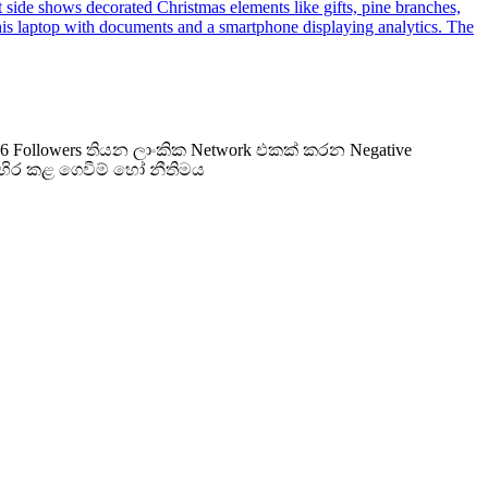
 1.6 Followers තියන ලාංකික Network එකක් කරන Negative
වහිර කළ ගෙවීම් හෝ නීතිමය