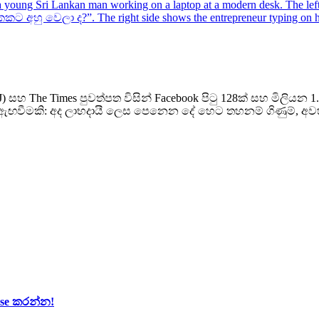
J) සහ The Times පුවත්පත විසින් Facebook පිටු 128ක් සහ මිලියන
රු ඇඟවීමකි: අද ලාභදායී ලෙස පෙනෙන දේ හෙට තහනම් ගිණුම්, අ
Use කරන්න!