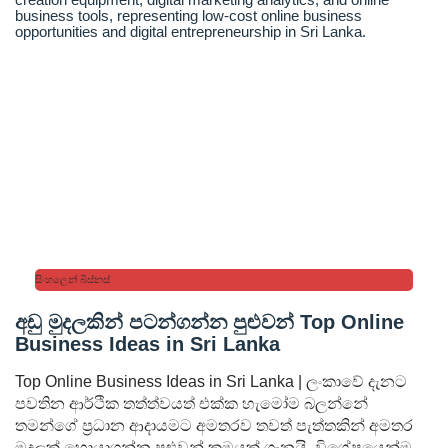
සිංහලෙන් බිස්නස්
අඩු මුදලකින් පටන්ගන්න පුළුවන් Top Online
Business Ideas in Sri Lanka
Top Online Business Ideas in Sri Lanka | ලංකාවේ දැනට
පවතින ආර්ථික තත්ත්වයත් එක්ක හැමෝම බලන්නේ
තමන්ගේ ප්‍රධාන ආදායමට අමතරව තවත් පැත්තකින් අමතර
මුදලක් හොයාගන්න පුළුවන් ක්‍රමයක් ගැනයි. විශේෂයෙන්ම