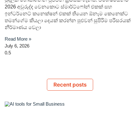
2026 අවුරුද්ද වෙනකොට ස්මාර්ට්ෆෝන් එකක් සහ
ඉන්ටර්නෙට් කනෙක්ෂන් එකක් තියෙන ඕනෑම කෙනෙක්ට
තමන්ගේම කියලා දෙයක් කරන්න පුළුවන් සුපිරිම පරිසරයක්
නිර්මාණය වෙලා
Read More »
July 6, 2026
Recent posts