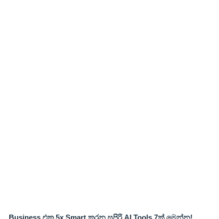
Business එක 5x Smart කරන සුපිරි AI Tools 7ක් මෙන්න!