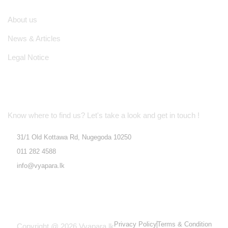
About us
News & Articles
Legal Notice
Location Address
Know where to find us? Let's take a look and get in touch !
31/1 Old Kottawa Rd, Nugegoda 10250
011 282 4588
info@vyapara.lk
Privacy Policy
Terms & Condition
Copyright @ 2026 Vyapara.lk