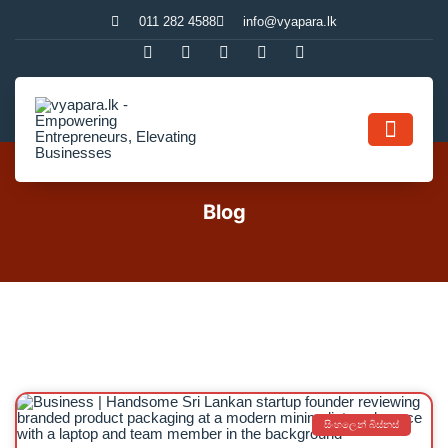
011 282 4588
info@vyapara.lk
Contact Us
Blog
සිංහලෙන් බිස්නස්