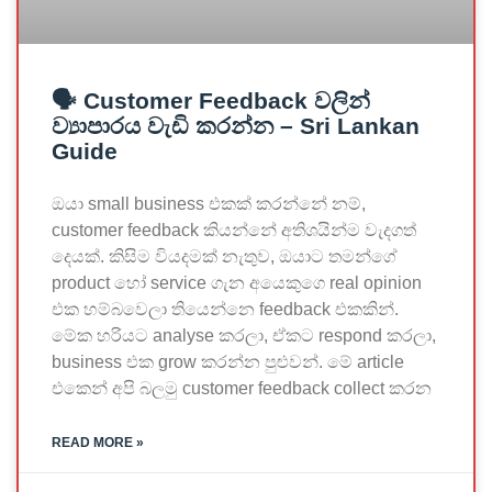
🗣️ Customer Feedback වලින්
ව්‍යාපාරය වැඩි කරන්න – Sri Lankan
Guide
ඔයා small business එකක් කරන්නේ නම්,
customer feedback කියන්නේ අතිශයින්ම වැදගත්
දෙයක්. කිසිම වියදමක් නැතුව, ඔයාට තමන්ගේ
product හෝ service ගැන අයෙකුගෙ real opinion
එක හම්බවෙලා තියෙන්නෙ feedback එකකින්.
මේක හරියට analyse කරලා, ඒකට respond කරලා,
business එක grow කරන්න පුළුවන්. මේ article
එකෙන් අපි බලමු customer feedback collect කරන
READ MORE »