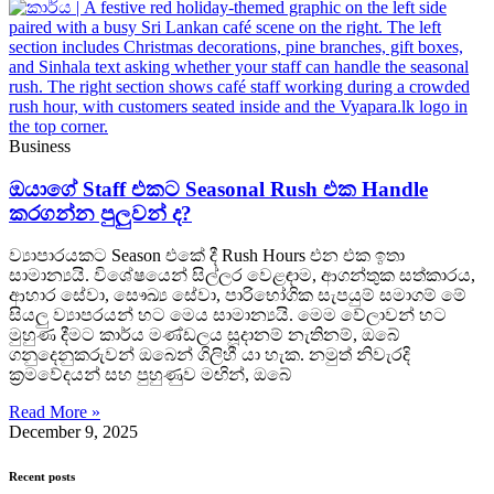
Business
ඔයාගේ Staff එකට Seasonal Rush එක Handle
කරගන්න පුලුවන් ද?
ව්‍යාපාරයකට Season එකේ දී Rush Hours එන එක ඉතා
සාමාන්‍යයි. විශේෂයෙන් සිල්ලර වෙළඳාම, ආගන්තුක සත්කාරය,
ආහාර සේවා, සෞඛ්‍ය සේවා, පාරිභෝගික සැපයුම් සමාගම් මේ
සියලු ව්‍යාපරයන් හට මෙය සාමාන්‍යයි. මෙම වේලාවන් හට
මුහුණ දීමට කාර්ය මණ්ඩලය සූදානම් නැතිනම්, ඔබේ
ගනුදෙනුකරුවන් ඔබෙන් ගිලිහී යා හැක. නමුත් නිවැරදි
ක්‍රමවේදයන් සහ පුහුණුව මඟින්, ඔබේ
Read More »
December 9, 2025
Recent posts