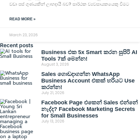
වඩා පස් ගුණයකින් ලාභදායී බව? සාර්ථක ව්‍යවසායකයෙකු වීමට
READ MORE »
March 23, 2026
Recent posts
Business එක 5x Smart කරන සුපිරි AI
Tools 7ක් මෙන්න!
August 3, 2026
Sales ගොඩදාගන්න WhatsApp
Business Account එකක් හරියට Use
කරන්න!
July 21, 2026
Facebook Page එකෙන් Sales එන්නේ
නැද්ද? Facebook Marketing Secrets
for Small Businesses
July 13, 2026