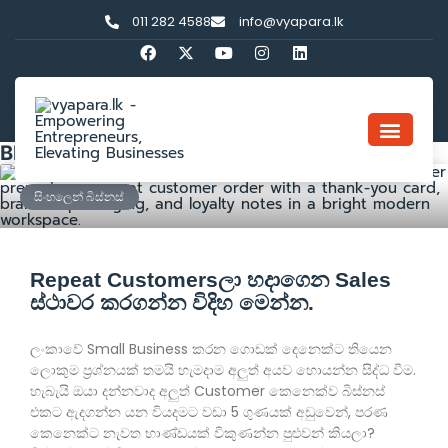
011 282 4588
info@vyapara.lk
Blog
සිංහලෙන් බිස්නස්
Repeat Customersලා හදාගෙන Sales
ස්ථාවර කරගන්න විදිහ මෙන්න.
ලංකාවේ Small Business කරන ගොඩක් දෙනෙක්ට තියෙන
ලොකුම ප්‍රශ්නයක් තමයි හැමදාම අලුත් අයව හොයන්න සිද්ධ වීම.
හැබැයි ඔයා දන්නවාද අලුත් Customer කෙනෙක්ව බිස්නස්
එකට ඇදගන්න යන වියදමට වඩා 5 ගුණයක් අඩුවෙන්, පරණ
කෙනෙක්ට නැවත භාණ්ඩයක් විකුණන්න පුළුවන් කියලා?