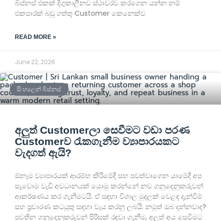
බිස්නස් එකක් දිගුකාලීනව ස්ථාවරව කරගෙන යන්න නම්
එකපාරක් බඩු ගත්තු Customer කෙනෙක්ව
READ MORE »
June 22, 2026
සිංහලෙන් බිස්නස්
අලුත් Customerලා සෙවීමට වඩා පරණ
Customerව රැකගැනීම ව්‍යාපාරයකට
වැදගත් ඇයි?
ඕනෑම ව්‍යාපාරයක් ආරම්භ කිරීමේදී සහ පවත්වාගෙන යාමේදී අප
සැවොම වැඩි අවධානයක් යොමු කරන්නේ නව ගනුදෙනුකරුවන්
ආකර්ෂණය කර ගැනීමටයි. ඒ සඳහා විශාල මුදලක් වෙළඳ දැන්වීම්
සහ ප්‍රචාරණ කටයුතු සඳහා වැය කරනු ලබයි. නමුත් ඔබ දන්නවාද?
පවතින ගනුදෙනුකරුවන් පිරිසක් රඳවා ගැනීම, අලුත් අය සෙවීමට