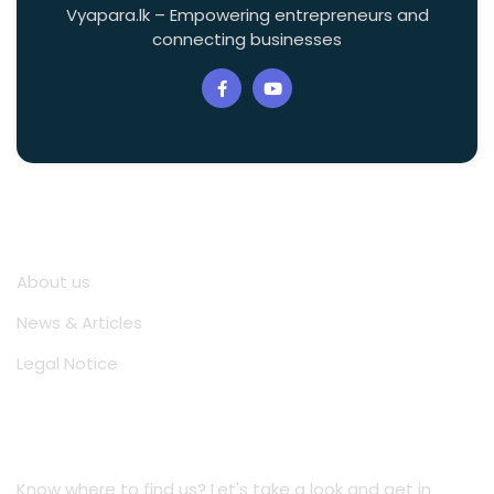
Vyapara.lk – Empowering entrepreneurs and
connecting businesses
Quick Links
About us
News & Articles
Legal Notice
Location Address
Know where to find us? Let's take a look and get in