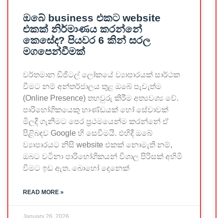
ඔබේ business එකට website
එකක් නිර්මාණය කරන්නේ
කෙසේද? පියවර 6 කින් සරල
මගපෙන්වීමක්
වර්තමාන ඩිජිටල් ලෝකයේ ව්‍යාපාරයක් සාර්ථක
වීමට නම් අන්තර්ජාලය තුළ ඔබේ පැවැත්ම
(Online Presence) තහවුරු කිරීම අත්‍යවශ්‍ය වේ.
පාරිභෝගිකයෙකු භාණ්ඩයක් හෝ සේවාවක්
මිලදී ගැනීමට පෙර ප්‍රථමයෙන්ම කරන්නේ ඒ
පිළිබඳව Google හි සෙවීමයි. එහිදී ඔබේ
ව්‍යාපාරයට නිසි website එකක් නොමැති නම්,
ඔබට වටිනා පාරිභෝගිකයන් විශාල පිරිසක් අහිමි
වීමට ඉඩ ඇත. බොහෝ දෙනෙක්
READ MORE »
January 26, 2026