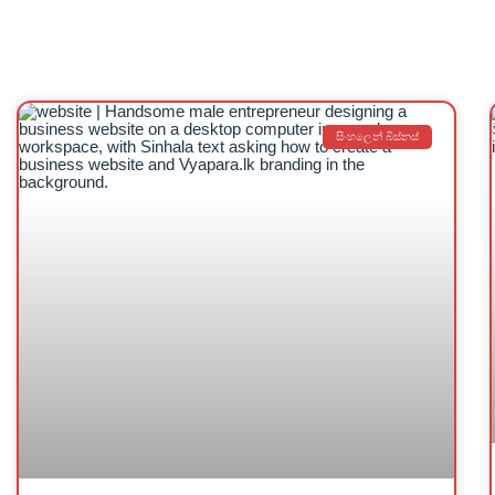
සිංහලෙන් බිස්නස්