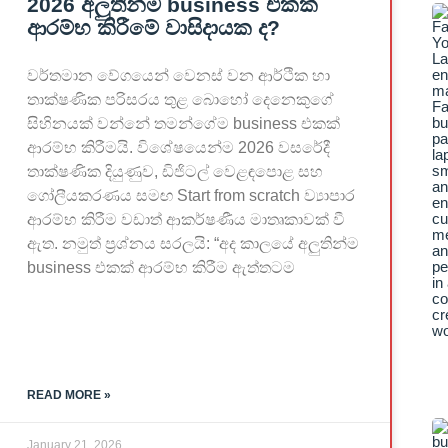
2026 අලුතින්ම business එකක්
ආරම්භ කිරීමේ වාසිදායක ද?
වර්තමාන වේගයෙන් වෙනස් වන ආර්ථික හා
තාක්ෂණික පරිසරය තුළ බොහෝ දෙනෙකුගේ
සිහිනයක් වන්නේ තමන්ගේම business එකක්
ආරම්භ කිරීමයි. විශේෂයෙන්ම 2026 වසරේදී
තාක්ෂණික දියුණුව, ඩිජිටල් වෙළඳපොළ සහ
ගෝලීයකරණය සමඟ Start from scratch ව්‍යාපාර
ආරම්භ කිරීම වඩාත් ආකර්ෂණීය මාතෘකාවක් වී
ඇත. නමුත් ප්‍රශ්නය සරලයි: “අද කාලයේ අලුතින්ම
business එකක් ආරම්භ කිරීම ඇත්තටම
READ MORE »
January 21, 2026