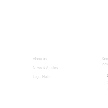
Quick Links
Lo
About us
Know
look
News & Articles
Legal Notice