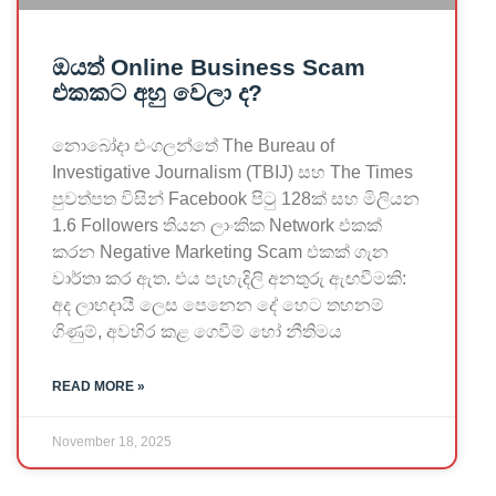
ඔයත් Online Business Scam
එකකට අහු වෙලා ද?
නොබෝදා එංගලන්තේ The Bureau of
Investigative Journalism (TBIJ) සහ The Times
පුවත්පත විසින් Facebook පිටු 128ක් සහ මිලියන
1.6 Followers තියන ලාංකික Network එකක්
කරන Negative Marketing Scam එකක් ගැන
වාර්තා කර ඇත. එය පැහැදිලි අනතුරු ඇඟවීමකි:
අද ලාභදායී ලෙස පෙනෙන දේ හෙට තහනම්
ගිණුම්, අවහිර කළ ගෙවීම් හෝ නීතිමය
READ MORE »
November 18, 2025