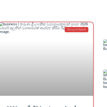
සිංහලෙන් බිස්නස්