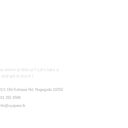
cation Address
 where to find us? Let's take a
 and get in touch !
31/1 Old Kottawa Rd, Nugegoda 10250
011 282 4588
info@vyapara.lk