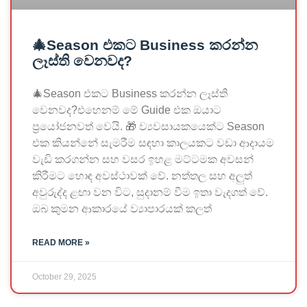
🎄Season එකට Business කරන්න
ලෑස්ති වෙනවද?
🎄Season එකට Business කරන්න ලෑස්ති
වෙනවද?එහෙනම් මේ Guide එක ඔයාට
ප්‍රයෝජනවත් වෙයි. 🎁 ව්‍යවසායකයෙක්ට Season
එක කියන්නේ සැමරීම සඳහා කාලයකට වඩා ආදායම
වැඩි කරගන්න සහ වසර ඉහළ මට්ටමක අවසන්
කිරීමට හොඳ අවස්ථාවක් වේ. නත්තල සහ අලුත්
අවුරුද්ද ළඟා වන විට, සුදානම් වීම ඉතා වැදගත් වේ.
ඔබ කුමන ආකාරයේ ව්‍යාපාරයක් කලත්
READ MORE »
October 29, 2025