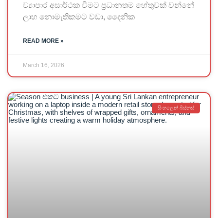
ව්‍යාපාර අසාර්ථක වීමට ප්‍රධානතම හේතුවක් වන්නේ
ලාභ නොමැතිකමට වඩා, දෛනික
READ MORE »
March 16, 2026
සිංහලෙන් බිස්නස්