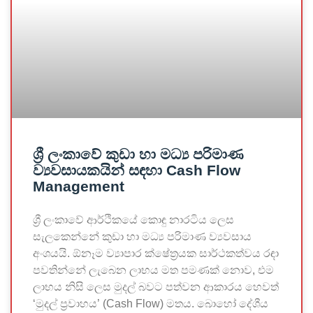
ශ්‍රී ලංකාවේ කුඩා හා මධ්‍ය පරිමාණ
ව්‍යවසායකයින් සඳහා Cash Flow
Management
ශ්‍රී ලංකාවේ ආර්ථිකයේ කොඳු නාරටිය ලෙස
සැලකෙන්නේ කුඩා හා මධ්‍ය පරිමාණ ව්‍යවසාය
අංශයයි. ඕනෑම ව්‍යාපාර ක්ෂේත්‍රයක සාර්ථකත්වය රඳා
පවතින්නේ ලැබෙන ලාභය මත පමණක් නොව, එම
ලාභය නිසි ලෙස මුදල් බවට පත්වන ආකාරය හෙවත්
‘මුදල් ප්‍රවාහය’ (Cash Flow) මතය. බොහෝ දේශීය