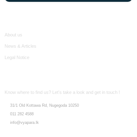
Quick Links
About us
News & Articles
Legal Notice
Location Address
Know where to find us? Let's take a look and get in touch !
31/1 Old Kottawa Rd, Nugegoda 10250
011 282 4588
info@vyapara.lk