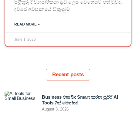
පිළිතුරු දී ව්‍යාපාරිකයා දැඩි ලෙස වෙහෙසට පත් වුවද,
දවසේ අවසානයේ විකුණුම්
READ MORE »
June 1, 2026
Recent posts
Business එක 5x Smart කරන සුපිරි AI
Tools 7ක් මෙන්න!
August 3, 2026