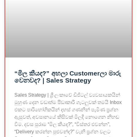
“මිල කීයද?” අහලා Customerලා මාරු
වෙනවද? | Sales Strategy
Sales Strategy | ශ්‍රී ලංකාවේ ඩිජිටල් ව්‍යවසායකයින්
මුහුණ දෙන වඩාත්ම පීඩාකාරී ගැටලුවක් තමයි Inbox
එකට පාරිභෝගිකයින් දහස් ගණනින් පැමිණ ප්‍රශ්න
ඇසුවත්, අවසානයේ කිසිවක් මිලදී නොගෙන නිහඬ
වීම. දවස පුරාම “මිල කීයද?”, “විස්තර එවන්න”,
“Delivery කරන්න පුළුවන්ද?” වැනි ප්‍රශ්න වලට