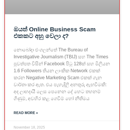
ඔයත් Online Business Scam
එකකට අහු වෙලා ද?
නොබෝදා එංගලන්තේ The Bureau of
Investigative Journalism (TBIJ) සහ The Times
පුවත්පත විසින් Facebook පිටු 128ක් සහ මිලියන
1.6 Followers තියන ලාංකික Network එකක්
කරන Negative Marketing Scam එකක් ගැන
වාර්තා කර ඇත. එය පැහැදිලි අනතුරු ඇඟවීමකි:
අද ලාභදායී ලෙස පෙනෙන දේ හෙට තහනම්
ගිණුම්, අවහිර කළ ගෙවීම් හෝ නීතිමය
READ MORE »
November 18, 2025