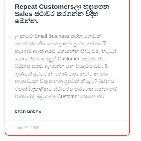
Repeat Customersලා හදාගෙන
Sales ස්ථාවර කරගන්න විදිහ
මෙන්න.
ලංකාවේ Small Business කරන ගොඩක්
දෙනෙක්ට තියෙන ලොකුම ප්‍රශ්නයක් තමයි
හැමදාම අලුත් අයව හොයන්න සිද්ධ වීම. හැබැයි
ඔයා දන්නවාද අලුත් Customer කෙනෙක්ව
බිස්නස් එකට ඇදගන්න යන වියදමට වඩා 5
ගුණයක් අඩුවෙන්, පරණ කෙනෙක්ට නැවත
භාණ්ඩයක් විකුණන්න පුළුවන් කියලා? බිස්නස්
එකක් දිගුකාලීනව ස්ථාවරව කරගෙන යන්න නම්
එකපාරක් බඩු ගත්තු Customer කෙනෙක්ව
READ MORE »
June 22, 2026