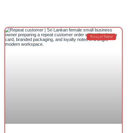
සිංහලෙන් බිස්නස්