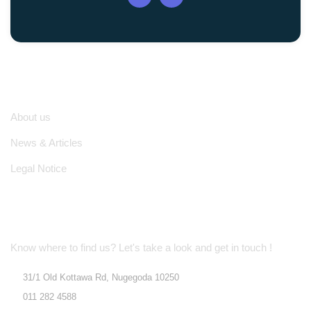
Quick Links
About us
News & Articles
Legal Notice
Location Address
Know where to find us? Let's take a look and get in touch !
31/1 Old Kottawa Rd, Nugegoda 10250
011 282 4588