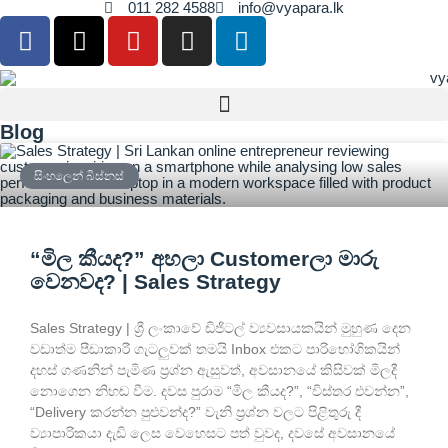
011 282 4588
info@vyapara.lk
Blog
සිංහලෙන් බිස්නස්
“මිල කීයද?” අහලා Customerලා මාරු
වෙනවද? | Sales Strategy
Sales Strategy | ශ්‍රී ලංකාවේ ඩිජිටල් ව්‍යවසායකයින් මුහුණ දෙන
වඩාත්ම පීඩාකාරී ගැටලුවක් තමයි Inbox එකට පාරිභෝගිකයින්
දහස් ගණනින් පැමිණ ප්‍රශ්න ඇසුවත්, අවසානයේ කිසිවක් මිලදී
නොගෙන නිහඬ වීම. දවස පුරාම “මිල කීයද?”, “විස්තර එවන්න”,
“Delivery කරන්න පුළුවන්ද?” වැනි ප්‍රශ්න වලට පිළිතුරු දී
ව්‍යාපාරිකයා දැඩි ලෙස වෙහෙසට පත් වුවද, දවසේ අවසානයේ