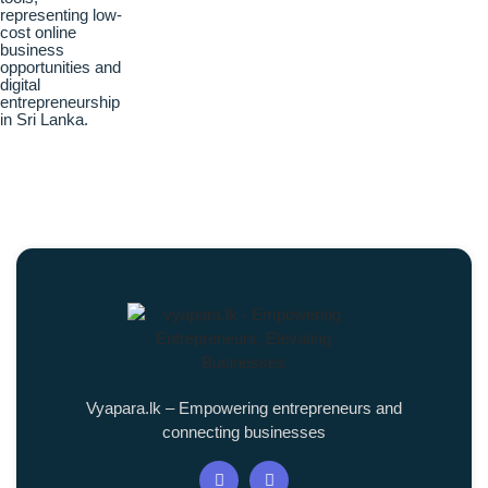
Vyapara.lk – Empowering entrepreneurs and
connecting businesses