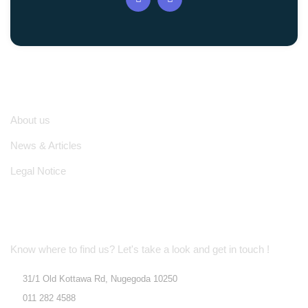
Quick Links
About us
News & Articles
Legal Notice
Location Address
Know where to find us? Let's take a look and get in touch !
31/1 Old Kottawa Rd, Nugegoda 10250
011 282 4588