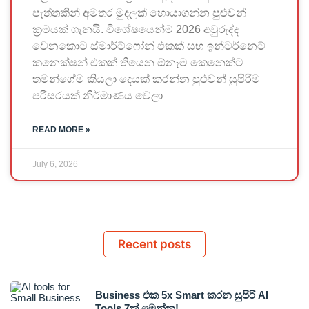
පැත්තකින් අමතර මුදලක් හොයාගන්න පුළුවන්
ක්‍රමයක් ගැනයි. විශේෂයෙන්ම 2026 අවුරුද්ද
වෙනකොට ස්මාර්ට්ෆෝන් එකක් සහ ඉන්ටර්නෙට්
කනෙක්ෂන් එකක් තියෙන ඕනෑම කෙනෙක්ට
තමන්ගේම කියලා දෙයක් කරන්න පුළුවන් සුපිරිම
පරිසරයක් නිර්මාණය වෙලා
READ MORE »
July 6, 2026
Recent posts
Business එක 5x Smart කරන සුපිරි AI
Tools 7ක් මෙන්න!