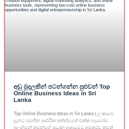
අඩු මුදලකින් පටන්ගන්න පුළුවන් Top
Online Business Ideas in Sri
Lanka
Top Online Business Ideas in Sri Lanka | ලංකාවේ
දැනට පවතින ආර්ථික තත්ත්වයත් එක්ක හැමෝම
බලන්නේ තමන්ගේ ප්‍රධාන ආදායමට අමතරව තවත්