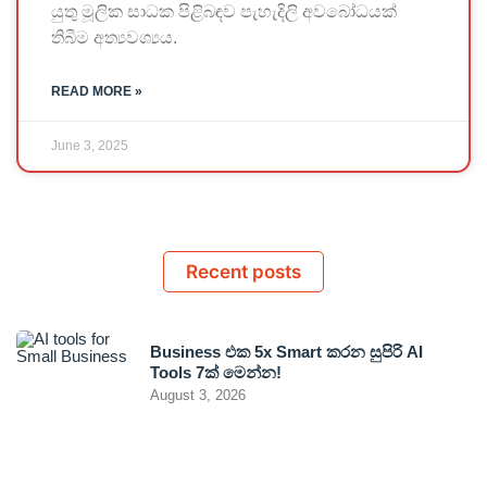
යුතු මූලික සාධක පිළිබඳව පැහැදිලි අවබෝධයක්
තිබීම අත්‍යවශ්‍යය.
READ MORE »
June 3, 2025
Recent posts
Business එක 5x Smart කරන සුපිරි AI
Tools 7ක් මෙන්න!
August 3, 2026