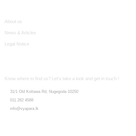
Quick Links
About us
News & Articles
Legal Notice
Location Address
Know where to find us? Let's take a look and get in touch !
31/1 Old Kottawa Rd, Nugegoda 10250
011 282 4588
info@vyapara.lk