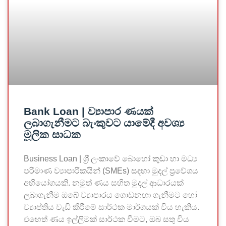
Bank Loan | ව්‍යාපාර ණයක්
ලබාගැනීමට බැංකුවට යාමේදී අවශ්‍ය
මූලික සාධක
Business Loan | ශ්‍රී ලංකාවේ බොහෝ කුඩා හා මධ්‍ය
පරිමාණ ව්‍යාපාරිකයින් (SMEs) සඳහා මුදල් ප්‍රවේශය
අභියෝගයකි. නමුත් ණය සහිත මුදල් ආධාරයක්
ලබාගැනීම ඔබේ ව්‍යාපාරය ගොඩනඟා ගැනීමට හෝ
ව්‍යාප්තිය වැඩි කිරීමේ සාර්ථක මාර්ගයක් විය හැකිය.
එහෙත් ණය ඉල්ලීමක් සාර්ථක වීමට, ඔබ සතු විය