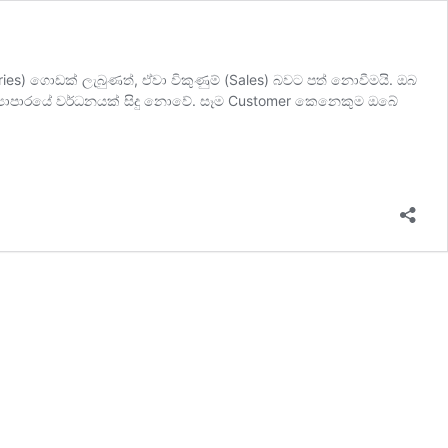
es) ගොඩක් ලැබුණත්, ඒවා විකුණුම් (Sales) බවට පත් නොවීමයි. ඔබ
 ව්‍යාපාරයේ වර්ධනයක් සිදු නොවේ. සෑම Customer කෙනෙකුම ඔබේ