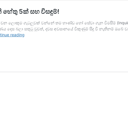
හේතු 5ක් සහ විසඳුම්!
ු වන ලොකුම ගැටලුවක් වන්නේ තම භාණ්ඩ හෝ සේවා ගැන විමසීම් (Inquiri
ය දෙස බලා සතුටු වුවත්, දවස අවසානයේ විකුණුම් සිදු වී නැතිනම් ඔබේ
Customer
tinue reading
intrested
වුනත්
බඩු
ගන්නේ
නැති
හේතු
5ක්
සහ
විසඳුම්!