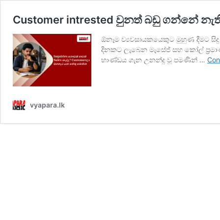
Customer intrested වුනත් බඩු ගන්නේ නැති 
ඕනෑම ව්‍යවසායකයෙකුට මුහුණ දීමට සිද
දිනකට ලැබෙන මැසේජ් සහ කෝල් ප්‍රමාණ
භාණ්ඩය ගැන උනන්දු වූ පමණින් …
Con
vyapara.lk